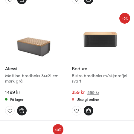
40%
Alessi
Bodum
Mattina brødboks 34x21 cm
Bistro brødboks m/skjærefjøl
mørk grå
svart
1499 kr
359 kr
599 kr
På lager
Utsolgt online
40%