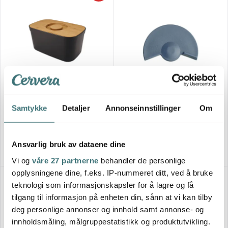
Joseph Joseph
Bodum
BreadBin brødboks svart
Bistro ventil til brødboks grå
Samtykke
Detaljer
Annonseinnstillinger
Om
701 kr
19 kr
1169 kr
Utsolgt online
Utsolgt online
Ansvarlig bruk av dataene dine
Vi og
våre 27 partnerne
behandler de personlige
opplysningene dine, f.eks. IP-nummeret ditt, ved å bruke
41%
teknologi som informasjonskapsler for å lagre og få
tilgang til informasjon på enheten din, sånn at vi kan tilby
deg personlige annonser og innhold samt annonse- og
innholdsmåling, målgruppestatistikk og produktutvikling.