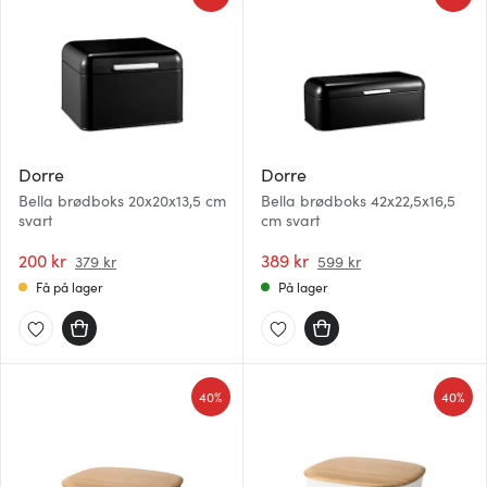
Dorre
Dorre
Bella brødboks 20x20x13,5 cm
Bella brødboks 42x22,5x16,5
svart
cm svart
200 kr
389 kr
379 kr
599 kr
Få på lager
På lager
40%
40%