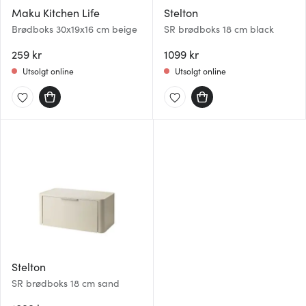
vårt, med partnerne våre innen sosiale medier,
Maku Kitchen Life
Stelton
annonsering og analysearbeid, som kan kombinere den
Brødboks 30x19x16 cm beige
SR brødboks 18 cm black
med annen informasjon du har gjort tilgjengelig for dem,
eller som de har samlet inn gjennom din bruk av
259 kr
1099 kr
tjenestene deres.
Utsolgt online
Utsolgt online
Stelton
SR brødboks 18 cm sand