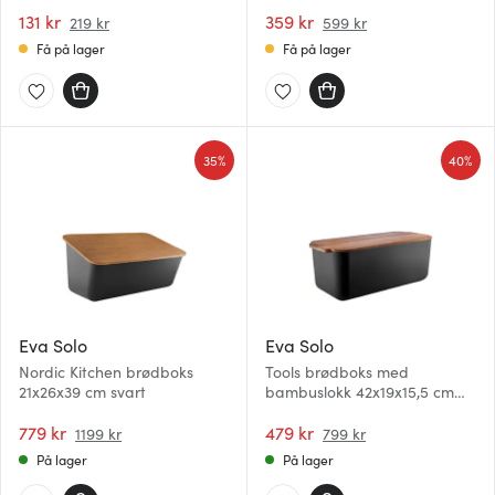
131 kr
359 kr
219 kr
599 kr
Få på lager
Få på lager
35%
40%
Eva Solo
Eva Solo
Nordic Kitchen brødboks
Tools brødboks med
21x26x39 cm svart
bambuslokk 42x19x15,5 cm
svart
779 kr
479 kr
1199 kr
799 kr
På lager
På lager