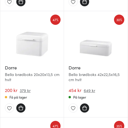
47%
30%
Dorre
Dorre
Bella brødboks 20x20x13,5 cm
Bella brødboks 42x22,5x16,5
hvit
cm hvit
200 kr
454 kr
379 kr
649 kr
Få på lager
På lager
47%
35%