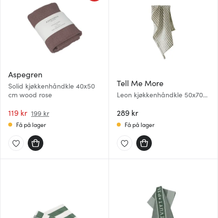
Aspegren
Tell Me More
Solid kjøkkenhåndkle 40x50
cm wood rose
Leon kjøkkenhåndkle 50x70
cm seagrass
119 kr
289 kr
199 kr
Få på lager
Få på lager