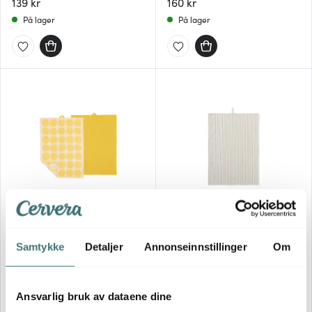
139 kr
160 kr
På lager
På lager
Bastian
Rosendahl
Bubbles kjøkkenhåndkle
50x70 cm 2 stk yellow
Rosendahl Textiles Garn
Samtykke
Detaljer
Annonseinnstillinger
Om
kjøkkenhåndkle 50x70 cm
189 kr
blå/terracotta
79 kr
Få på lager
På lager
Ansvarlig bruk av dataene dine