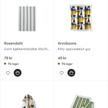
Rosendahl
Arvidssons
Garn kjøkkenhåndkle 50x70
Kitty oppvaskklut gul
cm mørk grønn
79 kr
49 kr
På lager
På lager