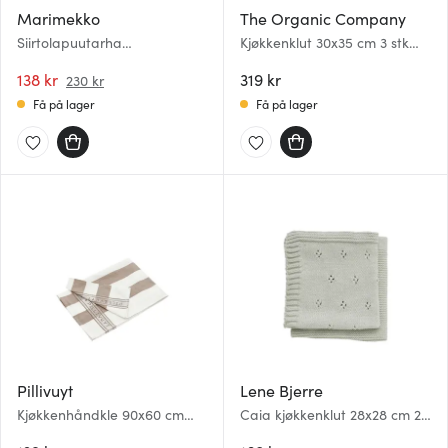
Marimekko
The Organic Company
Siirtolapuutarha
Kjøkkenklut 30x35 cm 3 stk
kjøkkenhåndkle 47x70 cm
morning grey
multi
138 kr
319 kr
230 kr
Få på lager
Få på lager
Pillivuyt
Lene Bjerre
Kjøkkenhåndkle 90x60 cm
Caia kjøkkenklut 28x28 cm 2
hvit/fungi
stk salviegrønn