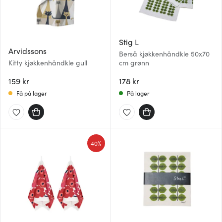
Stig L
Arvidssons
Berså kjøkkenhåndkle 50x70
Kitty kjøkkenhåndkle gull
cm grønn
159 kr
178 kr
Få på lager
På lager
40%