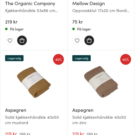
The Organic Company
Mellow Design
Kjøkkenhåndkle 53x86 cm
Oppvaskklut 17x20 cm Nordic
hvit
Countries
219 kr
75 kr
På lager
På lager
Lagersalg
Lagersalg
40%
40%
Aspegren
Aspegren
Solid kjøkkenhåndkle 40x50
Solid kjøkkenhåndkle 40x50
cm mustard
cm zinc
119 kr
119 kr
199 kr
199 kr