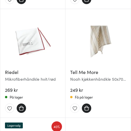
Riedel
Tell Me More
Mikrofiberhåndkle hvit/rød
Noah kjøkkenhåndkle 50x70
cm beige stripe
269 kr
249 kr
På lager
Få på lager
Lagersalg
40%