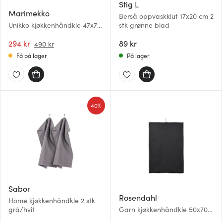
Stig L
Marimekko
Berså oppvaskklut 17x20 cm 2
Unikko kjøkkenhåndkle 47x70
stk grønne blad
cm 2 stk hvit/rød
294 kr
89 kr
490 kr
Få på lager
På lager
40%
Sabor
Rosendahl
Home kjøkkenhåndkle 2 stk
grå/hvit
Garn kjøkkenhåndkle 50x70
cm mørk grå