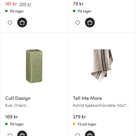
161 kr
79 kr
269 kr
På lager
På lager
Cult Design
Tell Me More
Kub Orient
Astrid kjøkkenhåndkle 50x70
oppvaskbørsteholder 15 cm
cm sennep
pesto
169 kr
279 kr
På lager
Få på lager