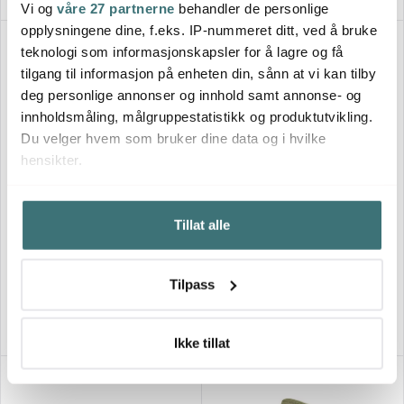
Vi og
våre 27 partnerne
behandler de personlige
opplysningene dine, f.eks. IP-nummeret ditt, ved å bruke
teknologi som informasjonskapsler for å lagre og få
tilgang til informasjon på enheten din, sånn at vi kan tilby
deg personlige annonser og innhold samt annonse- og
innholdsmåling, målgruppestatistikk og produktutvikling.
Du velger hvem som bruker dine data og i hvilke
hensikter.
Hvis du gir oss lov, vil vi også gjerne:
Lene Bjerre
Ekelund
Tillat alle
Innhente informasjon om den geografiske
Caia oppvaskklut 37x50 cm
Airy håndkle 35x50 cm beige
beliggenheten din, som kan være nøyaktig innenfor
taupe
160 kr
199 kr
flere meter
Tilpass
På lager
På lager
Identifisere enheten din ved å aktivt skanne den for
bestemte karakteristikker (fingeravtrykk)
Under
mer info
kan du lese om hvordan dine personlige
Ikke tillat
data behandles og hvordan du kan velge hvordan de skal
brukes. Du kan hele tiden endre eller trekke tilbake ditt