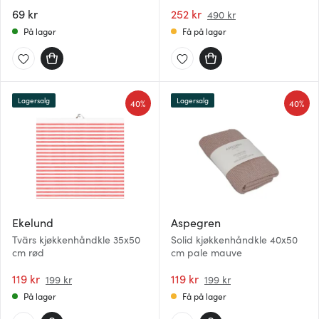
43x44 cm 2 stk off-
69 kr
white/beige/mørkblå
252 kr
490 kr
På lager
Få på lager
Lagersalg
Lagersalg
40%
40%
Ekelund
Aspegren
Tvärs kjøkkenhåndkle 35x50
Solid kjøkkenhåndkle 40x50
cm rød
cm pale mauve
119 kr
119 kr
199 kr
199 kr
På lager
Få på lager