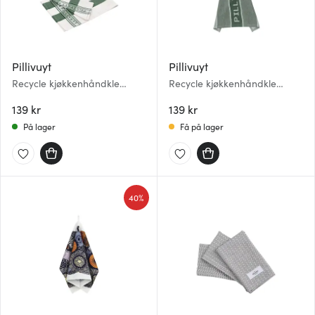
Pillivuyt
Pillivuyt
Recycle kjøkkenhåndkle
Recycle kjøkkenhåndkle
90x60 cm grønn
80x50 cm grønn
139 kr
139 kr
På lager
Få på lager
40%