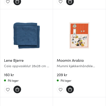
Lene Bjerre
Moomin Arabia
Caia oppvaskklut 28x28 cm 2
Mummi kjøkkenhåndkle
stk blå
50x70 cm Ferieklar
160 kr
209 kr
På lager
På lager