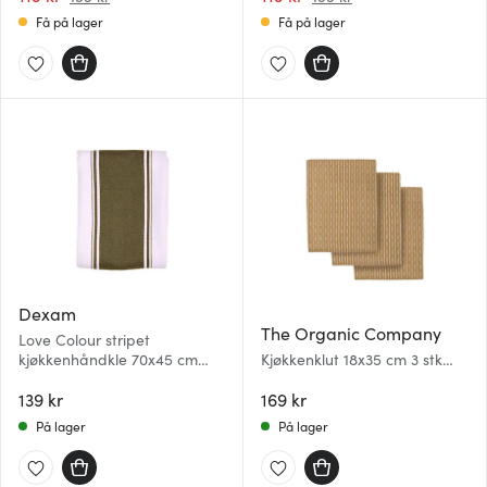
Få på lager
Få på lager
Dexam
The Organic Company
Love Colour stripet
kjøkkenhåndkle 70x45 cm
Kjøkkenklut 18x35 cm 3 stk
olivengrønn
khaki stone
139 kr
169 kr
På lager
På lager