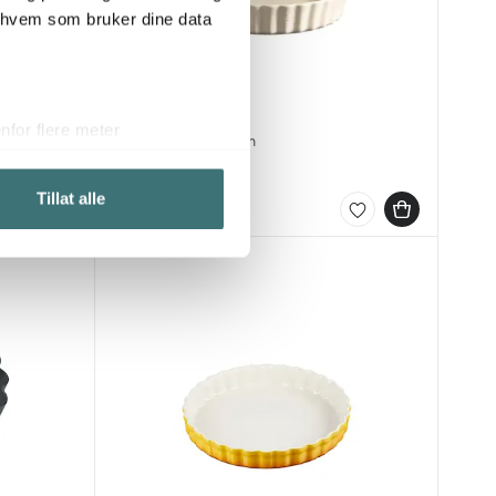
r hvem som bruker dine data
Emile Henry
for flere meter
Paiform 28 cm krem
ykk)
679 kr
elge hvordan de skal brukes.
Tillat alle
På lager
sler.
iale mediefunksjoner og for å
 med partnerne våre innen
u har gjort tilgjengelig for