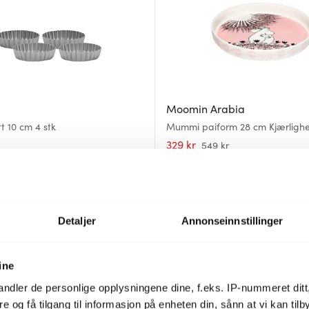
Moomin Arabia
t 10 cm 4 stk
Mummi paiform 28 cm Kjærlighe
år
329 kr
549 kr
er
På lager
Detaljer
Annonseinnstillinger
ine
ndler de personlige opplysningene dine, f.eks. IP-nummeret ditt
re og få tilgang til informasjon på enheten din, sånn at vi kan ti