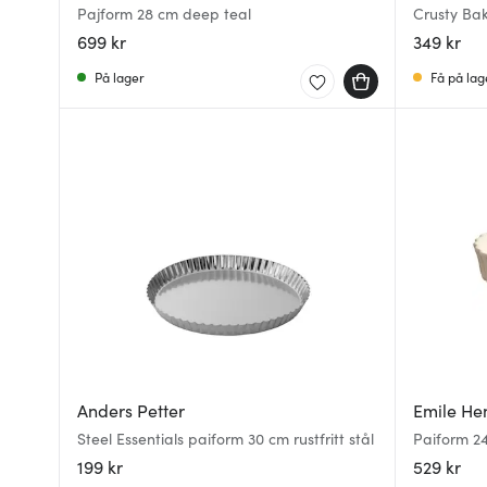
Pajform 28 cm deep teal
Crusty Bak
699 kr
349 kr
På lager
Få på lag
Anders Petter
Emile He
Steel Essentials paiform 30 cm rustfritt stål
Paiform 2
199 kr
529 kr