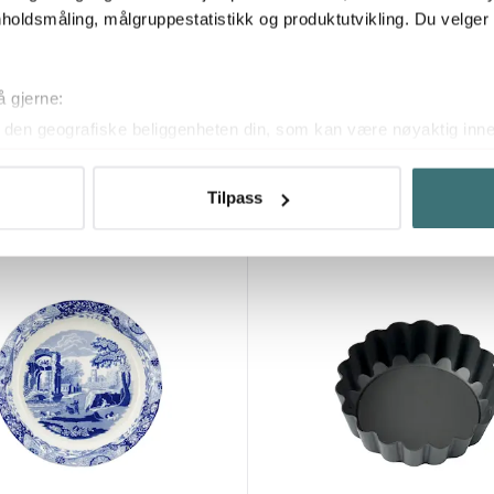
holdsmåling, målgruppestatistikk og produktutvikling. Du velge
å gjerne:
Le Creuset
den geografiske beliggenheten din, som kan være nøyaktig innen
paiform 30 cm rosa
Paiform 28 cm 2,1L svart
ved å aktivt skanne den for bestemte karakteristikker (fingeravtr
699 kr
om hvordan dine personlige data behandles og hvordan du kan v
Tilpass
På lager
 trekke tilbake ditt samtykke fra erklæringen om informasjonskap
 for å gi innhold og annonser et personlig preg, for å levere sos
deler dessuten informasjon om hvordan du bruker nettstedet vårt,
og analysearbeid, som kan kombinere den med annen informasjon d
 inn gjennom din bruk av tjenestene deres.