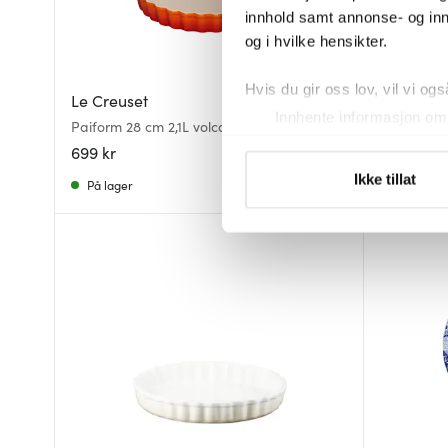
innhold samt annonse- og inn
og i hvilke hensikter.
Hvis du gir oss lov, vil vi ogs
Le Creuset
Gerbera
Innhente informasjon om 
Paiform 28 cm 2,1L volcanic
Provence 
Identifisere enheten din 
699 kr
539 kr
Under
mer info
kan du lese 
Ikke tillat
På lager
På lager
Du kan hele tiden endre eller
Vi bruker informasjonskapsler
analysere trafikken vår. Vi 
sosiale medier, annonsering 
dem, eller som de har samlet