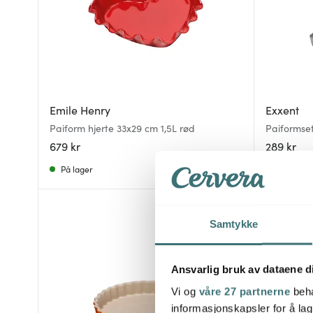
Emile Henry
Exxent
Paiform hjerte 33x29 cm 1,5L rød
Paiformset
679 kr
289 kr
På lager
Få på lag
Samtykke
Ansvarlig bruk av dataene d
Vi og
våre 27 partnerne
beha
informasjonskapsler for å lag