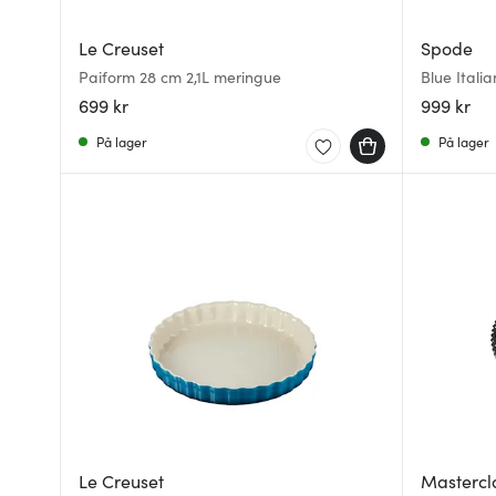
Le Creuset
Spode
Paiform 28 cm 2,1L meringue
Blue Itali
699 kr
999 kr
På lager
På lager
Le Creuset
Mastercl