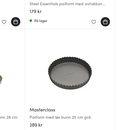
Steel Essentials paiform med avtakbar
bunn 24 cm rustfritt stål
179 kr
På lager
Masterclass
unn 28 cm
Paiform med løs bunn 25 cm grå
289 kr