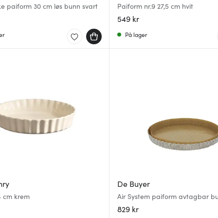
e paiform 30 cm løs bunn svart
Paiform nr.9 27,5 cm hvit
549 kr
er
På lager
nry
De Buyer
4 cm krem
Air System paiform avtagbar b
829 kr