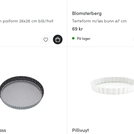
Blomsterberg
an paiform 26x26 cm blå/hvit
Terteform m/løs bunn ø7 cm
69 kr
På lager
ass
Pillivuyt