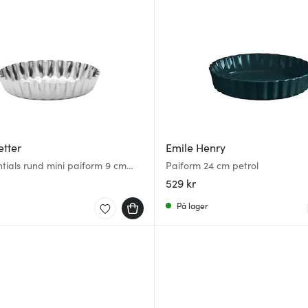
etter
Emile Henry
ntials rund mini paiform 9 cm
Paiform 24 cm petrol
ål
529 kr
På lager