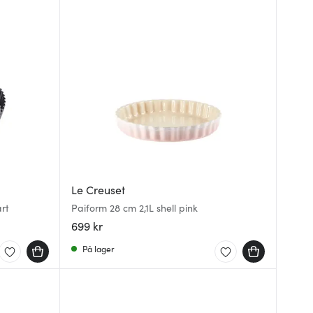
Le Creuset
rt
Paiform 28 cm 2,1L shell pink
699 kr
På lager