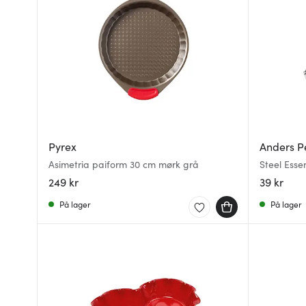
Pyrex
Anders P
Asimetria paiform 30 cm mørk grå
Steel Esse
rustfritt st
249 kr
39 kr
På lager
På lager