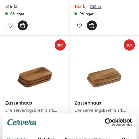
28x20 cm gummitre
319 kr
143 kr
239 kr
På lager
På lager
30%
30%
Zassenhaus
Zassenhaus
Lite serveringsbrett 3 stk
Lite serveringsbrett 2 stk
22x15 cm akasie
26x17 cm akasie
160 kr
160 kr
229 kr
229 kr
På lager
På lager