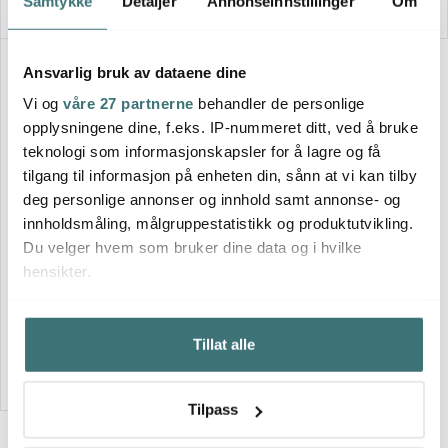
Samtykke
Detaljer
Annonseinnstillinger
Om
30%
Ansvarlig bruk av dataene dine
Vi og
våre 27 partnerne
behandler de personlige
opplysningene dine, f.eks. IP-nummeret ditt, ved å bruke
teknologi som informasjonskapsler for å lagre og få
tilgang til informasjon på enheten din, sånn at vi kan tilby
deg personlige annonser og innhold samt annonse- og
innholdsmåling, målgruppestatistikk og produktutvikling.
Du velger hvem som bruker dine data og i hvilke
Zassenhaus
hensikter.
Lite serveringsbrett 2 stk
28x20 cm akasie
195 kr
279 kr
Hvis du gir oss lov, vil vi også gjerne:
På lager
Tillat alle
Innhente informasjon om den geografiske
beliggenheten din, som kan være nøyaktig innenfor
flere meter
Tilpass
Identifisere enheten din ved å aktivt skanne den for
bestemte karakteristikker (fingeravtrykk)