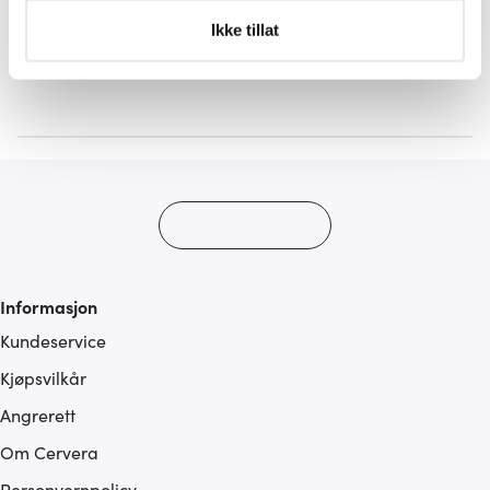
Under
mer info
kan du lese om hvordan dine personlige
Ikke tillat
5 av 5 produkter
data behandles og hvordan du kan velge hvordan de skal
brukes. Du kan hele tiden endre eller trekke tilbake ditt
samtykke fra erklæringen om informasjonskapsler.
Vi bruker informasjonskapsler for å gi innhold og
annonser et personlig preg, for å levere sosiale
mediefunksjoner og for å analysere trafikken vår. Vi deler
dessuten informasjon om hvordan du bruker nettstedet
vårt, med partnerne våre innen sosiale medier,
annonsering og analysearbeid, som kan kombinere den
Informasjon
med annen informasjon du har gjort tilgjengelig for dem,
Kundeservice
eller som de har samlet inn gjennom din bruk av
tjenestene deres.
Kjøpsvilkår
Angrerett
Om Cervera
Personvernpolicy