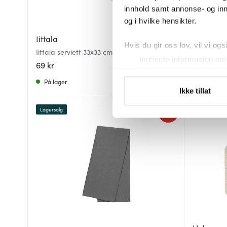
innhold samt annonse- og inn
og i hvilke hensikter.
Ambient
Iittala
Serviett 3
Hvis du gir oss lov, vil vi ogs
Iittala serviett 33x33 cm 20 stk pink/rose
natur
Innhente informasjon om 
69 kr
59 kr
Identifisere enheten din 
På lager
På lager
Under
mer info
kan du lese 
Ikke tillat
Du kan hele tiden endre eller
Lagersalg
40%
Vi bruker informasjonskapsler
analysere trafikken vår. Vi 
sosiale medier, annonsering 
dem, eller som de har samlet