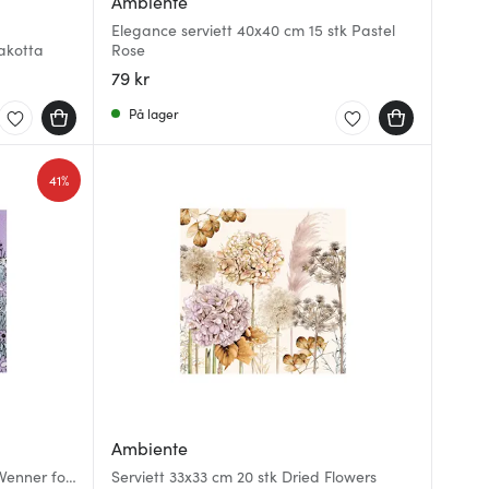
Ambiente
Elegance serviett 40x40 cm 15 stk Pastel
akotta
Rose
79 kr
På lager
41%
Ambiente
Venner for
Serviett 33x33 cm 20 stk Dried Flowers