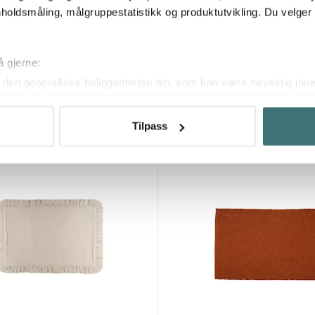
holdsmåling, målgruppestatistikk og produktutvikling. Du velge
e
Sögne Home
3x33 cm 20 stk Winter Greenery
å gjerne:
Juleserviett julekrans 33x33 cm r
den geografiske beliggenheten din, som kan være nøyaktig innen
79 kr
ved å aktivt skanne den for bestemte karakteristikker (fingeravtr
Få på lager
om hvordan dine personlige data behandles og hvordan du kan v
Tilpass
 trekke tilbake ditt samtykke fra erklæringen om informasjonskap
 for å gi innhold og annonser et personlig preg, for å levere sos
deler dessuten informasjon om hvordan du bruker nettstedet vårt,
og analysearbeid, som kan kombinere den med annen informasjon d
 inn gjennom din bruk av tjenestene deres.