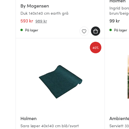
Holmen
By Mogensen
Ingrid bor
Duk 140x140 cm earth grå
brun/beig
593 kr
99 kr
989 kr
På lager
På lager
40%
Holmen
Ambient
Sara løper 40x140 cm blå/svart
Serviett 3