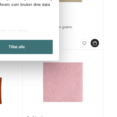
r hvem som bruker dine data
Holmen
ød
Birk løper 40x140 cm grønn
for flere meter
224 kr
299 kr
ykk)
På lager
elge hvordan de skal brukes.
Tillat alle
sler.
iale mediefunksjoner og for å
 med partnerne våre innen
u har gjort tilgjengelig for