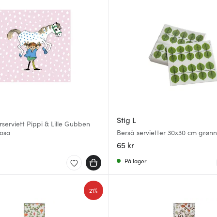
Stig L
rserviett Pippi & Lille Gubben
rosa
Berså servietter 30x30 cm grønn
65 kr
På lager
21%