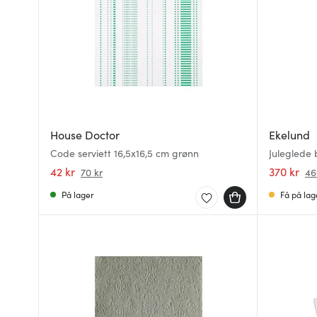
House Doctor
Ekelund
Code serviett 16,5x16,5 cm grønn
Juleglede 
42 kr
370 kr
70 kr
46
På lager
Få på lag