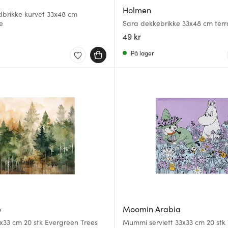
Holmen
dbrikke kurvet 33x48 cm
e
Sara dekkebrikke 33x48 cm terr
49 kr
På lager
e
Moomin Arabia
3x33 cm 20 stk Evergreen Trees
Mummi serviett 33x33 cm 20 stk 