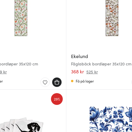
Ekelund
bordløper 35x120 cm
Fåglabäck bordløper 35x120 cm
368 kr
9 kr
525 kr
er
Få på lager
29%