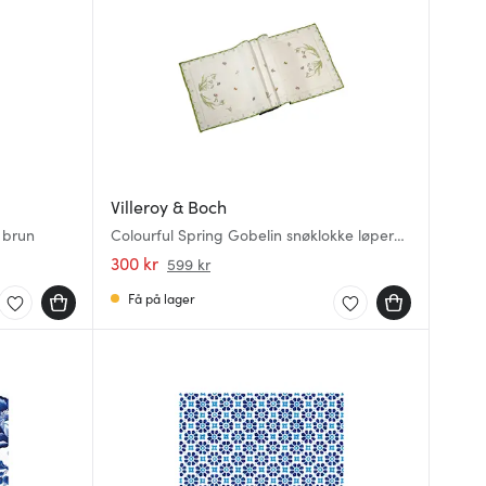
Villeroy & Boch
 brun
Colourful Spring Gobelin snøklokke løper
49x143 cm
300 kr
599 kr
Få på lager