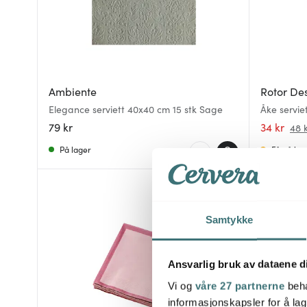
Ambiente
Rotor De
Elegance serviett 40x40 cm 15 stk Sage
Åke servie
79 kr
34 kr
48 
På lager
Få på lag
Samtykke
Ansvarlig bruk av dataene d
Vi og
våre 27 partnerne
beha
informasjonskapsler for å lag