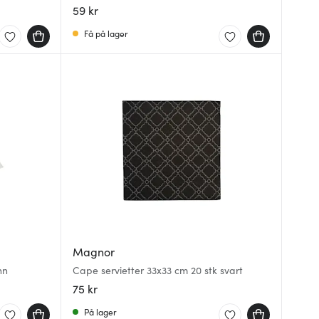
59 kr
Få på lager
Magnor
nn
Cape servietter 33x33 cm 20 stk svart
75 kr
På lager