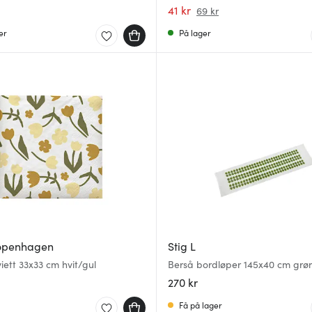
alltid
41 kr
69 kr
er
På lager
Copenhagen
Stig L
viett 33x33 cm hvit/gul
Berså bordløper 145x40 cm grø
270 kr
Få på lager