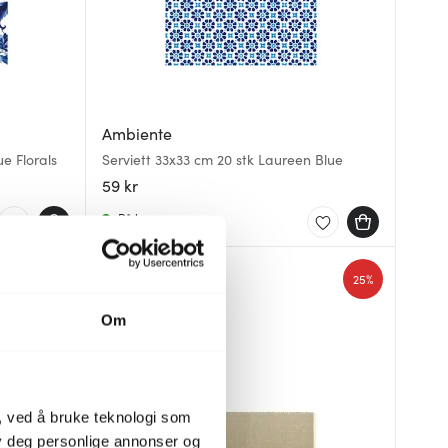
Ambiente
ue Florals
Serviett 33x33 cm 20 stk Laureen Blue
59 kr
På lager
25%
Om
, ved å bruke teknologi som
lby deg personlige annonser og