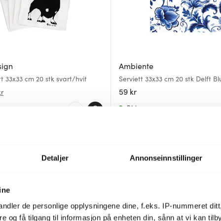
sign
Ambiente
tt 33x33 cm 20 stk svart/hvit
Serviett 33x33 cm 20 stk Delft Bl
59 kr
kr
er
På lager
Detaljer
Annonseinnstillinger
ine
ndler de personlige opplysningene dine, f.eks. IP-nummeret ditt
re og få tilgang til informasjon på enheten din, sånn at vi kan ti