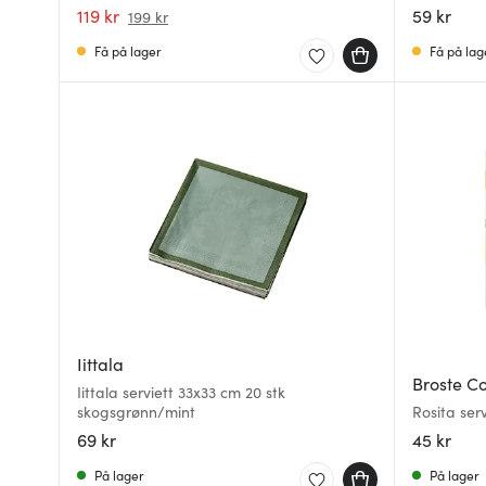
119 kr
59 kr
199 kr
Få på lager
Få på lag
Iittala
Broste 
Iittala serviett 33x33 cm 20 stk
skogsgrønn/mint
Rosita ser
69 kr
45 kr
På lager
På lager