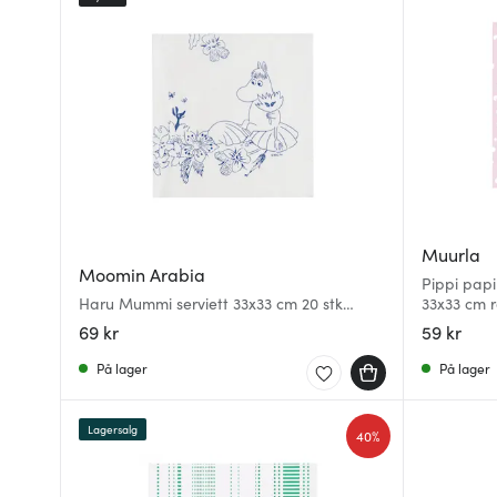
Muurla
Moomin Arabia
Pippi papi
Haru Mummi serviett 33x33 cm 20 stk
33x33 cm 
hvit/blå
69 kr
59 kr
På lager
På lager
Lagersalg
40%