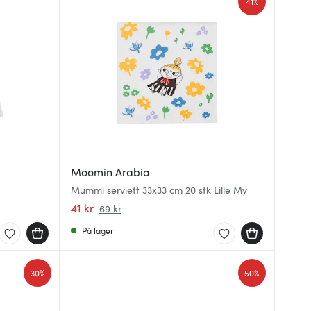
41%
Moomin Arabia
Mummi serviett 33x33 cm 20 stk Lille My
41 kr
69 kr
På lager
30%
50%