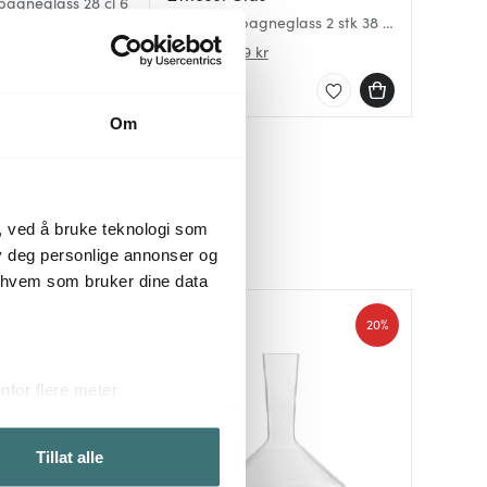
pagneglass 28 cl 6
Duo champagneglass 2 stk 38 cl
Bouquet
Pure ch
klar
2 stk kla
2 stk kla
569 kr
377 kr
299 kr
949 kr
På lager
Få på 
På lag
Om
, ved å bruke teknologi som
lby deg personlige annonser og
r hvem som bruker dine data
Superku
20%
for flere meter
ykk)
elge hvordan de skal brukes.
Tillat alle
sler.