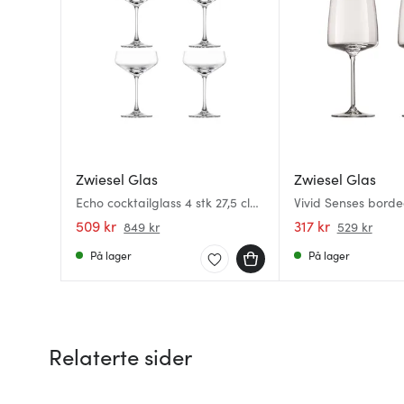
Zwiesel Glas
Zwiesel Glas
Echo cocktailglass 4 stk 27,5 cl
Vivid Senses bord
klar
rødvinsglass 66 cl 2
509 kr
317 kr
849 kr
529 kr
På lager
På lager
Relaterte sider