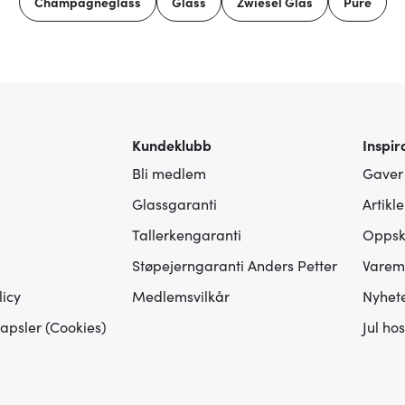
Champagneglass
Glass
Zwiesel Glas
Pure
Kundeklubb
Inspir
Bli medlem
Gaver
Glassgaranti
Artikl
Tallerkengaranti
Oppskr
Støpejerngaranti Anders Petter
Varem
icy
Medlemsvilkår
Nyhet
apsler (Cookies)
Jul ho