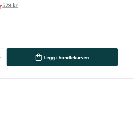
r
529 kr
+
Legg i handlekurven