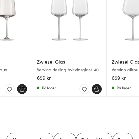
Zwiesel Glas
Zwiesel Gla
eaux
Vervino riesling hvitvinsglass 40
Vervino allro
 stk
cl 2 stk
cl 2 stk
659 kr
659 kr
På lager
På lager