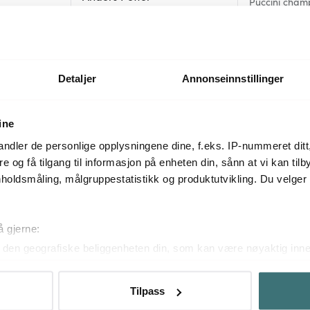
Puccini cham
glass 35 cl 2
Celebration champagneglass 19
stk
cl 6 stk klar
455 kr
659 kr
759 kr
På lager
På lager
Detaljer
Annonseinnstillinger
ine
Mer fra samme serie
ndler de personlige opplysningene dine, f.eks. IP-nummeret ditt
re og få tilgang til informasjon på enheten din, sånn at vi kan ti
holdsmåling, målgruppestatistikk og produktutvikling. Du velge
å gjerne:
den geografiske beliggenheten din, som kan være nøyaktig innen
ved å aktivt skanne den for bestemte karakteristikker (fingeravtr
om hvordan dine personlige data behandles og hvordan du kan v
Tilpass
 trekke tilbake ditt samtykke fra erklæringen om informasjonskap