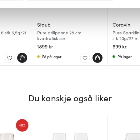
 for å gi innhold og annonser et personlig preg, for å levere sos
deler dessuten informasjon om hvordan du bruker nettstedet vårt,
Staub
Coravin
og analysearbeid, som kan kombinere den med annen informasjon d
6 stk 6,5g/21
Pure grillpanne 28 cm
Pure Sparkli
 inn gjennom din bruk av tjenestene deres.
kvadratisk sort
stk 20g/27 ml
1899 kr
699 kr
Få på lager
På lager
Du kanskje også liker
40%