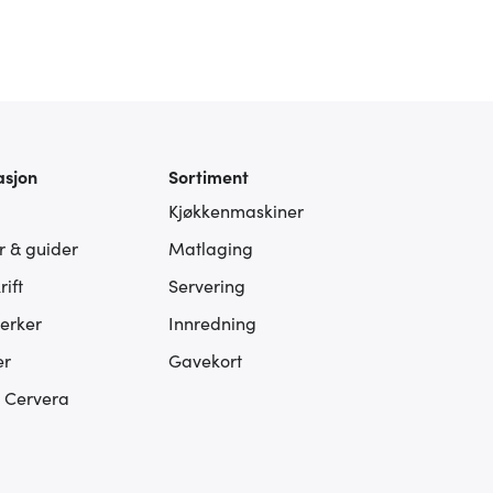
asjon
Sortiment
Kjøkkenmaskiner
er & guider
Matlaging
ift
Servering
erker
Innredning
er
Gavekort
s Cervera