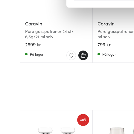
Vi bruker informasjonskapsler
analysere trafikken vår. Vi 
Coravin
Coravin
sosiale medier, annonsering 
Pure gasspatroner 24 stk
Pure gasspatroner 
dem, eller som de har samlet
6,5g/21 ml sølv
ml sølv
2699 kr
799 kr
På lager
På lager
40%