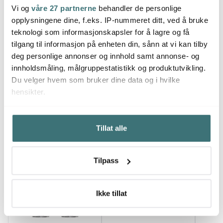
Echo champagneglass
Echo vannglass 4 stk 41
Echo 
Vi og
våre 27 partnerne
behandler de personlige
4 stk 39,5 cl klar
cl klar
40 cl 
opplysningene dine, f.eks. IP-nummeret ditt, ved å bruke
509 kr
443 kr
443 k
849 kr
739 kr
teknologi som informasjonskapsler for å lagre og få
På lager
På lager
På l
tilgang til informasjon på enheten din, sånn at vi kan tilby
deg personlige annonser og innhold samt annonse- og
innholdsmåling, målgruppestatistikk og produktutvikling.
Du velger hvem som bruker dine data og i hvilke
hensikter.
Du kanskje også liker
Hvis du gir oss lov, vil vi også gjerne:
Tillat alle
Innhente informasjon om den geografiske
beliggenheten din, som kan være nøyaktig innenfor
Super
40%
flere meter
Tilpass
Identifisere enheten din ved å aktivt skanne den for
bestemte karakteristikker (fingeravtrykk)
Under
mer info
kan du lese om hvordan dine personlige
Ikke tillat
data behandles og hvordan du kan velge hvordan de skal
brukes. Du kan hele tiden endre eller trekke tilbake ditt