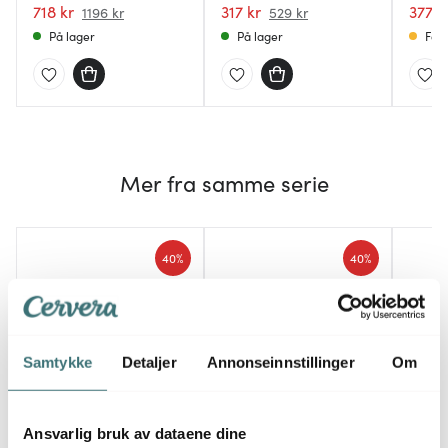
718 kr
317 kr
377 k
1196 kr
529 kr
På lager
På lager
Få p
Mer fra samme serie
40%
40%
Samtykke
Detaljer
Annonseinnstillinger
Om
Ansvarlig bruk av dataene dine
Zwiesel Glas
Zwiesel Glas
Zwies