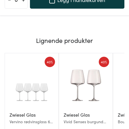
Lignende produkter
40%
40%
Zwiesel Glas
Zwiesel Glas
Zwies
Vervino rødvinsglass 68
Vivid Senses burgundy
Bouqu
cl 4 stk
rødvinsglass 71 cl 2 stk
48 cl 