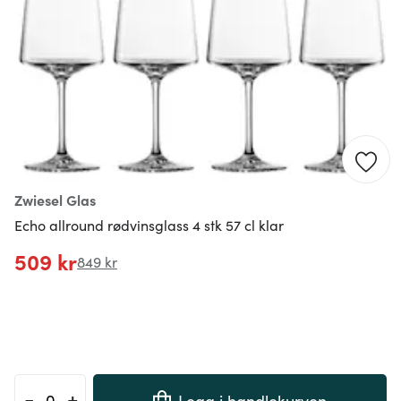
Zwiesel Glas
Echo allround rødvinsglass 4 stk 57 cl klar
509 kr
849 kr
-
+
Legg i handlekurven