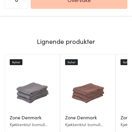
Lignende produkter
Nyhet
Nyhet
Nyhet
Zone Denmark
Zone Denmark
Zone
Kjøkkenklut bomull
Kjøkkenklut bomull
Kjøkk
27x27 cm 3 stk grå
27x27 cm 3 stk brun
27x27 