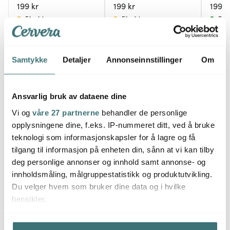
199 kr
199 kr
199 k
Få på lager
Få på lager
På l
Samtykke
Detaljer
Annonseinnstillinger
Om
Du kanskje også liker
Ansvarlig bruk av dataene dine
Vi og
våre 27 partnerne
behandler de personlige
opplysningene dine, f.eks. IP-nummeret ditt, ved å bruke
teknologi som informasjonskapsler for å lagre og få
tilgang til informasjon på enheten din, sånn at vi kan tilby
deg personlige annonser og innhold samt annonse- og
innholdsmåling, målgruppestatistikk og produktutvikling.
Du velger hvem som bruker dine data og i hvilke
hensikter.
Oxo
Heiro
Hvis du gir oss lov, vil vi også gjerne:
Tell Me More
Oppvaskbørste
Ceras