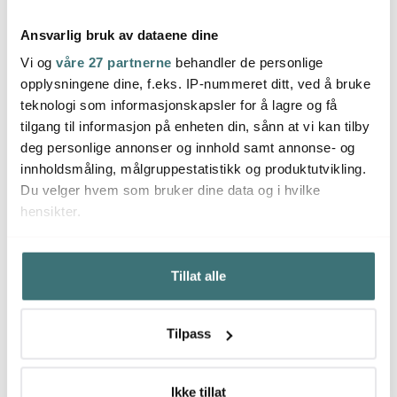
Ansvarlig bruk av dataene dine
Vi og
våre 27 partnerne
behandler de personlige
opplysningene dine, f.eks. IP-nummeret ditt, ved å bruke
Zassenhaus
Zassenhaus
Zass
teknologi som informasjonskapsler for å lagre og få
Munchen pepperkvern
München saltkvern 25
Münch
45 cm svart/gull
cm hvit/gull
45 cm
tilgang til informasjon på enheten din, sånn at vi kan tilby
2019 kr
1029 kr
1899 
deg personlige annonser og innhold samt annonse- og
Få på lager
På lager
På l
innholdsmåling, målgruppestatistikk og produktutvikling.
Du velger hvem som bruker dine data og i hvilke
hensikter.
Hvis du gir oss lov, vil vi også gjerne:
Tillat alle
Innhente informasjon om den geografiske
Du kanskje også liker
beliggenheten din, som kan være nøyaktig innenfor
flere meter
Tilpass
Identifisere enheten din ved å aktivt skanne den for
Lagers
bestemte karakteristikker (fingeravtrykk)
Under
mer info
kan du lese om hvordan dine personlige
Ikke tillat