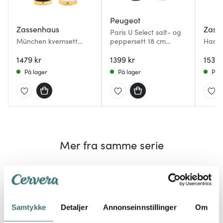
Peugeot
Zassenhaus
Zass
Paris U Select salt- og
München kvernsett
peppersett 18 cm
Hambu
salt/pepper 15 cm
svart/hvit
cm sv
svart/hvit/gull
1479 kr
1399 kr
1538 
På lager
På lager
På l
Mer fra samme serie
Samtykke
Detaljer
Annonseinnstillinger
Om