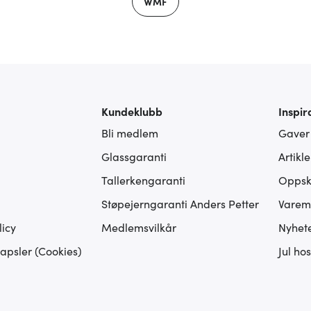
WMF
Kundeklubb
Inspir
Bli medlem
Gaver
Glassgaranti
Artikl
Tallerkengaranti
Oppskr
Støpejerngaranti Anders Petter
Varem
icy
Medlemsvilkår
Nyhet
apsler (Cookies)
Jul ho