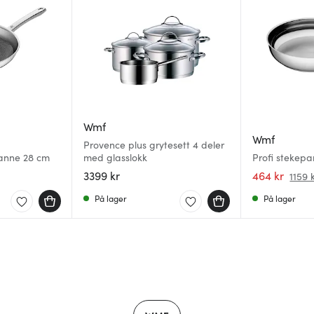
Wmf
Wmf
Provence plus grytesett 4 deler
panne 28 cm
med glasslokk
Profi stekep
3399 kr
464 kr
1159 
På lager
På lager