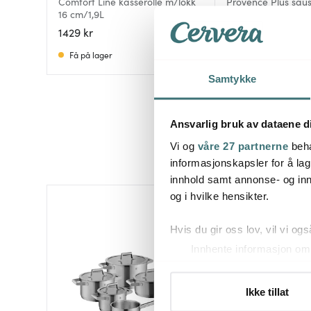
Comfort Line kasserolle m/lokk
Provence Plus sause
16 cm/1,9L
cm stål
1429 kr
1039 kr
Få på lager
På lager
Samtykke
Ansvarlig bruk av dataene d
Vi og
våre 27 partnerne
beha
informasjonskapsler for å lag
innhold samt annonse- og inn
og i hvilke hensikter.
Hvis du gir oss lov, vil vi ogs
Innhente informasjon om 
Identifisere enheten din 
Under
mer info
kan du lese 
Ikke tillat
Du kan hele tiden endre eller