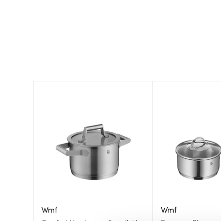
Wmf
Wmf