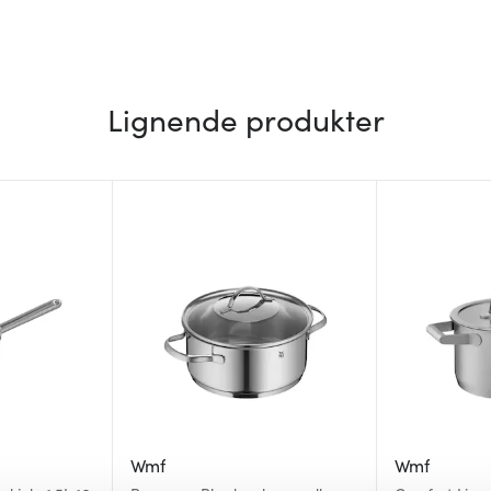
Lignende produkter
Wmf
Wmf