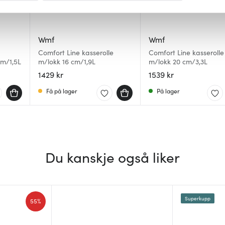
 for å gi innhold og annonser et personlig preg, for å levere sos
deler dessuten informasjon om hvordan du bruker nettstedet vårt,
Wmf
Wmf
og analysearbeid, som kan kombinere den med annen informasjon d
Comfort Line kasserolle
Comfort Line kasserolle
 inn gjennom din bruk av tjenestene deres.
cm/1,5L
m/lokk 16 cm/1,9L
m/lokk 20 cm/3,3L
1429 kr
1539 kr
Få på lager
På lager
Du kanskje også liker
Superkupp
55%