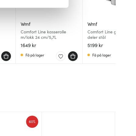
iale mediefunksjoner og for å
 med partnerne våre innen
Wmf
Wmf
u har gjort tilgjengelig for
Comfort Line kasserolle
Comfort Line grytesett 5
m/lokk 24 cm/5,7L
deler stål
1649 kr
5199 kr
Få på lager
Få på lager
60%