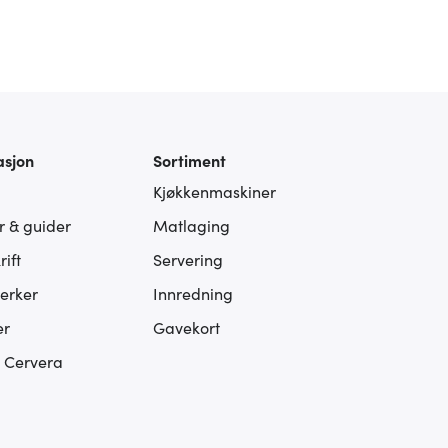
asjon
Sortiment
Kjøkkenmaskiner
er & guider
Matlaging
ift
Servering
erker
Innredning
er
Gavekort
s Cervera