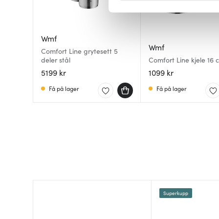
Vi bruker informasjonskapsler
analysere trafikken vår. Vi 
Wmf
sosiale medier, annonsering 
Wmf
Comfort Line grytesett 5
dem, eller som de har samlet
deler stål
Comfort Line kjele 16 
5199 kr
1099 kr
Få på lager
Få på lager
Superkupp