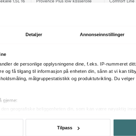
kjele 1,5L 16
Provence Plus low kasserolle
Comfort Line 
2,5L 20 cm stål
20 cm/3,3L
1159 kr
1539 kr
På lager
På lager
Detaljer
Annonseinnstillinger
ine
Mer fra samme serie
ndler de personlige opplysningene dine, f.eks. IP-nummeret ditt
re og få tilgang til informasjon på enheten din, sånn at vi kan ti
holdsmåling, målgruppestatistikk og produktutvikling. Du velge
å gjerne:
den geografiske beliggenheten din, som kan være nøyaktig innen
ved å aktivt skanne den for bestemte karakteristikker (fingeravtr
om hvordan dine personlige data behandles og hvordan du kan v
Tilpass
 trekke tilbake ditt samtykke fra erklæringen om informasjonskap