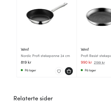
Wmf
Wmf
Nordic Profi stekepanne 24 cm
Profi Resist steke
819 kr
990 kr
2199 kr
På lager
På lager
Relaterte sider