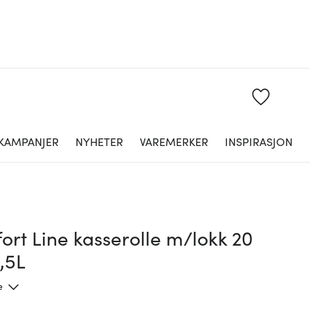
KAMPANJER
NYHETER
VAREMERKER
INSPIRASJON
rt Line kasserolle m/lokk 20
,5L
e