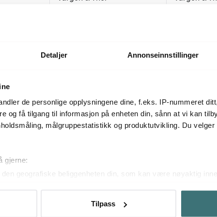
anne 28 cm
Korma stekepanne 22 cm
Kroma Model
hamret polert stål
28 cm stål
995 kr
1295 kr
På lager
På lager
Detaljer
Annonseinnstillinger
ine
Mer fra samme serie
ndler de personlige opplysningene dine, f.eks. IP-nummeret ditt
re og få tilgang til informasjon på enheten din, sånn at vi kan ti
holdsmåling, målgruppestatistikk og produktutvikling. Du velge
å gjerne:
den geografiske beliggenheten din, som kan være nøyaktig innen
ved å aktivt skanne den for bestemte karakteristikker (fingeravtr
om hvordan dine personlige data behandles og hvordan du kan v
Tilpass
 trekke tilbake ditt samtykke fra erklæringen om informasjonskap