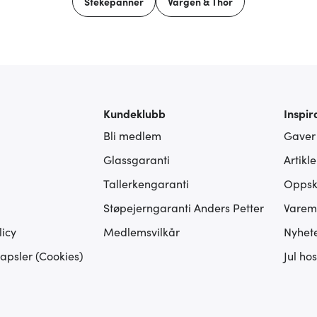
Stekepanner
Vargen & Thor
Kundeklubb
Inspir
Bli medlem
Gaver
Glassgaranti
Artikl
Tallerkengaranti
Oppskr
Støpejerngaranti Anders Petter
Varem
icy
Medlemsvilkår
Nyhet
apsler (Cookies)
Jul ho