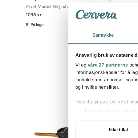
Arvet Modell XB Jr stekepanne
Modell YB stekep
22 cm svart/messing
hamret kobber
1095 kr
1895 kr
På lager
På lager
Samtykke
Ansvarlig bruk av dataene d
Vi og
våre 27 partnerne
beha
informasjonskapsler for å lag
innhold samt annonse- og inn
og i hvilke hensikter.
Hvis du gir oss lov, vil vi ogs
Innhente informasjon om 
Identifisere enheten din 
Under
mer info
kan du lese 
Ikke tillat
Du kan hele tiden endre eller