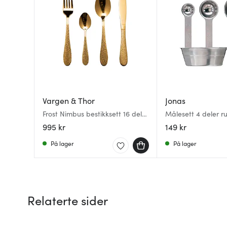
Vargen & Thor
Jonas
Frost Nimbus bestikksett 16 deler
Målesett 4 deler ru
messing
995 kr
149 kr
På lager
På lager
Relaterte sider