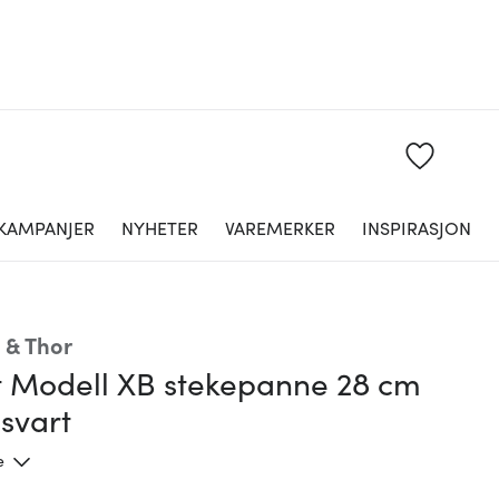
KAMPANJER
NYHETER
VAREMERKER
INSPIRASJON
 & Thor
t Modell XB stekepanne 28 cm
svart
e