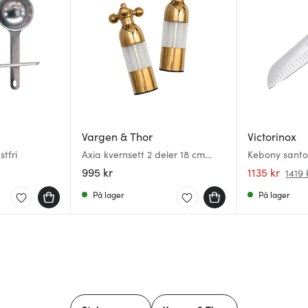
Vargen & Thor
Victorinox
stfri
Axia kvernsett 2 deler 18 cm
Kebony santo
cava
luftlommer k
995 kr
1135 kr
1419 
På lager
På lager