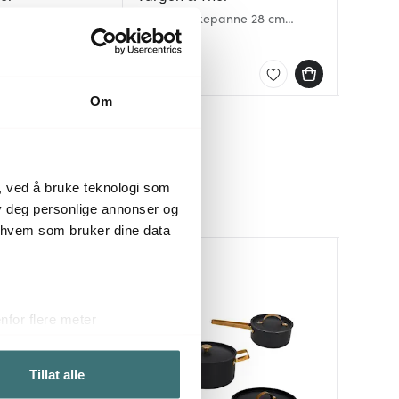
ECO Lit
l MB stekepanne
Brassa stekepanne 28 cm
cm avta
Arvet Mo
messing
stekepa
1795 kr
1990 kr
1095 kr
svart/m
På lager
På lag
På lag
Om
, ved å bruke teknologi som
lby deg personlige annonser og
r hvem som bruker dine data
for flere meter
ykk)
elge hvordan de skal brukes.
Tillat alle
sler.