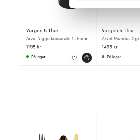
Vi bruker informasjonskapsler
analysere trafikken vår. Vi 
sosiale medier, annonsering 
Vargen & Thor
Vargen & Thor
dem, eller som de har samlet
Arvet Viggo kasserolle 1L hamret
Arvet Mandus 2 gry
svart
1195 kr
1495 kr
På lager
På lager