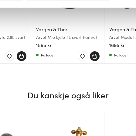
 for å gi innhold og annonser et personlig preg, for å levere sos
deler dessuten informasjon om hvordan du bruker nettstedet vårt,
og analysearbeid, som kan kombinere den med annen informasjon d
Vargen & Thor
Vargen & Th
 inn gjennom din bruk av tjenestene deres.
te 2,8L svart
Arvet Mio kjele 4L svart hamret
Arvet Modell
cm
1595 kr
1695 kr
På lager
På lager
Du kanskje også liker