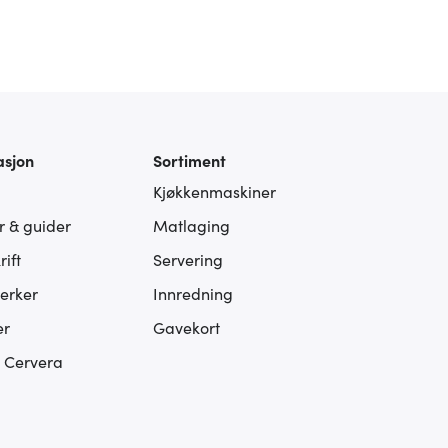
asjon
Sortiment
Kjøkkenmaskiner
er & guider
Matlaging
ift
Servering
erker
Innredning
er
Gavekort
s Cervera