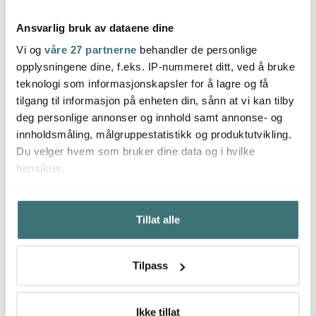
Ansvarlig bruk av dataene dine
Vi og
våre 27 partnerne
behandler de personlige
opplysningene dine, f.eks. IP-nummeret ditt, ved å bruke
Rörstrand
Rörstrand
Rörs
teknologi som informasjonskapsler for å lagre og få
Swedish Grace skål
Swedish Grace krus
Swedi
0,6L snø/hvit
0,3L snø/hvit
0,3L s
tilgang til informasjon på enheten din, sånn at vi kan tilby
275 kr
235 kr
195 k
deg personlige annonser og innhold samt annonse- og
På lager
På lager
På l
innholdsmåling, målgruppestatistikk og produktutvikling.
Du velger hvem som bruker dine data og i hvilke
hensikter.
Hvis du gir oss lov, vil vi også gjerne:
Tillat alle
Innhente informasjon om den geografiske
Du kanskje også liker
beliggenheten din, som kan være nøyaktig innenfor
flere meter
Tilpass
Identifisere enheten din ved å aktivt skanne den for
30%
40%
bestemte karakteristikker (fingeravtrykk)
Under
mer info
kan du lese om hvordan dine personlige
Ikke tillat