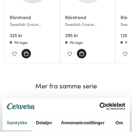
Rörstrand
Rörstrand
Rörs
Swedish Grace
Swedish Grace
Swedi
tallerken 27 cm
tallerken 24 cm snø
taller
325 kr
295 kr
Snø
1250 
På lager
På lager
På l
Mer fra samme serie
Samtykke
Detaljer
Annonseinnstillinger
Om