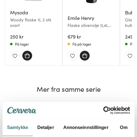
Mysoda
Bubl
Emile Henry
Woody flaske 1L 2 stk
Glassf
svart
Flaske olivenolje 0,4L
kullsy
svart
klar
250 kr
679 kr
249 k
På lager
Få på lager
På l
Mer fra samme serie
Samtykke
Detaljer
Annonseinnstillinger
Om