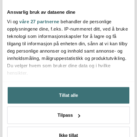
Ansvarlig bruk av dataene dine
Vi og
våre 27 partnerne
behandler de personlige
Smeg
Smeg
Sme
opplysningene dine, f.eks. IP-nummeret ditt, ved å bruke
Collezione
Collezione kjøkkenvekt
Colle
teknologi som informasjonskapsler for å lagre og få
mikrobølgeovn grill
KSC01 emerald green
KSC01
MOC01 1900W emerald
tilgang til informasjon på enheten din, sånn at vi kan tilby
green
5495 kr
1795 kr
1795 
deg personlige annonser og innhold samt annonse- og
Få på lager
På lager
På l
innholdsmåling, målgruppestatistikk og produktutvikling.
Du velger hvem som bruker dine data og i hvilke
hensikter.
Hvis du gir oss lov, vil vi også gjerne:
Tillat alle
Innhente informasjon om den geografiske
Du kanskje også liker
beliggenheten din, som kan være nøyaktig innenfor
flere meter
Tilpass
Identifisere enheten din ved å aktivt skanne den for
16%
bestemte karakteristikker (fingeravtrykk)
Under
mer info
kan du lese om hvordan dine personlige
Ikke tillat