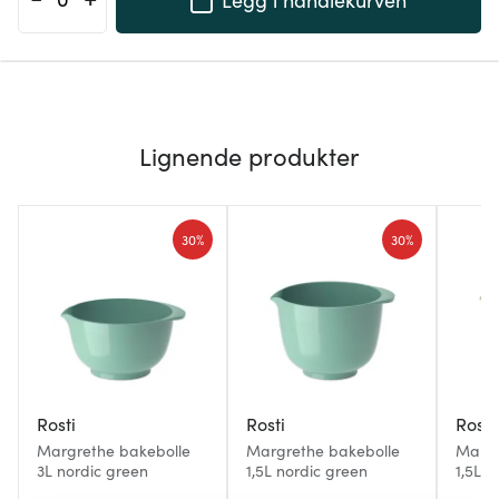
Lignende produkter
30%
30%
Rosti
Rosti
Rosti
Margrethe bakebolle
Margrethe bakebolle
Margr
3L nordic green
1,5L nordic green
1,5L 