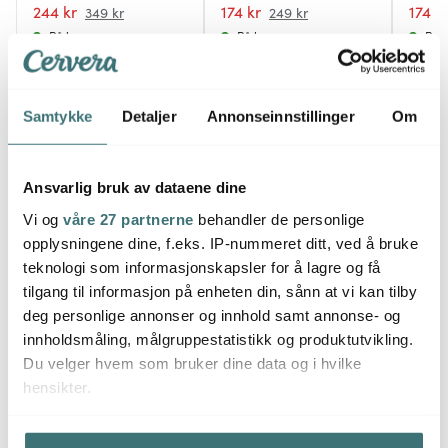
244 kr
174 kr
174 k
349 kr
249 kr
På lager
På lager
På l
Samtykke
Detaljer
Annonseinnstillinger
Om
Du kanskje også liker
Ansvarlig bruk av dataene dine
Vi og
våre 27 partnerne
behandler de personlige
opplysningene dine, f.eks. IP-nummeret ditt, ved å bruke
31%
31%
teknologi som informasjonskapsler for å lagre og få
tilgang til informasjon på enheten din, sånn at vi kan tilby
deg personlige annonser og innhold samt annonse- og
innholdsmåling, målgruppestatistikk og produktutvikling.
Du velger hvem som bruker dine data og i hvilke
hensikter.
Rosti
Rosti
Rosti
Hvis du gir oss lov, vil vi også gjerne:
Margrethe lokk til
Margrethe lokk til
Margre