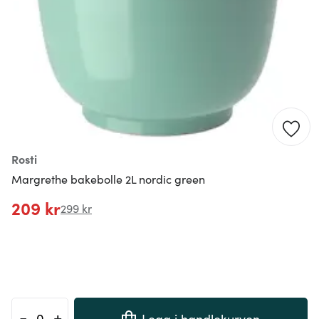
Rosti
Margrethe bakebolle 2L nordic green
209 kr
299 kr
-
+
Legg i handlekurven