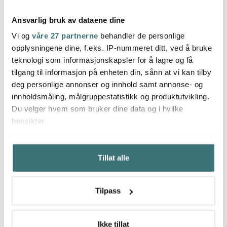
Ansvarlig bruk av dataene dine
Vi og
våre 27 partnerne
behandler de personlige
opplysningene dine, f.eks. IP-nummeret ditt, ved å bruke
Rosendahl
Rosendahl
Rose
teknologi som informasjonskapsler for å lagre og få
Soft Spot Solar
Soft Spot
Soft S
solcellelampe circular
bordlampe24,5 cm
solcel
tilgang til informasjon på enheten din, sånn at vi kan tilby
18,5 cm wheat
799 kr
smoke
1029 kr
cm fo
1099 
deg personlige annonser og innhold samt annonse- og
Få på lager
På lager
Få p
innholdsmåling, målgruppestatistikk og produktutvikling.
Du velger hvem som bruker dine data og i hvilke
hensikter.
Hvis du gir oss lov, vil vi også gjerne:
Tillat alle
Innhente informasjon om den geografiske
Du kanskje også liker
beliggenheten din, som kan være nøyaktig innenfor
flere meter
Tilpass
Identifisere enheten din ved å aktivt skanne den for
Lagersalg
40%
40%
bestemte karakteristikker (fingeravtrykk)
Under
mer info
kan du lese om hvordan dine personlige
Ikke tillat