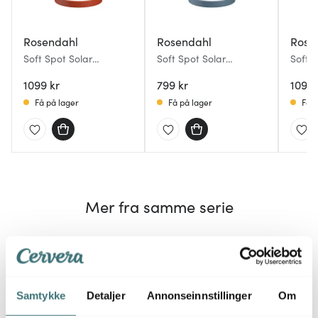
Rosendahl
Rosendahl
Rose
Soft Spot Solar
Soft Spot Solar
Soft S
solcellelampe circular
solcellelampe circular
solcel
25 cm terracotta
1099 kr
18,5 cm sky blue
799 kr
25 cm
1099 
Få på lager
Få på lager
Få p
Mer fra samme serie
Samtykke
Detaljer
Annonseinnstillinger
Om