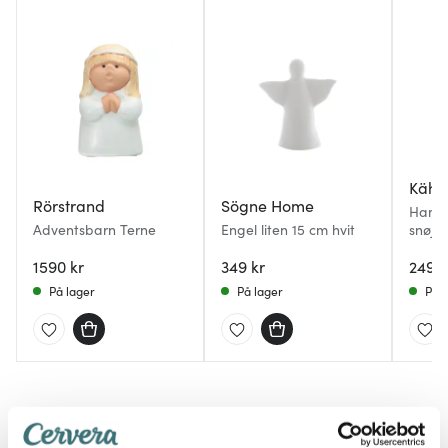
Kähl
Rörstrand
Sögne Home
Hamme
Adventsbarn Terne
Engel liten 15 cm hvit
snøje
dekor
1590 kr
349 kr
249 k
På lager
På lager
På l
Mer fra samme serie