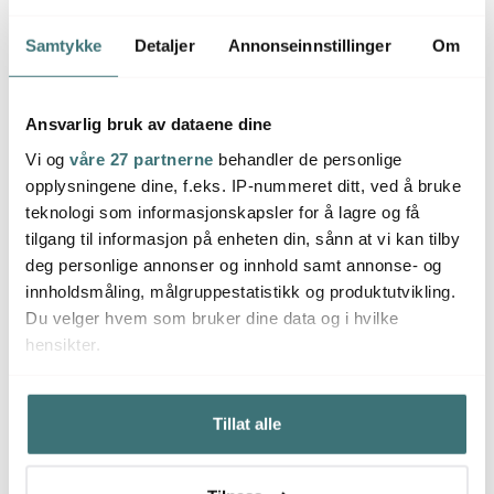
Samtykke
Detaljer
Annonseinnstillinger
Om
Ansvarlig bruk av dataene dine
Vi og
våre 27 partnerne
behandler de personlige
opplysningene dine, f.eks. IP-nummeret ditt, ved å bruke
teknologi som informasjonskapsler for å lagre og få
tilgang til informasjon på enheten din, sånn at vi kan tilby
deg personlige annonser og innhold samt annonse- og
Rörstrand
Rörstrand
Rörs
innholdsmåling, målgruppestatistikk og produktutvikling.
Adventsbarn
Adventsbarn Nisse
Adven
Du velger hvem som bruker dine data og i hvilke
Stjernegutt
1590 kr
1590 kr
1590 
hensikter.
Utsolgt online
Utsolgt online
På l
Hvis du gir oss lov, vil vi også gjerne:
Tillat alle
Innhente informasjon om den geografiske
beliggenheten din, som kan være nøyaktig innenfor
flere meter