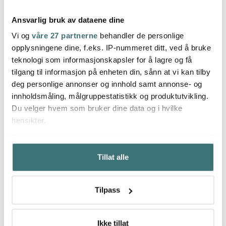
Ansvarlig bruk av dataene dine
Vi og
våre 27 partnerne
behandler de personlige
Muurla
Muurla
Muur
opplysningene dine, f.eks. IP-nummeret ditt, ved å bruke
Mummikopp emalje
Mummikopp Emalje 80
Mummi
teknologi som informasjonskapsler for å lagre og få
mumipappa retro 37 cl
cl telttur gul
cl Sno
tilgang til informasjon på enheten din, sånn at vi kan tilby
200 kr
255 kr
131 kr
deg personlige annonser og innhold samt annonse- og
På lager
På lager
Få p
innholdsmåling, målgruppestatistikk og produktutvikling.
Du velger hvem som bruker dine data og i hvilke
hensikter.
Hvis du gir oss lov, vil vi også gjerne:
Tillat alle
Innhente informasjon om den geografiske
Du kanskje også liker
beliggenheten din, som kan være nøyaktig innenfor
flere meter
Tilpass
Identifisere enheten din ved å aktivt skanne den for
40%
bestemte karakteristikker (fingeravtrykk)
Under
mer info
kan du lese om hvordan dine personlige
Ikke tillat