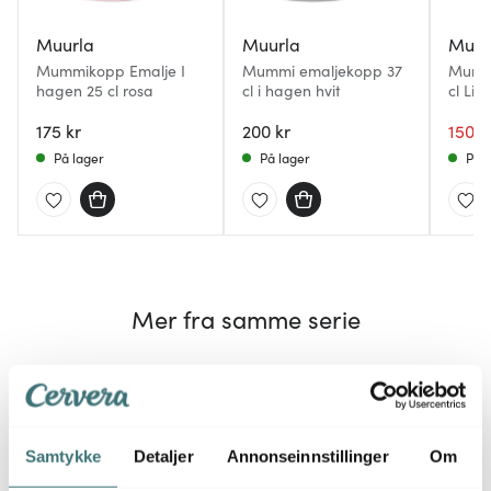
Muurla
Muurla
Muur
Mummikopp Emalje I
Mummi emaljekopp 37
Mummi
hagen 25 cl rosa
cl i hagen hvit
cl Lil
175 kr
200 kr
150 k
På lager
På lager
På l
Mer fra samme serie
Samtykke
Detaljer
Annonseinnstillinger
Om