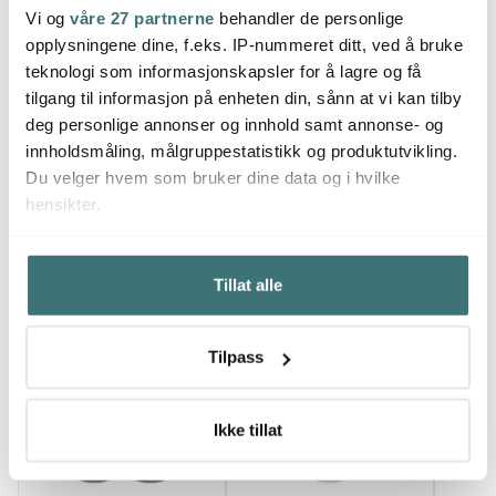
Nemo asjett 18 cm sand
Nemo skål 1,5L sand
Nemo 
Vi og
våre 27 partnerne
behandler de personlige
cm ko
opplysningene dine, f.eks. IP-nummeret ditt, ved å bruke
249 kr
329 kr
399 k
teknologi som informasjonskapsler for å lagre og få
På lager
På lager
På l
tilgang til informasjon på enheten din, sånn at vi kan tilby
deg personlige annonser og innhold samt annonse- og
innholdsmåling, målgruppestatistikk og produktutvikling.
Du velger hvem som bruker dine data og i hvilke
hensikter.
Du kanskje også liker
Hvis du gir oss lov, vil vi også gjerne:
Tillat alle
Innhente informasjon om den geografiske
beliggenheten din, som kan være nøyaktig innenfor
20%
flere meter
Tilpass
Identifisere enheten din ved å aktivt skanne den for
bestemte karakteristikker (fingeravtrykk)
Under
mer info
kan du lese om hvordan dine personlige
Ikke tillat
data behandles og hvordan du kan velge hvordan de skal
brukes. Du kan hele tiden endre eller trekke tilbake ditt