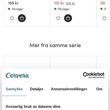
169 kr
101 kr
59 kr
169 kr
På lager
På lager
På l
Mer fra samme serie
Samtykke
Detaljer
Annonseinnstillinger
Om
Ansvarlig bruk av dataene dine
Modern House
Modern House
Mode