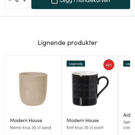
Lignende produkter
Lagersalg
Lagers
40%
Aida
Modern House
Modern House
Søholm
Nemo krus 35 cl sand
Knit krus 35 cl svart
cream