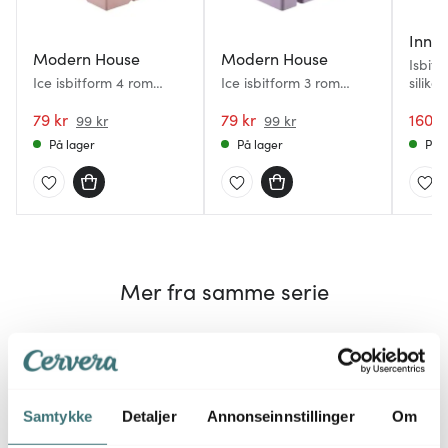
Innov
Modern House
Modern House
Isbitb
Ice isbitform 4 rom
Ice isbitform 3 rom
siliko
11,5x11,5 cm rosa
16,5x10 cm lilla
79 kr
79 kr
160 k
99 kr
99 kr
På lager
På lager
På l
Mer fra samme serie
Samtykke
Detaljer
Annonseinnstillinger
Om