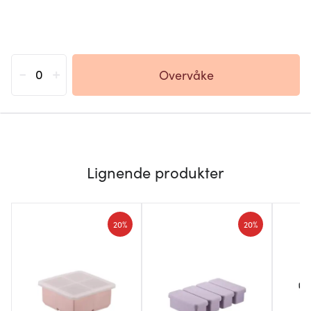
-
+
Overvåke
Lignende produkter
20%
20%