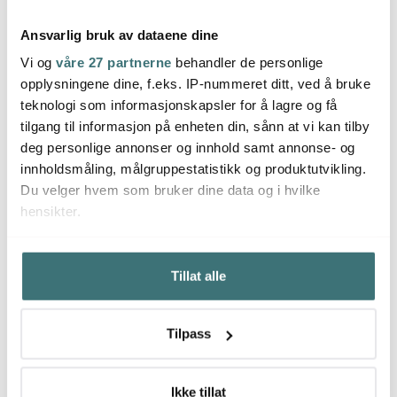
Ansvarlig bruk av dataene dine
Vi og
våre 27 partnerne
behandler de personlige
opplysningene dine, f.eks. IP-nummeret ditt, ved å bruke
Star Trading
Star Trading
Star 
teknologi som informasjonskapsler for å lagre og få
Ice julestjerne 55 cm
ICE julestjerne 70 cm
Ice ju
hvit
hvit
hvit
tilgang til informasjon på enheten din, sånn at vi kan tilby
269 kr
376 kr
299 k
deg personlige annonser og innhold samt annonse- og
På lager
På lager
Utso
innholdsmåling, målgruppestatistikk og produktutvikling.
Du velger hvem som bruker dine data og i hvilke
hensikter.
Hvis du gir oss lov, vil vi også gjerne:
Tillat alle
Innhente informasjon om den geografiske
Du kanskje også liker
beliggenheten din, som kan være nøyaktig innenfor
flere meter
Tilpass
Identifisere enheten din ved å aktivt skanne den for
Superkupp
34%
50%
bestemte karakteristikker (fingeravtrykk)
Under
mer info
kan du lese om hvordan dine personlige
Ikke tillat