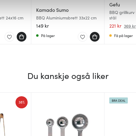
 for å gi innhold og annonser et personlig preg, for å levere sos
Gefu
deler dessuten informasjon om hvordan du bruker nettstedet vårt,
Kamado Sumo
BBQ grillkurv 
og analysearbeid, som kan kombinere den med annen informasjon d
tt 24x16 cm
BBQ Aluminiumsbrett 33x22 cm
stål
 inn gjennom din bruk av tjenestene deres.
149 kr
221 kr
369 kr
På lager
Få på lager
Du kanskje også liker
BRA DEAL
38%