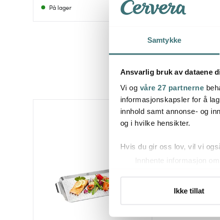
På lager
Få på lager
Samtykke
Ansvarlig bruk av dataene d
Vi og
våre 27 partnerne
beha
informasjonskapsler for å lag
innhold samt annonse- og inn
40%
og i hvilke hensikter.
Hvis du gir oss lov, vil vi ogs
Innhente informasjon om 
Identifisere enheten din 
Under
mer info
kan du lese 
Ikke tillat
Du kan hele tiden endre eller