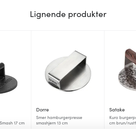
Lignende produkter
Dorre
Satake
Smer hamburgerpresse
Kuro burgerp
Smash 17 cm
smashjern 13 cm
cm brun/rustf
349 kr
699 kr