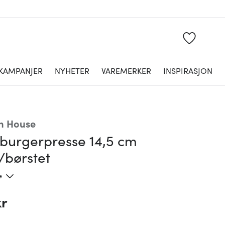
KAMPANJER
NYHETER
VAREMERKER
INSPIRASJON
n House
burgerpresse 14,5 cm
/børstet
e
kr