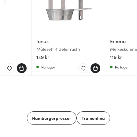
Jonas
Emerio
s
Målesett 4 deler rustfri
Melkeskummer
149 kr
119 kr
På lager
På lager
Hamburgerpresser
Tramontina