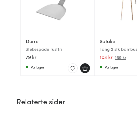
Dorre
Satake
Stekespade rustfri
Tang 2 stk bambu
79 kr
104 kr
169 kr
På lager
På lager
Relaterte sider