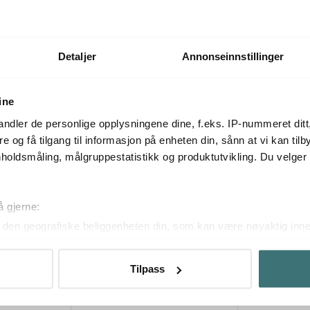
På lager
Få på lager
Detaljer
Annonseinnstillinger
Mer fra samme serie
ine
ndler de personlige opplysningene dine, f.eks. IP-nummeret ditt
re og få tilgang til informasjon på enheten din, sånn at vi kan ti
holdsmåling, målgruppestatistikk og produktutvikling. Du velge
å gjerne:
den geografiske beliggenheten din, som kan være nøyaktig innen
ved å aktivt skanne den for bestemte karakteristikker (fingeravtr
om hvordan dine personlige data behandles og hvordan du kan v
Tilpass
 trekke tilbake ditt samtykke fra erklæringen om informasjonskap