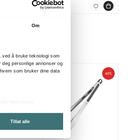
På lager
På lag
På lag
Om
, ved å bruke teknologi som
lby deg personlige annonser og
r hvem som bruker dine data
40%
40%
for flere meter
ykk)
elge hvordan de skal brukes.
Tillat alle
sler.