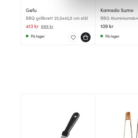
Vi bruker informasjonskapsler
analysere trafikken vår. Vi 
Gefu
Kamado Sumo
sosiale medier, annonsering 
BBQ grillbrett 25,5x42,5 cm stål
BBQ Aluminiumsbre
dem, eller som de har samlet
413 kr
109 kr
689 kr
På lager
På lager