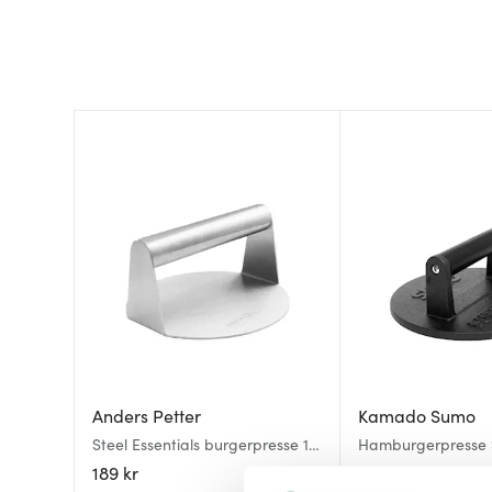
Anders Petter
Kamado Sumo
Steel Essentials burgerpresse 14
Hamburgerpresse 
cm børstet
189 kr
319 kr