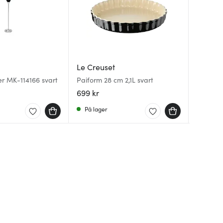
Le Creuset
Rösle
Dorre
 MK-114166 svart
Paiform 28 cm 2,1L svart
Pizzahju
Stekespa
699 kr
293 kr
79 kr
På lager
På lag
På lag