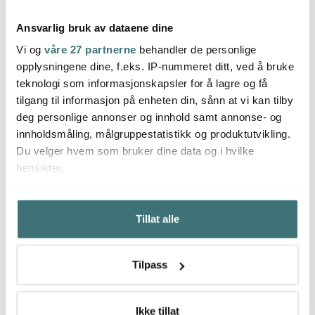
Ansvarlig bruk av dataene dine
Vi og
våre 27 partnerne
behandler de personlige
Magnor
Magnor
Mag
opplysningene dine, f.eks. IP-nummeret ditt, ved å bruke
Rocks stormlykt/vase 22
Rocks telykt/vase 12 cm
Rocks 
teknologi som informasjonskapsler for å lagre og få
cm koks
koks
koksg
tilgang til informasjon på enheten din, sånn at vi kan tilby
719 kr
437 kr
389 k
1199 kr
729 kr
deg personlige annonser og innhold samt annonse- og
På lager
På lager
Få p
innholdsmåling, målgruppestatistikk og produktutvikling.
Du velger hvem som bruker dine data og i hvilke
hensikter.
Hvis du gir oss lov, vil vi også gjerne:
Tillat alle
Innhente informasjon om den geografiske
Du kanskje også liker
beliggenheten din, som kan være nøyaktig innenfor
flere meter
Tilpass
Identifisere enheten din ved å aktivt skanne den for
Lagersalg
Super
40%
bestemte karakteristikker (fingeravtrykk)
Under
mer info
kan du lese om hvordan dine personlige
Ikke tillat