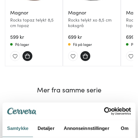
Magnor
Magnor
Mag
Rocks topaz telykt 8,5
Rocks telykt xo 8,5 cm
Rocks
cm topaz
koksgrå
topaz
599 kr
699 kr
699 k
På lager
Få på lager
På l
Mer fra samme serie
40%
40%
Samtykke
Detaljer
Annonseinnstillinger
Om