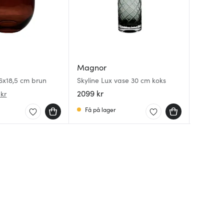
Magno
Magnor
Magno
Nostalgi
6x18,5 cm brun
Skyline Lux vase 30 cm koks
hvit/gr
Dina vin
2099 kr
289 kr
519 kr
 kr
Få på lager
På lag
På lag