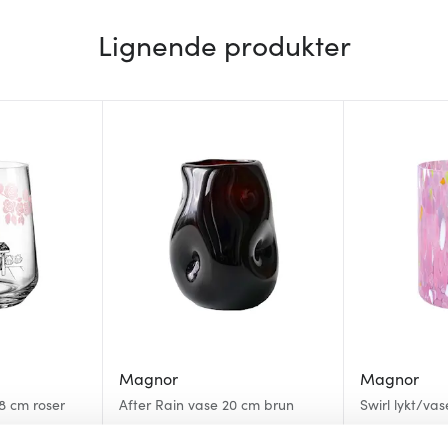
Lignende produkter
Magnor
Magnor
8 cm roser
After Rain vase 20 cm brun
Swirl lykt/va
2999 kr
1399 kr