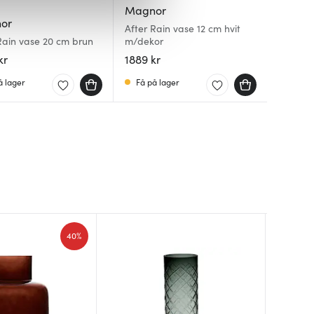
iale mediefunksjoner og for å
Magnor
 med partnerne våre innen
or
After Rain vase 12 cm hvit
u har gjort tilgjengelig for
Rain vase 20 cm brun
m/dekor
kr
1889 kr
å lager
Få på lager
Superku
40%