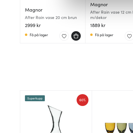
Vi bruker informasjonskapsler
Magnor
analysere trafikken vår. Vi 
Magnor
After Rain vase 12 cm 
sosiale medier, annonsering 
After Rain vase 20 cm brun
m/dekor
dem, eller som de har samlet
2999 kr
1889 kr
Få på lager
Få på lager
Superkupp
60%