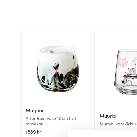
Magnor
Muurla
After Rain vase 12 cm hvit
m/dekor
Mummi vase/lykt 1
1889 kr
439 kr