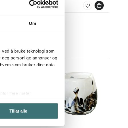
På lager
På lag
Få på 
Om
, ved å bruke teknologi som
lby deg personlige annonser og
r hvem som bruker dine data
for flere meter
ykk)
elge hvordan de skal brukes.
Tillat alle
sler.