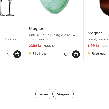
Magnor
Magnor
Unik skulptur kunstglass M 24
cl 4 stk klar
cm grønn multi
Family vase 2
2399 kr
1199 kr
3999 kr
1999
Få på lager
Få på lager
Vaser
Magnor