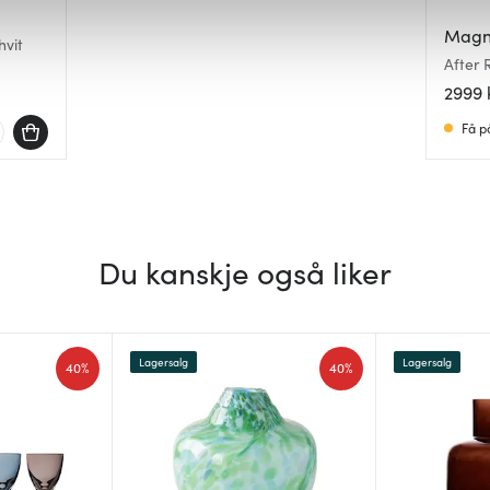
 for å gi innhold og annonser et personlig preg, for å levere sos
deler dessuten informasjon om hvordan du bruker nettstedet vårt,
Magn
hvit
og analysearbeid, som kan kombinere den med annen informasjon d
After 
 inn gjennom din bruk av tjenestene deres.
2999 
Få p
Du kanskje også liker
Lagersalg
Lagersalg
40%
40%