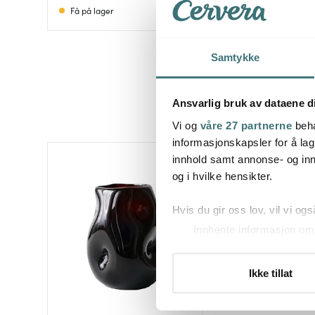
Få på lager
På lager
Samtykke
Ansvarlig bruk av dataene d
Vi og
våre 27 partnerne
beha
informasjonskapsler for å lag
innhold samt annonse- og inn
og i hvilke hensikter.
Hvis du gir oss lov, vil vi ogs
Innhente informasjon om 
Identifisere enheten din 
Under
mer info
kan du lese 
Ikke tillat
Du kan hele tiden endre eller