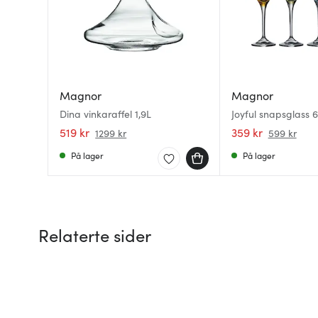
Magnor
Magnor
Dina vinkaraffel 1,9L
Joyful snapsglass 6 
519 kr
359 kr
1299 kr
599 kr
På lager
På lager
Relaterte sider