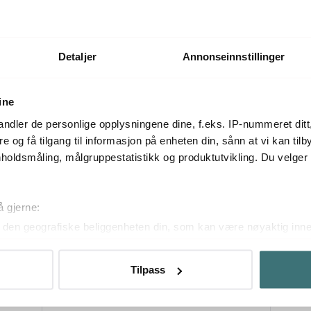
Få på lager
På lager
Detaljer
Annonseinnstillinger
Mer fra samme serie
ine
ndler de personlige opplysningene dine, f.eks. IP-nummeret ditt
re og få tilgang til informasjon på enheten din, sånn at vi kan ti
holdsmåling, målgruppestatistikk og produktutvikling. Du velge
å gjerne:
den geografiske beliggenheten din, som kan være nøyaktig innen
ved å aktivt skanne den for bestemte karakteristikker (fingeravtr
om hvordan dine personlige data behandles og hvordan du kan v
Tilpass
 trekke tilbake ditt samtykke fra erklæringen om informasjonskap