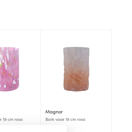
Magno
Magnor
Magno
After Ra
se 19 cm rosa
Bark vase 19 cm rosa
Swirl ly
m/deko
1100 kr
1399 kr
1889 kr