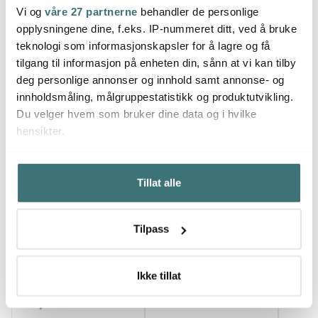
Skjærebrett 25 cm
Skjærebrett 35 cm
Skjær
Vi og
våre 27 partnerne
behandler de personlige
beige
beige
opplysningene dine, f.eks. IP-nummeret ditt, ved å bruke
49 kr
79 kr
49 kr
teknologi som informasjonskapsler for å lagre og få
Utsolgt online
Utsolgt online
Utso
tilgang til informasjon på enheten din, sånn at vi kan tilby
deg personlige annonser og innhold samt annonse- og
innholdsmåling, målgruppestatistikk og produktutvikling.
Du velger hvem som bruker dine data og i hvilke
hensikter.
Du kanskje også liker
Hvis du gir oss lov, vil vi også gjerne:
Tillat alle
Innhente informasjon om den geografiske
beliggenheten din, som kan være nøyaktig innenfor
36%
flere meter
Tilpass
Identifisere enheten din ved å aktivt skanne den for
bestemte karakteristikker (fingeravtrykk)
Under
mer info
kan du lese om hvordan dine personlige
Ikke tillat
data behandles og hvordan du kan velge hvordan de skal
brukes. Du kan hele tiden endre eller trekke tilbake ditt