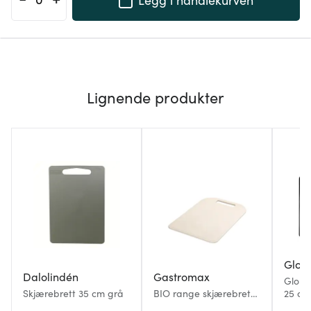
Lignende produkter
Glob
Dalolindén
Gastromax
Globa
Skjærebrett 35 cm grå
BIO range skjærebrett
25 cm
30x20,5 cm lin