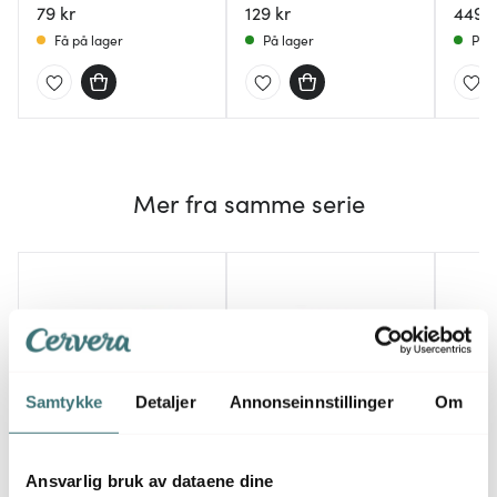
79 kr
129 kr
449 k
Få på lager
På lager
På l
Mer fra samme serie
Samtykke
Detaljer
Annonseinnstillinger
Om
Ansvarlig bruk av dataene dine
Dalolindén
Dalolindén
Dalo