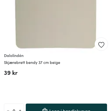
Dalolindén
Skjærebrett bendy 37 cm beige
39 kr
-
+
Legg i handlekurven