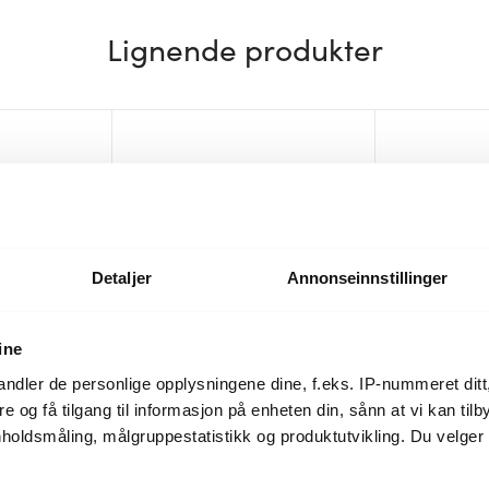
Lignende produkter
Detaljer
Annonseinnstillinger
ine
ndler de personlige opplysningene dine, f.eks. IP-nummeret ditt
re og få tilgang til informasjon på enheten din, sånn at vi kan ti
Le Creuset
Le Creuset
holdsmåling, målgruppestatistikk og produktutvikling. Du velge
 cm azure
Craft gryteskje 28 cm shell pink
Craft stor gr
209 kr
209 kr