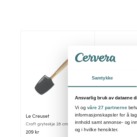
Samtykke
Ansvarlig bruk av dataene d
Vi og
våre 27 partnerne
beha
informasjonskapsler for å lag
Le Creuset
Le Creuset
innhold samt annonse- og inn
Craft gryteskje 28 cm flint
Craft gryteskje 28
og i hvilke hensikter.
209 kr
209 kr