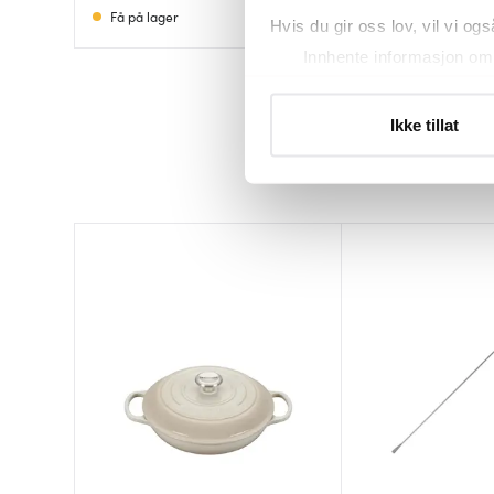
Få på lager
På lager
Hvis du gir oss lov, vil vi ogs
Innhente informasjon om 
Identifisere enheten din 
Under
mer info
kan du lese 
Ikke tillat
Du kan hele tiden endre eller
Vi bruker informasjonskapsler
analysere trafikken vår. Vi 
sosiale medier, annonsering 
dem, eller som de har samlet