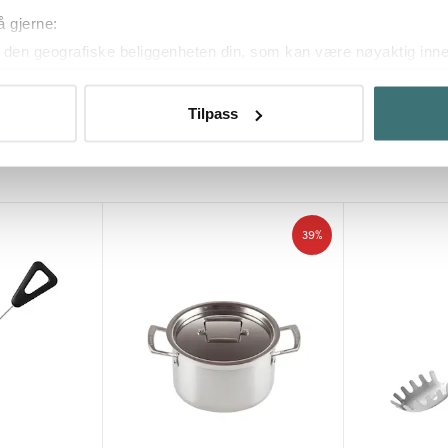
På lager
På lager
å gjerne:
den geografiske beliggenheten din, som kan være nøyaktig innen
ved å aktivt skanne den for bestemte karakteristikker (fingeravtr
om hvordan dine personlige data behandles og hvordan du kan v
Tilpass
 trekke tilbake ditt samtykke fra erklæringen om informasjonskap
Du kanskje også liker
 for å gi innhold og annonser et personlig preg, for å levere sos
deler dessuten informasjon om hvordan du bruker nettstedet vårt,
og analysearbeid, som kan kombinere den med annen informasjon d
39%
 inn gjennom din bruk av tjenestene deres.