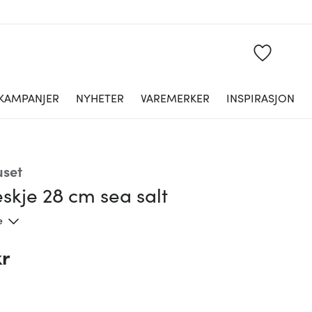
KAMPANJER
NYHETER
VAREMERKER
INSPIRASJON
uset
skje 28 cm sea salt
e
kr