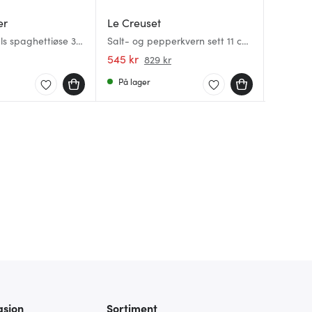
er
Le Creuset
Le Cre
Le Cre
als spaghettiøse 33
Salt- og pepperkvern sett 11 cm
Coupe C
Buffetgr
Meringue
cl seasa
mering
545 kr
139 kr
4019 kr
829 kr
På lager
På lag
På lag
asjon
Sortiment