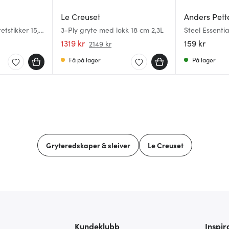
Le Creuset
Anders Pett
etstikker 15,5
3-Ply gryte med lokk 18 cm 2,3L
Steel Essenti
cm stål
1319 kr
159 kr
2149 kr
Få på lager
På lager
Gryteredskaper & sleiver
Le Creuset
Kundeklubb
Inspir