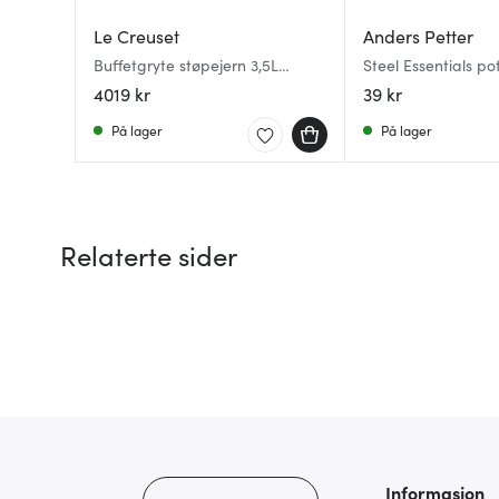
Le Creuset
Anders Petter
Buffetgryte støpejern 3,5L
Steel Essentials pot
meringue
cm stål/svart
4019 kr
39 kr
På lager
På lager
Relaterte sider
Informasjon