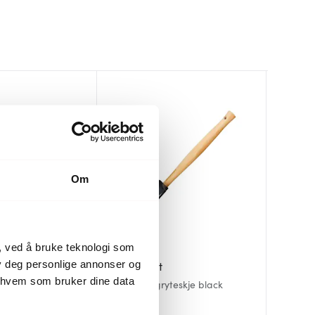
Om
, ved å bruke teknologi som
lby deg personlige annonser og
Le Creuset
Le Cre
Le Cre
r hvem som bruker dine data
yteskje deep teal
Craft stor gryteskje black
Craft gr
Craft gr
Riviera
209 kr
199 kr
209 kr