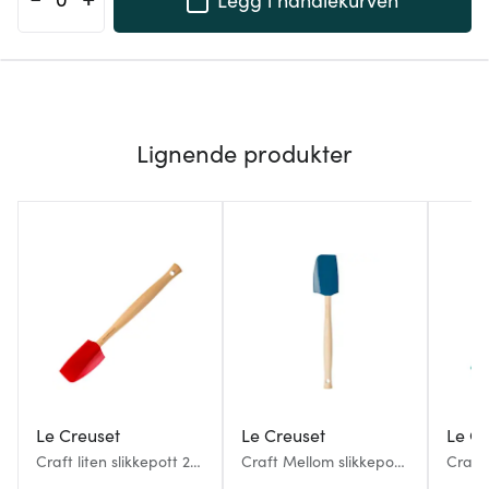
Lignende produkter
Le Creuset
Le Creuset
Le Cr
Craft liten slikkepott 28
Craft Mellom slikkepott
Craft 
cm cerise
28,5 cm deep teal
Bleu R