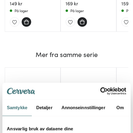
149 kr
169 kr
159 k
På lager
På lager
På l
Mer fra samme serie
Samtykke
Detaljer
Annonseinnstillinger
Om
Ansvarlig bruk av dataene dine
Le Creuset
Le Creuset
Le Cr