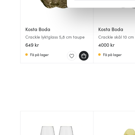
Vi bruker informasjonskapsler
analysere trafikken vår. Vi 
sosiale medier, annonsering 
Kosta Boda
Kosta Boda
dem, eller som de har samlet
Crackle lyktglass 5,8 cm taupe
Crackle skål 10 cm
649 kr
4000 kr
Få på lager
Få på lager