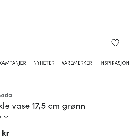
KAMPANJER
NYHETER
VAREMERKER
INSPIRASJON
Boda
kle vase 17,5 cm grønn
e
 kr