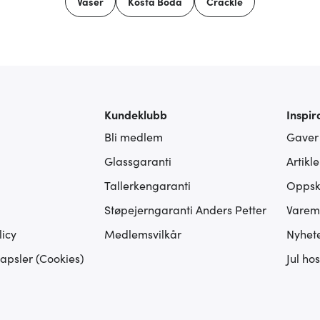
Vaser
Kosta Boda
Crackle
Kundeklubb
Inspir
Bli medlem
Gaver
Glassgaranti
Artikl
Tallerkengaranti
Oppskr
Støpejerngaranti Anders Petter
Varem
icy
Medlemsvilkår
Nyhet
apsler (Cookies)
Jul ho