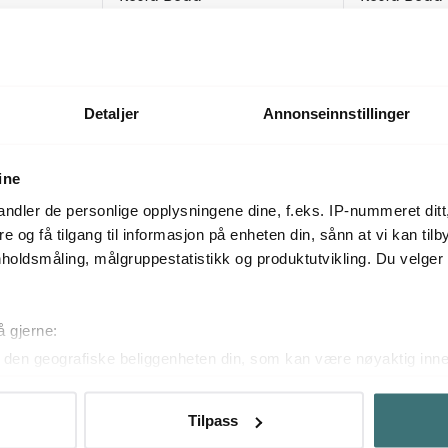
m mørk grønn
Crackle vase 27 cm rosa
Crackle vase 
3798 kr
755 kr
5000 kr
999 k
Få på lager
På lager
Detaljer
Annonseinnstillinger
ine
Mer fra samme serie
ndler de personlige opplysningene dine, f.eks. IP-nummeret ditt
re og få tilgang til informasjon på enheten din, sånn at vi kan ti
holdsmåling, målgruppestatistikk og produktutvikling. Du velge
å gjerne:
den geografiske beliggenheten din, som kan være nøyaktig innen
ved å aktivt skanne den for bestemte karakteristikker (fingeravtr
om hvordan dine personlige data behandles og hvordan du kan v
Tilpass
 trekke tilbake ditt samtykke fra erklæringen om informasjonskap