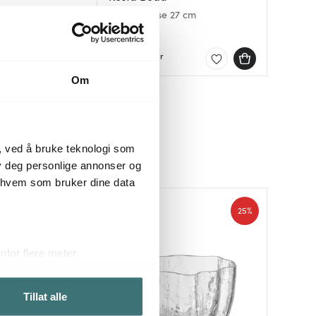
12 cm rosa
Crackle vase 27 cm
Zenta v
Crackle
4500 kr
349 kr
17000 k
r
Få på lager
På lag
Få på 
Om
, ved å bruke teknologi som
lby deg personlige annonser og
r hvem som bruker dine data
Nyhet
25%
for flere meter
ykk)
elge hvordan de skal brukes.
Tillat alle
sler.