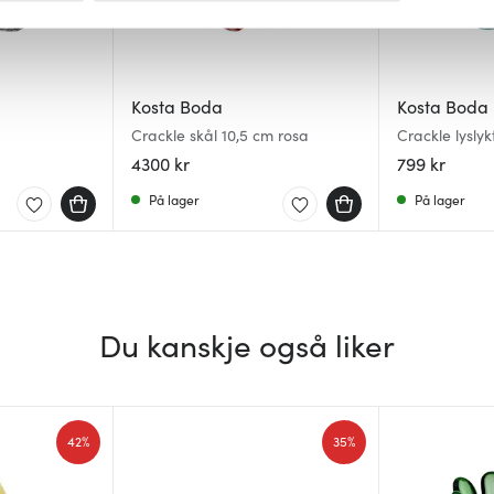
 for å gi innhold og annonser et personlig preg, for å levere sos
deler dessuten informasjon om hvordan du bruker nettstedet vårt,
og analysearbeid, som kan kombinere den med annen informasjon d
Kosta Boda
Kosta Boda
 inn gjennom din bruk av tjenestene deres.
Crackle skål 10,5 cm rosa
Crackle lyslyk
4300 kr
799 kr
På lager
På lager
Du kanskje også liker
42%
35%