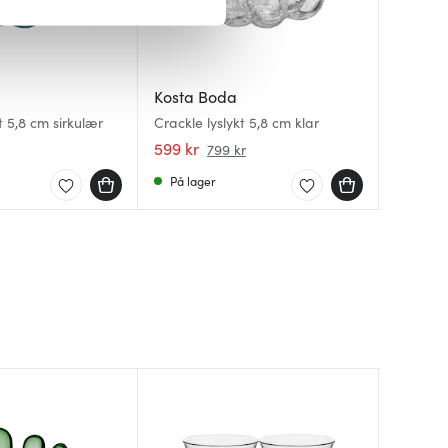
iale mediefunksjoner og for å
 med partnerne våre innen
u har gjort tilgjengelig for
Kosta Boda
Kosta 
Kosta 
t 5,8 cm sirkulær
Crackle lyslykt 5,8 cm klar
Crackle 
Crackle 
taupe
599 kr
608 kr
649 kr
799 kr
På lager
På lag
Få på 