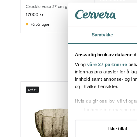
Crackle vase 37 cm grønn
Crackle vase 12 c
17000 kr
749 kr
999 kr
Få på lager
På lager
Samtykke
Ansvarlig bruk av dataene d
Vi og
våre 27 partnerne
beha
informasjonskapsler for å lag
innhold samt annonse- og inn
og i hvilke hensikter.
Nyhet
Hvis du gir oss lov, vil vi ogs
Innhente informasjon om 
Identifisere enheten din 
Under
mer info
kan du lese 
Ikke tillat
Du kan hele tiden endre eller