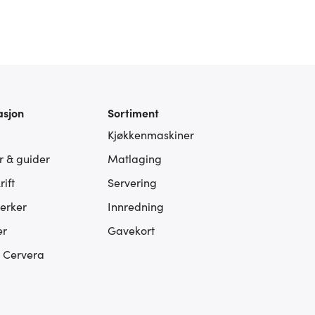
asjon
Sortiment
Kjøkkenmaskiner
er & guider
Matlaging
ift
Servering
erker
Innredning
er
Gavekort
s Cervera