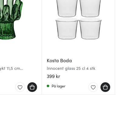
Orrefo
Kosta Boda
Kosta 
Orrefors
ykt 11,5 cm
Innocent glass 25 cl 4 stk
All abou
hvitvins
en
399 kr
323 kr
699 kr
På lager
På lag
På lag