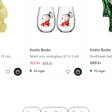
Kosta Boda
Kosta Boda
 12 cm
Want you vannglass 57 cl 2 stk
Sunflower lysl
emerald gre
323 kr
699 kr
499 kr
På lager
På lager