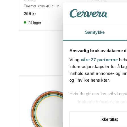
Teema krus 40 cl lin
Pastoraali krus 50 
259 kr
285 kr
På lager
På lager
Samtykke
Ansvarlig bruk av dataene d
Vi og
våre 27 partnerne
beha
informasjonskapsler for å lag
innhold samt annonse- og inn
og i hvilke hensikter.
Hvis du gir oss lov, vil vi ogs
Innhente informasjon om 
Identifisere enheten din 
Under
mer info
kan du lese 
Ikke tillat
Du kan hele tiden endre eller