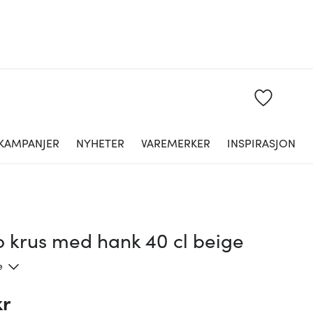
KAMPANJER
NYHETER
VAREMERKER
INSPIRASJON
o krus med hank 40 cl beige
e
kr