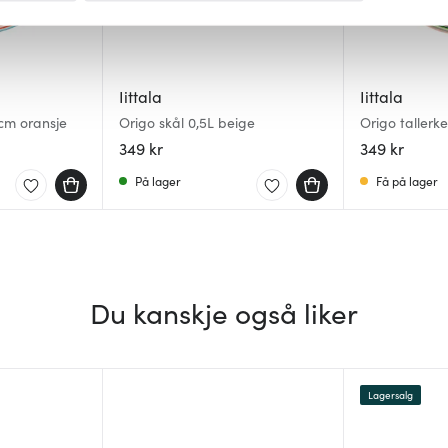
 for å gi innhold og annonser et personlig preg, for å levere sos
deler dessuten informasjon om hvordan du bruker nettstedet vårt,
og analysearbeid, som kan kombinere den med annen informasjon d
Iittala
Iittala
 inn gjennom din bruk av tjenestene deres.
 cm oransje
Origo skål 0,5L beige
Origo tallerk
349 kr
349 kr
På lager
Få på lager
Du kanskje også liker
Lagersalg