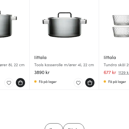
Iittala
Iittala
/ører 8L 22 cm
Tools kasserolle m/ører 4L 22 cm
Tundra skål 25
3890 kr
677 kr
1129 k
Få på lager
Få på lager