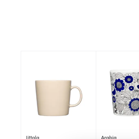
Iittala
Arabia