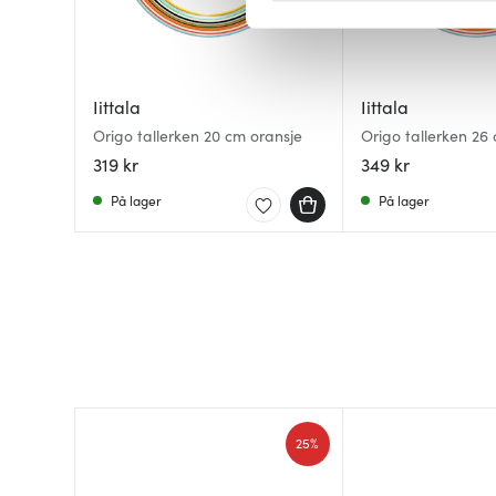
Vi bruker informasjonskapsler
analysere trafikken vår. Vi 
sosiale medier, annonsering 
Iittala
Iittala
dem, eller som de har samlet
Origo tallerken 20 cm oransje
Origo tallerken 26
319 kr
349 kr
På lager
På lager
25%