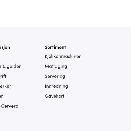
asjon
Sortiment
Kjøkkenmaskiner
er & guider
Matlaging
ift
Servering
erker
Innredning
er
Gavekort
s Cervera