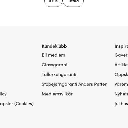
Krus
Iittala
Kundeklubb
Inspir
Bli medlem
Gaver
Glassgaranti
Artikl
Tallerkengaranti
Oppskr
Støpejerngaranti Anders Petter
Varem
icy
Medlemsvilkår
Nyhet
apsler (Cookies)
Jul ho