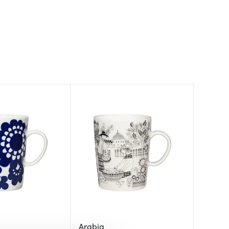
Arabia
Iittala
Iittala