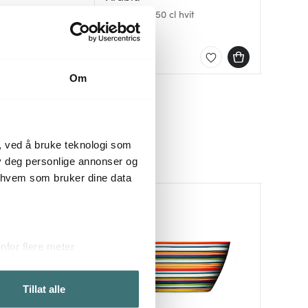
cl
Emilia krus 50 cl hvit
Solare k
Teema kr
285 kr
289 kr
259 kr
På lager
På lag
På lag
Om
, ved å bruke teknologi som
lby deg personlige annonser og
r hvem som bruker dine data
for flere meter
ykk)
elge hvordan de skal brukes.
Tillat alle
sler.