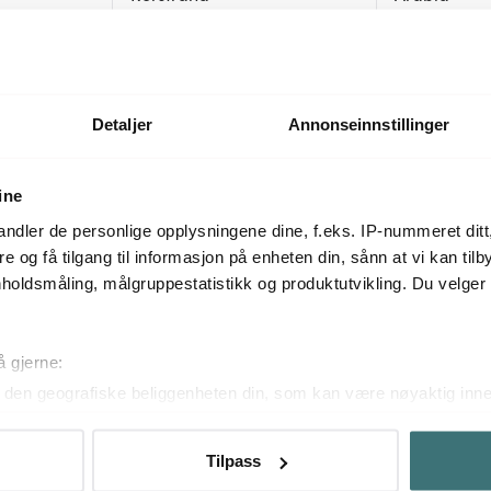
cl
Swedish Grace krus 30 cl is/grå
Esteri krus 50 
2 stk
470 kr
285 kr
På lager
På lager
Detaljer
Annonseinnstillinger
ine
Mer fra samme serie
ndler de personlige opplysningene dine, f.eks. IP-nummeret ditt
re og få tilgang til informasjon på enheten din, sånn at vi kan ti
holdsmåling, målgruppestatistikk og produktutvikling. Du velge
å gjerne:
den geografiske beliggenheten din, som kan være nøyaktig innen
ved å aktivt skanne den for bestemte karakteristikker (fingeravtr
om hvordan dine personlige data behandles og hvordan du kan v
Tilpass
 trekke tilbake ditt samtykke fra erklæringen om informasjonskap