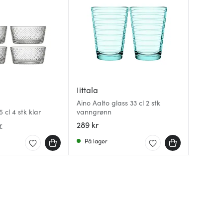
Iittala
Iittala
Iittala
Aino Aalto glass 33 cl 2 stk
Iittala 
 cl 4 stk klar
vanngrønn
pink/ro
Essence 
289 kr
69 kr
674 kr
r
På lager
På lag
På lag