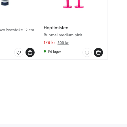
Hoptimisten
Jonas
Hoptim
o lysestake 12 cm
Bubmel medium pink
Målesett
Bunny S
179 kr
149 kr
289 kr
309 kr
På lager
På lag
På lag