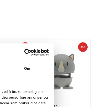
40%
38%
Om
, ved å bruke teknologi som
lby deg personlige annonser og
r hvem som bruker dine data
Hoptimisten
Hoptim
Hoptim