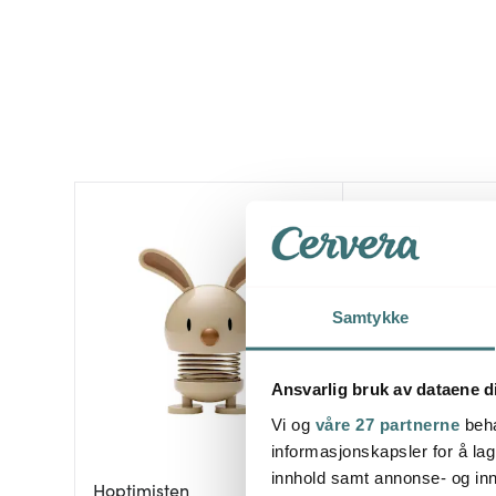
Samtykke
Ansvarlig bruk av dataene d
Vi og
våre 27 partnerne
beha
informasjonskapsler for å lag
innhold samt annonse- og inn
Hoptimisten
Kay Bojesen De