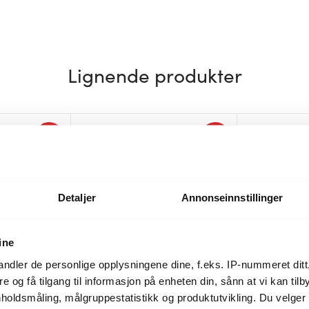
Lignende produkter
30%
38%
Detaljer
Annonseinnstillinger
ine
ndler de personlige opplysningene dine, f.eks. IP-nummeret ditt
re og få tilgang til informasjon på enheten din, sånn at vi kan ti
holdsmåling, målgruppestatistikk og produktutvikling. Du velge
nmark
Hoptimisten
Hoptimisten