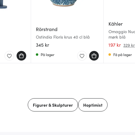
Kähler
Rörstrand
Omaggio Nuov
Ostindia Floris krus 40 cl blå
mørk blå
345 kr
197 kr
329 kr
På lager
Få på lager
Figurer & Skulpturer
Hoptimist