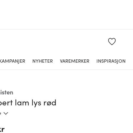
KAMPANJER
NYHETER
VAREMERKER
INSPIRASJON
isten
ert lam lys rød
e
kr