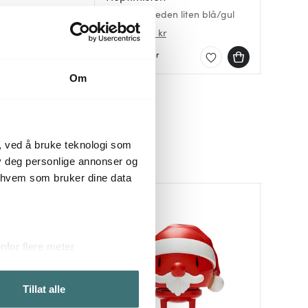
um lavender
Roligan Sweden liten blå/gul
Bumble l
Bumble r
179 kr
549 kr
179 kr
r
289 kr
Få på lager
På lag
På lag
Om
, ved å bruke teknologi som
lby deg personlige annonser og
r hvem som bruker dine data
for flere meter
ykk)
elge hvordan de skal brukes.
Tillat alle
sler.