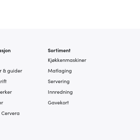
asjon
Sortiment
Kjøkkenmaskiner
er & guider
Matlaging
ift
Servering
erker
Innredning
er
Gavekort
s Cervera