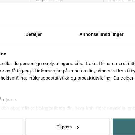
ble M hvit
Bubmle fotball liten hvit
Bubmel medi
179 kr
179 kr
289 kr
299 k
På lager
På lager
Detaljer
Annonseinnstillinger
ine
Mer fra samme serie
ndler de personlige opplysningene dine, f.eks. IP-nummeret ditt
re og få tilgang til informasjon på enheten din, sånn at vi kan ti
holdsmåling, målgruppestatistikk og produktutvikling. Du velge
38%
45%
å gjerne:
den geografiske beliggenheten din, som kan være nøyaktig innen
ved å aktivt skanne den for bestemte karakteristikker (fingeravtr
om hvordan dine personlige data behandles og hvordan du kan v
Tilpass
 trekke tilbake ditt samtykke fra erklæringen om informasjonskap