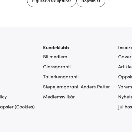
Figurer & Skulpturer
Hoptimist
Kundeklubb
Inspir
Bli medlem
Gaver
Glassgaranti
Artikl
Tallerkengaranti
Oppskr
Støpejerngaranti Anders Petter
Varem
icy
Medlemsvilkår
Nyhet
apsler (Cookies)
Jul ho