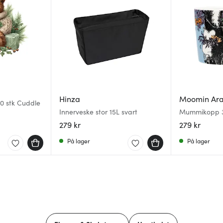
Hinza
Moomin Ar
20 stk Cuddle
Innerveske stor 15L svart
Mummikopp 30
alltid 80 år
279 kr
279 kr
På lager
På lager