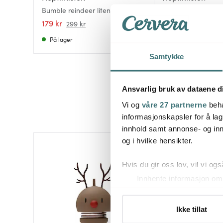
Bumble reindeer liten latte
Hoptimist Rein Bum
179 kr
359 kr
299 kr
På lager
På lager
Samtykke
Ansvarlig bruk av dataene d
Vi og
våre 27 partnerne
beha
informasjonskapsler for å lag
innhold samt annonse- og inn
og i hvilke hensikter.
40%
Hvis du gir oss lov, vil vi ogs
Innhente informasjon om 
Identifisere enheten din 
Under
mer info
kan du lese 
Ikke tillat
Du kan hele tiden endre eller