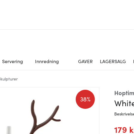
Servering
Innredning
GAVER
LAGERSALG
Skulpturer
Hoptim
38%
Whit
Beskrivels
179 k