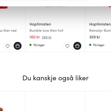
 for å gi innhold og annonser et personlig preg, for å levere sos
deler dessuten informasjon om hvordan du bruker nettstedet vårt,
og analysearbeid, som kan kombinere den med annen informasjon d
Hoptimisten
Hoptimisten
 inn gjennom din bruk av tjenestene deres.
 liten rød
Bumble love liten hvit
Reinsdyr Bum
160 kr
359 kr
289 kr
På lager
På lager
Du kanskje også liker