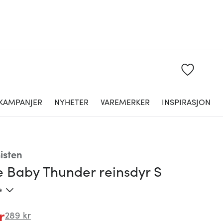
KAMPANJER
NYHETER
VAREMERKER
INSPIRASJON
isten
e Baby Thunder reinsdyr S
e
r
289 kr