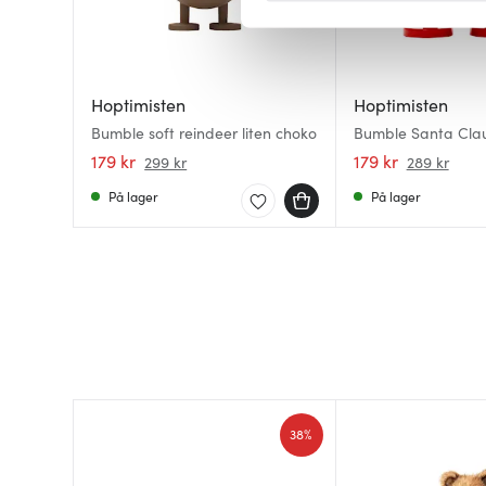
Vi bruker informasjonskapsler
analysere trafikken vår. Vi 
sosiale medier, annonsering 
Hoptimisten
Hoptimisten
dem, eller som de har samlet
Bumble soft reindeer liten choko
Bumble Santa Claus
179 kr
179 kr
299 kr
289 kr
På lager
På lager
38%