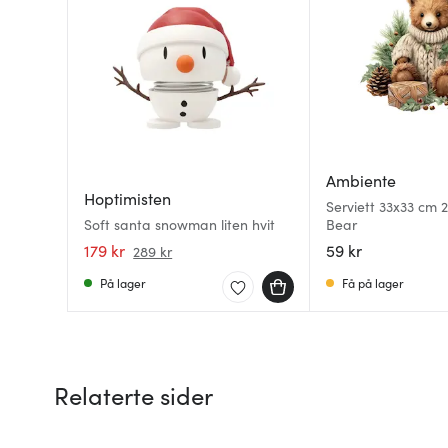
Ambiente
Hoptimisten
Serviett 33x33 cm 
Soft santa snowman liten hvit
Bear
179 kr
59 kr
289 kr
På lager
Få på lager
Relaterte sider