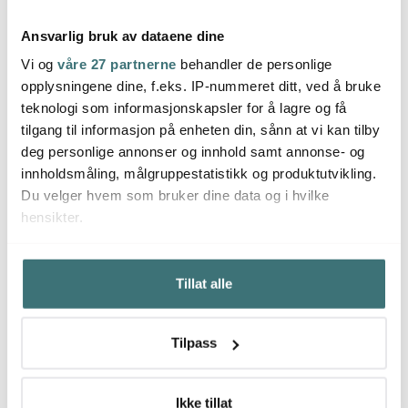
Ansvarlig bruk av dataene dine
Vi og
våre 27 partnerne
behandler de personlige
opplysningene dine, f.eks. IP-nummeret ditt, ved å bruke
Hoptimisten
Hoptimisten
Hopt
teknologi som informasjonskapsler for å lagre og få
Hoptimist Soft Lion S
Hoptimist Soft Leopard
Hoptim
Orange
S Yellow
Grey
tilgang til informasjon på enheten din, sånn at vi kan tilby
179 kr
179 kr
179 k
289 kr
289 kr
deg personlige annonser og innhold samt annonse- og
Få på lager
Få på lager
Få p
innholdsmåling, målgruppestatistikk og produktutvikling.
Du velger hvem som bruker dine data og i hvilke
hensikter.
Hvis du gir oss lov, vil vi også gjerne:
Tillat alle
Innhente informasjon om den geografiske
Du kanskje også liker
beliggenheten din, som kan være nøyaktig innenfor
flere meter
Tilpass
Identifisere enheten din ved å aktivt skanne den for
35%
40%
bestemte karakteristikker (fingeravtrykk)
Under
mer info
kan du lese om hvordan dine personlige
Ikke tillat