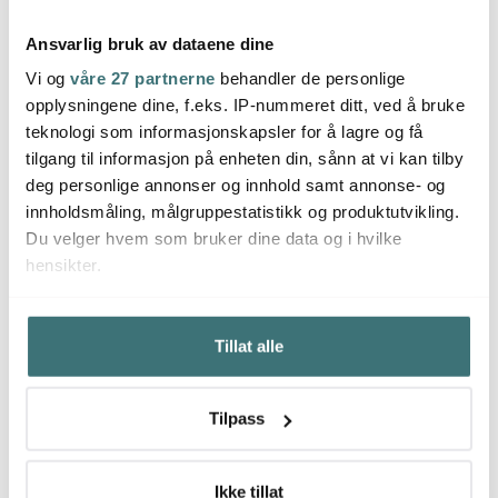
Ansvarlig bruk av dataene dine
Vi og
våre 27 partnerne
behandler de personlige
Eva S
opplysningene dine, f.eks. IP-nummeret ditt, ved å bruke
Eva Solo
Eva Solo
Green
teknologi som informasjonskapsler for å lagre og få
Green tools kjøkkenvekt
Green tools visp
1L
tilgang til informasjon på enheten din, sånn at vi kan tilby
549 kr
299 kr
229 k
deg personlige annonser og innhold samt annonse- og
På lager
På lager
På l
innholdsmåling, målgruppestatistikk og produktutvikling.
Du velger hvem som bruker dine data og i hvilke
hensikter.
Hvis du gir oss lov, vil vi også gjerne:
Tillat alle
Innhente informasjon om den geografiske
Du kanskje også liker
beliggenheten din, som kan være nøyaktig innenfor
flere meter
Tilpass
Identifisere enheten din ved å aktivt skanne den for
35%
35%
bestemte karakteristikker (fingeravtrykk)
Under
mer info
kan du lese om hvordan dine personlige
Ikke tillat