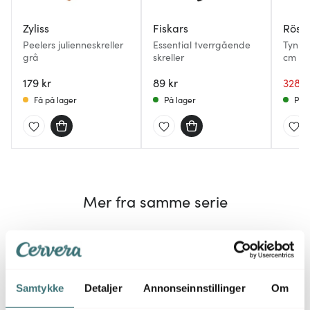
Zyliss
Fiskars
Rösle
Peelers julienneskreller
Essential tverrgående
Tynnsk
grå
skreller
cm st
179 kr
89 kr
328 k
Få på lager
På lager
På l
Mer fra samme serie
Samtykke
Detaljer
Annonseinnstillinger
Om