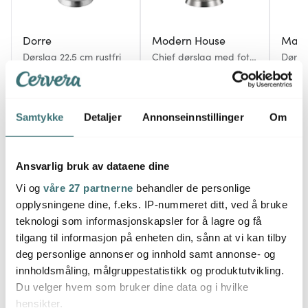
Dorre
Modern House
Mast
Dørslag 22,5 cm rustfri
Chief dørslag med fot
Dørsla
22,5 cm børstet
stål
209 kr
399 kr
269 k
På lager
På lager
På l
Samtykke
Detaljer
Annonseinnstillinger
Om
Ansvarlig bruk av dataene dine
Vi og
våre 27 partnerne
behandler de personlige
Du kanskje også liker
opplysningene dine, f.eks. IP-nummeret ditt, ved å bruke
teknologi som informasjonskapsler for å lagre og få
tilgang til informasjon på enheten din, sånn at vi kan tilby
deg personlige annonser og innhold samt annonse- og
innholdsmåling, målgruppestatistikk og produktutvikling.
Du velger hvem som bruker dine data og i hvilke
hensikter.