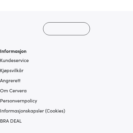
med annen informasjon du har gjort tilgjengelig for dem,
eller som de har samlet inn gjennom din bruk av
tjenestene deres.
Informasjon
Kundeservice
Kjøpsvilkår
Angrerett
Om Cervera
Personvernpolicy
Informasjonskapsler (Cookies)
BRA DEAL