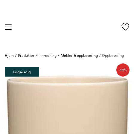
Hjem
/
Produkter
/
Innredning
/
Møbler & oppbevaring
/
Oppbevaring
40%
Lagersalg