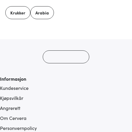
vårt, med partnerne våre innen sosiale medier,
annonsering og analysearbeid, som kan kombinere den
Krukker
Arabia
med annen informasjon du har gjort tilgjengelig for dem,
eller som de har samlet inn gjennom din bruk av
tjenestene deres.
Informasjon
Kundeservice
Kjøpsvilkår
Angrerett
Om Cervera
Personvernpolicy