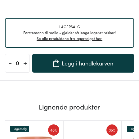
LAGERSALG
Førstemann til mølla - gjelder så lenge lageret rekker!
Se alle produktene fra lagersalget her.
-
+
Legg i handlekurven
Lignende produkter
Lagersalg
Lagers
40%
35%