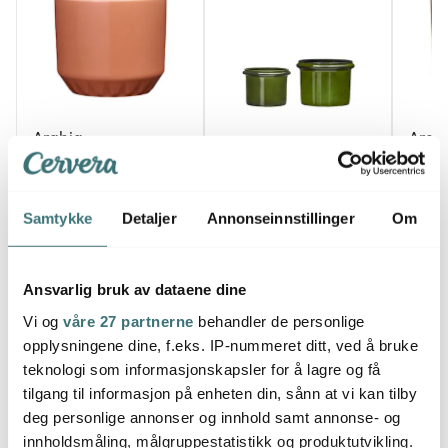
Arabia
Arab
House Doctor
Ilona krukke 10X12 cm
Ilona
terrakotta
Hoop blomsterpotte 2
sand
stk grønn
189 kr
423 kr
189 k
315 kr
650 kr
Samtykke
Detaljer
Annonseinnstillinger
Om
Få på lager
Få på lager
På l
Ansvarlig bruk av dataene dine
Vi og
våre 27 partnerne
behandler de personlige
opplysningene dine, f.eks. IP-nummeret ditt, ved å bruke
teknologi som informasjonskapsler for å lagre og få
Du kanskje også liker
tilgang til informasjon på enheten din, sånn at vi kan tilby
deg personlige annonser og innhold samt annonse- og
innholdsmåling, målgruppestatistikk og produktutvikling.