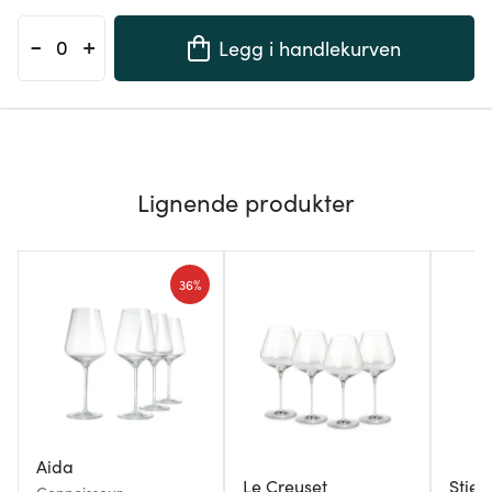
-
+
Legg i handlekurven
Lignende produkter
36%
Aida
Le Creuset
Stier