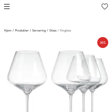
Hjem
/
Produkter
/
Servering
/
Glass
/
Vinglass
36%