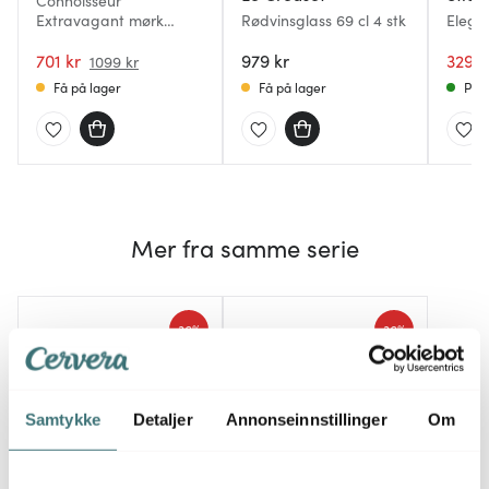
Connoisseur
Extravagant mørk
Rødvinsglass 69 cl 4 stk
Elega
rødvinsglass 64,5 cl 4
63 cl 
stk
701 kr
979 kr
329 k
1099 kr
Få på lager
Få på lager
På l
Mer fra samme serie
36%
36%
Samtykke
Detaljer
Annonseinnstillinger
Om