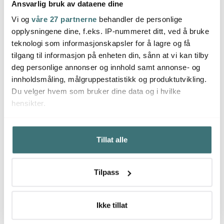
Ansvarlig bruk av dataene dine
Aida
Aida
Vi og
våre 27 partnerne
behandler de personlige
Connoisseur
Connoisseur
Extravagant
Extravagant mørk
opplysningene dine, f.eks. IP-nummeret ditt, ved å bruke
hvitvinsglass 40,5 cl 4
rødvinsglass 64,5 cl 4
teknologi som informasjonskapsler for å lagre og få
stk
701 kr
stk
701 kr
1099 kr
1099 kr
tilgang til informasjon på enheten din, sånn at vi kan tilby
På lager
Få på lager
deg personlige annonser og innhold samt annonse- og
innholdsmåling, målgruppestatistikk og produktutvikling.
Du velger hvem som bruker dine data og i hvilke
hensikter.
Hvis du gir oss lov, vil vi også gjerne:
Du kanskje også liker
Tillat alle
Innhente informasjon om den geografiske
beliggenheten din, som kan være nøyaktig innenfor
flere meter
36%
Tilpass
Identifisere enheten din ved å aktivt skanne den for
bestemte karakteristikker (fingeravtrykk)
Under
mer info
kan du lese om hvordan dine personlige
Ikke tillat
data behandles og hvordan du kan velge hvordan de skal