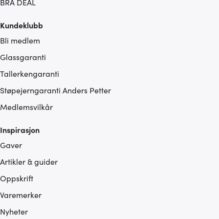
BRA DEAL
annonsering og analysearbeid, som kan kombinere den
med annen informasjon du har gjort tilgjengelig for dem,
Kundeklubb
eller som de har samlet inn gjennom din bruk av
tjenestene deres.
Bli medlem
Glassgaranti
Tallerkengaranti
Støpejerngaranti Anders Petter
Medlemsvilkår
Inspirasjon
Gaver
Artikler & guider
Oppskrift
Varemerker
Nyheter