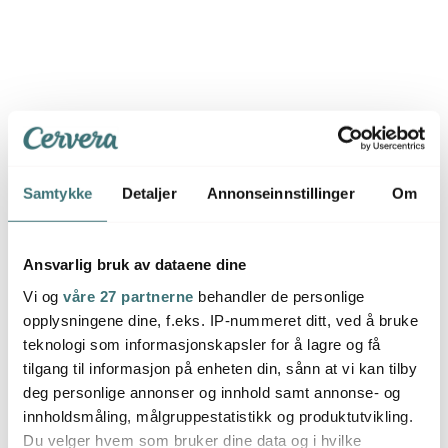
Produktet ble ikke funnet.
Dobbeltsjekk at du ikke har skrevet feil, ellers må du
kanskje utvide søket.
Samtykke
Detaljer
Annonseinnstillinger
Om
Ansvarlig bruk av dataene dine
Vi og
våre 27 partnerne
behandler de personlige
opplysningene dine, f.eks. IP-nummeret ditt, ved å bruke
teknologi som informasjonskapsler for å lagre og få
tilgang til informasjon på enheten din, sånn at vi kan tilby
deg personlige annonser og innhold samt annonse- og
innholdsmåling, målgruppestatistikk og produktutvikling.
Du velger hvem som bruker dine data og i hvilke