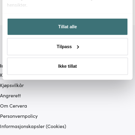
hensikter.
Hvis du gir oss lov, vil vi også gjerne:
Tillat alle
Innhente informasjon om den geografiske
beliggenheten din, som kan være nøyaktig innenfor
flere meter
Tilpass
Identifisere enheten din ved å aktivt skanne den for
bestemte karakteristikker (fingeravtrykk)
Informasjon
Under
mer info
kan du lese om hvordan dine personlige
Ikke tillat
data behandles og hvordan du kan velge hvordan de skal
Kundeservice
brukes. Du kan hele tiden endre eller trekke tilbake ditt
Kjøpsvilkår
samtykke fra erklæringen om informasjonskapsler.
Angrerett
Vi bruker informasjonskapsler for å gi innhold og
Om Cervera
annonser et personlig preg, for å levere sosiale
Personvernpolicy
mediefunksjoner og for å analysere trafikken vår. Vi deler
dessuten informasjon om hvordan du bruker nettstedet
Informasjonskapsler (Cookies)
vårt, med partnerne våre innen sosiale medier,