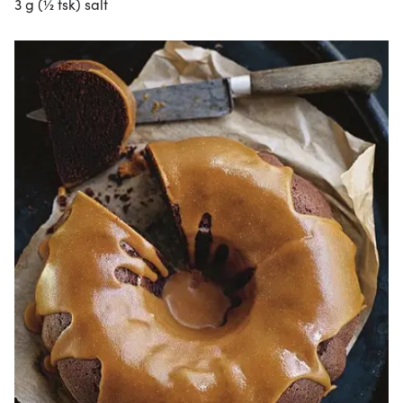
3 g (½ tsk) salt