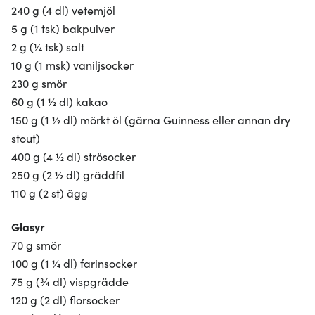
240 g (4 dl) vetemjöl
5 g (1 tsk) bakpulver
2 g (¼ tsk) salt
10 g (1 msk) vaniljsocker
230 g smör
60 g (1 ½ dl) kakao
150 g (1 ½ dl) mörkt öl (gärna Guinness eller annan dry
stout)
400 g (4 ½ dl) strösocker
250 g (2 ½ dl) gräddfil
110 g (2 st) ägg
Glasyr
70 g smör
100 g (1 ¼ dl) farinsocker
75 g (¾ dl) vispgrädde
120 g (2 dl) florsocker