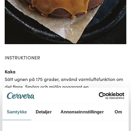
INSTRUKTIONER
Kaka
Sätt ugnen på 175 grader, använd varmluftsfunktion om
det finns. Smöra och mjöla noggrant en
rund sockerkaksform som är ca 23 cm i diameter och 10
cm djup.
Samtykke
Detaljer
Annonseinnstillinger
Om
Blanda de torra ingredienserna, mjöl, bakpulver, salt och
vaniljsocker, i en bunke.