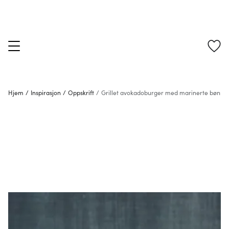
Hjem
/
Inspirasjon
/
Oppskrift
/
Grillet avokadoburger med marinerte bønner,