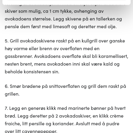
forsiktig ut avokadokjøttet med en skje. Skjær ut så store
brukes. Du kan hele tiden endre eller trekke tilbake ditt
skiver som mulig, ca 1 cm tykke, avhenging av
samtykke fra erklæringen om informasjonskapsler.
avokadoens størrelse. Legg skivene på en tallerken og
pensle dem først med limesaft og deretter med olje.
Vi bruker informasjonskapsler for å gi innhold og
annonser et personlig preg, for å levere sosiale
5. Grill avokadoskivene raskt på en kullgrill over ganske
mediefunksjoner og for å analysere trafikken vår. Vi deler
dessuten informasjon om hvordan du bruker nettstedet
høy varme eller brenn av overflaten med en
vårt, med partnerne våre innen sosiale medier,
gassbrenner. Avokadoens overflate skal bli karamellisert,
annonsering og analysearbeid, som kan kombinere den
nesten brent, mens avokadoen inni skal være kald og
med annen informasjon du har gjort tilgjengelig for dem,
beholde konsistensen sin.
eller som de har samlet inn gjennom din bruk av
tjenestene deres.
6. Smør brødene på snittoverflaten og grill dem raskt på
grillen.
7. Legg en generøs klikk med marinerte bønner på hvert
brød. Legg deretter på 2 avokadoskiver, en klikk crème
fraiche, litt persille og koriander. Avslutt med å pudre
over litt cayennepepper.