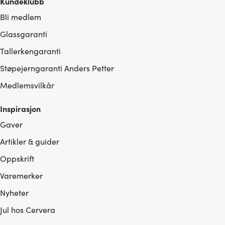
Kundeklubb
Bli medlem
Glassgaranti
Tallerkengaranti
Støpejerngaranti Anders Petter
Medlemsvilkår
Inspirasjon
Gaver
Artikler & guider
Oppskrift
Varemerker
Nyheter
Jul hos Cervera