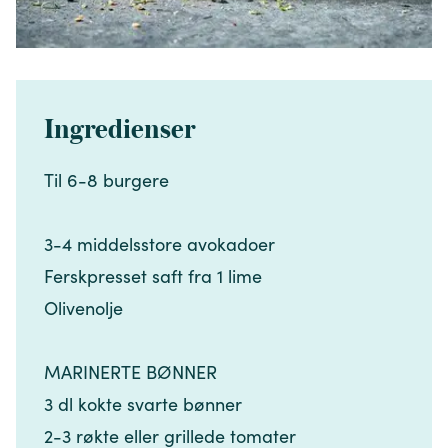
Ingredienser
Til 6-8 burgere​​​​‌ ‍ ​‍​‍‌‍ ‌ ​‍‌‍‍‌‌‍‌ ‌‍‍‌‌‍ ‍​‍​‍​ ‍‍​‍​‍‌ ​ ‌‍​‌‌‍ ‍‌‍‍‌‌ ‌​‌ ‍‌​‍ ‍‌‍‍‌‌‍ ​‍​‍​‍ ​​‍​‍‌‍‍​‌ ​‍‌‍‌‌‌‍‌‍​‍​‍​ ‍‍​‍​‍‌‍‍​‌ ‌​‌ ‌​‌ ​​‌ ​ ​ ‍‍​‍ ​‍ ‌‍​ ‌‍ ‌‌ ​ ​‍ ‍‌‍​ ‌‍‌‌‌ ​‍‌ ‌‍‌‍‌‌‌ ​‍‌‍​‌​‍ ‍‌ ​ ‌‍‌‌​‍ ‌ ​​‌ ​‍‌‍ ‌‍‌​‌ ‌‌‌‍​ ‌ ‌​‌‍‍‌‌‍ ‌‍ ‍​‍ ‌‍‍‌‌‍ ‍‌ ‌​‌‍‌‌‌‍ ‍‌ ‌​​‍ ‌‍‌‌‌‍‌​‌‍‍‌‌ ‌​​‍ ‌‍ ‌‌‍ ‌‍‌​‌‍‌‌​ ‌‌ ​​‌ ​‍‌‍‌‌‌ ​ ‌‍‌‌‌‍ ‍‌ ‌​‌‍​‌‌ ‌​‌‍‍‌‌‍ ‌‍ ‍​ ‍ ‌‍‍‌‌‍‌​​ ‌‌‍‍‌​ ​‌​ ‍​‌‍ ‍​‍ ‍‌‍‌​​ ‍‌​ ‌‌‌‍​‌‌‍​‌‌‍‌‌​ ​​​ ‍​​‍ ‌​ ‌ ‌‍‌‌‌‍​‌​ ‍​​‍ ‌​ ‌​‌‍‌​​ ​​​ ‌‍​‍ ‌​ ‍​​ ‌​​ ​ ​ ‌‌​‍ ‌​ ‌‌​ ‌​​ ‌‌‌‍‌​‌‍‌​​ ‌‍​ ‍‌‌‍‌‍‌‍​ ‌‍​‌‌‍​‌‌‍‌​​‍ ‍‌‍ ‍‌‍ ​ ‍ ‌ ‌​‌ ‍‌‌ ​​‌‍‌‌​ ‌‌ ​​‌‍​‌‌‍‌ ‌‍‌‌​ ‍ ‌ ​​‌‍​‌‌ ‌​‌‍‍​​ ‌‌‍​‍‌‍ ​‌‍ ‌‍​ ‌‍‍ ‌ ​ ​‍‌‌​ ‌‌‌​​‍‌‌ ‌‍‍ ‌‍‌‌‌ ‍‌​‍‌‌​ ​ ‌​‌​​‍‌‌​ ​ ‌​‌​​‍‌‌​ ​‍​ ​‍​ ​ ​ ​​​ ‍‌​ ‍‌‌‍​ ‌‍‌‍​ ​​‌‍​‌​ ‍‌‌‍‌‍​ ​‌‌‍​‌​‍‌‌​ ​‍​ ​‍​‍‌‌​ ‌‌‌​‌​​‍ ‍‌‍​ ‌‍ ‌‍ ​‌ ‌‌‌‍ ‌‌‍ ‍‌ ​ ​‍‌‌​ ‌‌‌​​‍‌‌ ‌‍‍ ‌‍‌‌‌ ‍‌​‍‌‌​ ​ ‌​‌​​‍‌‌​ ​ ‌​‌​​‍‌‌​ ​‍​ ​‍​ ​‌‌‍‌​​ ​‍​ ​‌​ ​‌​ ‌‌‌‍​‌‌‍‌‍​ ‍​‌‍​‌‌‍‌​‌‍​ ​‍‌‌​ ​‍​ ​‍​‍‌‌​ ‌‌‌​‌​​‍ ‍‌‍‍‌‌ ‌​‌‍‌‌‌‍ ‌‌ ​ ​‍‌‌​ ‌‌‌​​‍​ ​​​‍‌‌​ ‌‌‌​‌​​ ‌‍​‍‌‍​‌‌ ​ ‌‍‌‌‌‌‌‌‌ ​‍‌‍ ​​ ‌‌‍‍​‌ ‌​‌ ‌​‌ ​​‌ ​ ​‍‌‌​ ​ ‌​​‌​‍‌‌​ ​‍‌​‌‍​‍‌‌​ ​‍‌​‌‍‌‍​ ‌‍ ‌‌ ​ ​‍ ‍‌‍​ ‌‍‌‌‌ ​‍‌ ‌‍‌‍‌‌‌ ​‍‌‍​‌​‍ ‍‌ ​ ‌‍‌‌​‍‌‍‌‍‍‌‌‍‌​​ ‌‌‍‍‌​ ​‌​ ‍​‌‍ ‍​‍ ‍‌‍‌​​ ‍‌​ ‌‌‌‍​‌‌‍​‌‌‍‌‌​ ​​​ ‍​​‍ ‌​ ‌ ‌‍‌‌‌‍​‌​ ‍​​‍ ‌​ ‌​‌‍‌​​ ​​​ ‌‍​‍ ‌​ ‍​​ ‌​​ ​ ​ ‌‌​‍ ‌​ ‌‌​ ‌​​ ‌‌‌‍‌​‌‍‌​​ ‌‍​ ‍‌‌‍‌‍‌‍​ ‌‍​‌‌‍​‌‌‍‌​​‍ ‍‌‍ ‍‌‍ ​‍‌‍‌ ‌​‌ ‍‌‌ ​​‌‍‌‌​ ‌‌ ​​‌‍​‌‌‍‌ ‌‍‌‌​‍‌‍‌ ​​‌‍​‌‌ ‌​‌‍‍​​ ‌‌‍​‍‌‍ ​‌‍ ‌‍​ ‌‍‍ ‌ ​ ​‍‌‌​ ‌‌‌​​‍‌‌ ‌‍‍ ‌‍‌‌‌ ‍‌​‍‌‌​ ​ ‌​‌​​‍‌‌​ ​ ‌​‌​​‍‌‌​ ​‍​ ​‍​ ​ ​ ​​​ ‍‌​ ‍‌‌‍​ ‌‍‌‍​ ​​‌‍​‌​ ‍‌‌‍‌‍​ ​‌‌‍​‌​‍‌‌​ ​‍​ ​‍​‍‌‌​ ‌‌‌​‌​​‍ ‍‌‍​ ‌‍ ‌‍ ​‌ ‌‌‌‍ ‌‌‍ ‍‌ ​ ​‍‌‌​ ‌‌‌​​‍‌‌ ‌‍‍ ‌‍‌‌‌ ‍‌​‍‌‌​ ​ ‌​‌​​‍‌‌​ ​ ‌​‌​​‍‌‌​ ​‍​ ​‍​ ​‌‌‍‌​​ ​‍​ ​‌​ ​‌​ ‌‌‌‍​‌‌‍‌‍​ ‍​‌‍​‌‌‍‌​‌‍​ ​‍‌‌​ ​‍​ ​‍​‍‌‌​ ‌‌‌​‌​​‍ ‍‌‍‍‌‌ ‌​‌‍‌‌‌‍ ‌‌ ​ ​‍‌‌​ ‌‌‌​​‍​ ​​​‍‌‌​ ‌‌‌​‌​​‍‌‍‌ ‌ ‌‍ ‌ ​‍‌‍‍ ‌ ​ ‌ ​​‌‍​‌‌‍​ ‌‍‌‌​ ‌‌ ​​‌ ​‍‌‍ ‌‍‌​‌ ‌‌‌‍​ ‌ ‌​‌‍‍‌‌‍ ‌‍ ‍​‍‌‍‌ ​​‌‍‌‌‌ ​‍‌ ​ ‌ ​​‌‍‌‌‌‍​ ‌ ‌​‌‍‍‌‌ ‌‍‌‍‌‌​ ‌‌ ​​‌ ‌‌‌‍​‍‌‍ ​‌‍‍‌‌ ​ ‌‍‍​‌‍‌‌‌‍‌​​‍​‍‌ ‌
3-4 middelsstore avokadoer​​​​‌ ‍ ​‍​‍‌‍ ‌ ​‍‌‍‍‌‌‍‌ ‌‍‍‌‌‍ ‍​‍​‍​ ‍‍​‍​‍‌ ​ ‌‍​‌‌‍ ‍‌‍‍‌‌ ‌​‌ ‍‌​‍ ‍‌‍‍‌‌‍ ​‍​‍​‍ ​​‍​‍‌‍‍​‌ ​‍‌‍‌‌‌‍‌‍​‍​‍​ ‍‍​‍​‍‌‍‍​‌ ‌​‌ ‌​‌ ​​‌ ​ ​ ‍‍​‍ ​‍ ‌‍​ ‌‍ ‌‌ ​ ​‍ ‍‌‍​ ‌‍‌‌‌ ​‍‌ ‌‍‌‍‌‌‌ ​‍‌‍​‌​‍ ‍‌ ​ ‌‍‌‌​‍ ‌ ​​‌ ​‍‌‍ ‌‍‌​‌ ‌‌‌‍​ ‌ ‌​‌‍‍‌‌‍ ‌‍ ‍​‍ ‌‍‍‌‌‍ ‍‌ ‌​‌‍‌‌‌‍ ‍‌ ‌​​‍ ‌‍‌‌‌‍‌​‌‍‍‌‌ ‌​​‍ ‌‍ ‌‌‍ ‌‍‌​‌‍‌‌​ ‌‌ ​​‌ ​‍‌‍‌‌‌ ​ ‌‍‌‌‌‍ ‍‌ ‌​‌‍​‌‌ ‌​‌‍‍‌‌‍ ‌‍ ‍​ ‍ ‌‍‍‌‌‍‌​​ ‌‌‍‍‌​ ​‌​ ‍​‌‍ ‍​‍ ‍‌‍‌​​ ‍‌​ ‌‌‌‍​‌‌‍​‌‌‍‌‌​ ​​​ ‍​​‍ ‌​ ‌ ‌‍‌‌‌‍​‌​ ‍​​‍ ‌​ ‌​‌‍‌​​ ​​​ ‌‍​‍ ‌​ ‍​​ ‌​​ ​ ​ ‌‌​‍ ‌​ ‌‌​ ‌​​ ‌‌‌‍‌​‌‍‌​​ ‌‍​ ‍‌‌‍‌‍‌‍​ ‌‍​‌‌‍​‌‌‍‌​​‍ ‍‌‍ ‍‌‍ ​ ‍ ‌ ‌​‌ ‍‌‌ ​​‌‍‌‌​ ‌‌ ​​‌‍​‌‌‍‌ ‌‍‌‌​ ‍ ‌ ​​‌‍​‌‌ ‌​‌‍‍​​ ‌‌‍​‍‌‍ ​‌‍ ‌‍​ ‌‍‍ ‌ ​ ​‍‌‌​ ‌‌‌​​‍‌‌ ‌‍‍ ‌‍‌‌‌ ‍‌​‍‌‌​ ​ ‌​‌​​‍‌‌​ ​ ‌​‌​​‍‌‌​ ​‍​ ​‍​ ​ ​ ​​​ ‍‌​ ‍‌‌‍​ ‌‍‌‍​ ​​‌‍​‌​ ‍‌‌‍‌‍​ ​‌‌‍​‌​‍‌‌​ ​‍​ ​‍​‍‌‌​ ‌‌‌​‌​​‍ ‍‌‍​ ‌‍ ‌‍ ​‌ ‌‌‌‍ ‌‌‍ ‍‌ ​ ​‍‌‌​ ‌‌‌​​‍‌‌ ‌‍‍ ‌‍‌‌‌ ‍‌​‍‌‌​ ​ ‌​‌​​‍‌‌​ ​ ‌​‌​​‍‌‌​ ​‍​ ​‍​ ​‌‌‍‌​​ ​‍​ ​‌​ ​‌​ ‌‌‌‍​‌‌‍‌‍​ ‍​‌‍​‌‌‍‌​‌‍​ ​‍‌‌​ ​‍​ ​‍​‍‌‌​ ‌‌‌​‌​​‍ ‍‌‍‍‌‌ ‌​‌‍‌‌‌‍ ‌‌ ​ ​‍‌‌​ ‌‌‌​​‍​ ​‍​‍‌‌​ ‌‌‌​‌​​ ‌‍​‍‌‍​‌‌ ​ ‌‍‌‌‌‌‌‌‌ ​‍‌‍ ​​ ‌‌‍‍​‌ ‌​‌ ‌​‌ ​​‌ ​ ​‍‌‌​ ​ ‌​​‌​‍‌‌​ ​‍‌​‌‍​‍‌‌​ ​‍‌​‌‍‌‍​ ‌‍ ‌‌ ​ ​‍ ‍‌‍​ ‌‍‌‌‌ ​‍‌ ‌‍‌‍‌‌‌ ​‍‌‍​‌​‍ ‍‌ ​ ‌‍‌‌​‍‌‍‌‍‍‌‌‍‌​​ ‌‌‍‍‌​ ​‌​ ‍​‌‍ ‍​‍ ‍‌‍‌​​ ‍‌​ ‌‌‌‍​‌‌‍​‌‌‍‌‌​ ​​​ ‍​​‍ ‌​ ‌ ‌‍‌‌‌‍​‌​ ‍​​‍ ‌​ ‌​‌‍‌​​ ​​​ ‌‍​‍ ‌​ ‍​​ ‌​​ ​ ​ ‌‌​‍ ‌​ ‌‌​ ‌​​ ‌‌‌‍‌​‌‍‌​​ ‌‍​ ‍‌‌‍‌‍‌‍​ ‌‍​‌‌‍​‌‌‍‌​​‍ ‍‌‍ ‍‌‍ ​‍‌‍‌ ‌​‌ ‍‌‌ ​​‌‍‌‌​ ‌‌ ​​‌‍​‌‌‍‌ ‌‍‌‌​‍‌‍‌ ​​‌‍​‌‌ ‌​‌‍‍​​ ‌‌‍​‍‌‍ ​‌‍ ‌‍​ ‌‍‍ ‌ ​ ​‍‌‌​ ‌‌‌​​‍‌‌ ‌‍‍ ‌‍‌‌‌ ‍‌​‍‌‌​ ​ ‌​‌​​‍‌‌​ ​ ‌​‌​​‍‌‌​ ​‍​ ​‍​ ​ ​ ​​​ ‍‌​ ‍‌‌‍​ ‌‍‌‍​ ​​‌‍​‌​ ‍‌‌‍‌‍​ ​‌‌‍​‌​‍‌‌​ ​‍​ ​‍​‍‌‌​ ‌‌‌​‌​​‍ ‍‌‍​ ‌‍ ‌‍ ​‌ ‌‌‌‍ ‌‌‍ ‍‌ ​ ​‍‌‌​ ‌‌‌​​‍‌‌ ‌‍‍ ‌‍‌‌‌ ‍‌​‍‌‌​ ​ ‌​‌​​‍‌‌​ ​ ‌​‌​​‍‌‌​ ​‍​ ​‍​ ​‌‌‍‌​​ ​‍​ ​‌​ ​‌​ ‌‌‌‍​‌‌‍‌‍​ ‍​‌‍​‌‌‍‌​‌‍​ ​‍‌‌​ ​‍​ ​‍​‍‌‌​ ‌‌‌​‌​​‍ ‍‌‍‍‌‌ ‌​‌‍‌‌‌‍ ‌‌ ​ ​‍‌‌​ ‌‌‌​​‍​ ​‍​‍‌‌​ ‌‌‌​‌​​‍‌‍‌ ‌ ‌‍ ‌ ​‍‌‍‍ ‌ ​ ‌ ​​‌‍​‌‌‍​ ‌‍‌‌​ ‌‌ ​​‌ ​‍‌‍ ‌‍‌​‌ ‌‌‌‍​ ‌ ‌​‌‍‍‌‌‍ ‌‍ ‍​‍‌‍‌ ​​‌‍‌‌‌ ​‍‌ ​ ‌ ​​‌‍‌‌‌‍​ ‌ ‌​‌‍‍‌‌ ‌‍‌‍‌‌​ ‌‌ ​​‌ ‌‌‌‍​‍‌‍ ​‌‍‍‌‌ ​ ‌‍‍​‌‍‌‌‌‍‌​​‍​‍‌ ‌
Ferskpresset saft fra 1 lime​​​​‌ ‍ ​‍​‍‌‍ ‌ ​‍‌‍‍‌‌‍‌ ‌‍‍‌‌‍ ‍​‍​‍​ ‍‍​‍​‍‌ ​ ‌‍​‌‌‍ ‍‌‍‍‌‌ ‌​‌ ‍‌​‍ ‍‌‍‍‌‌‍ ​‍​‍​‍ ​​‍​‍‌‍‍​‌ ​‍‌‍‌‌‌‍‌‍​‍​‍​ ‍‍​‍​‍‌‍‍​‌ ‌​‌ ‌​‌ ​​‌ ​ ​ ‍‍​‍ ​‍ ‌‍​ ‌‍ ‌‌ ​ ​‍ ‍‌‍​ ‌‍‌‌‌ ​‍‌ ‌‍‌‍‌‌‌ ​‍‌‍​‌​‍ ‍‌ ​ ‌‍‌‌​‍ ‌ ​​‌ ​‍‌‍ ‌‍‌​‌ ‌‌‌‍​ ‌ ‌​‌‍‍‌‌‍ ‌‍ ‍​‍ ‌‍‍‌‌‍ ‍‌ ‌​‌‍‌‌‌‍ ‍‌ ‌​​‍ ‌‍‌‌‌‍‌​‌‍‍‌‌ ‌​​‍ ‌‍ ‌‌‍ ‌‍‌​‌‍‌‌​ ‌‌ ​​‌ ​‍‌‍‌‌‌ ​ ‌‍‌‌‌‍ ‍‌ ‌​‌‍​‌‌ ‌​‌‍‍‌‌‍ ‌‍ ‍​ ‍ ‌‍‍‌‌‍‌​​ ‌‌‍‍‌​ ​‌​ ‍​‌‍ ‍​‍ ‍‌‍‌​​ ‍‌​ ‌‌‌‍​‌‌‍​‌‌‍‌‌​ ​​​ ‍​​‍ ‌​ ‌ ‌‍‌‌‌‍​‌​ ‍​​‍ ‌​ ‌​‌‍‌​​ ​​​ ‌‍​‍ ‌​ ‍​​ ‌​​ ​ ​ ‌‌​‍ ‌​ ‌‌​ ‌​​ ‌‌‌‍‌​‌‍‌​​ ‌‍​ ‍‌‌‍‌‍‌‍​ ‌‍​‌‌‍​‌‌‍‌​​‍ ‍‌‍ ‍‌‍ ​ ‍ ‌ ‌​‌ ‍‌‌ ​​‌‍‌‌​ ‌‌ ​​‌‍​‌‌‍‌ ‌‍‌‌​ ‍ ‌ ​​‌‍​‌‌ ‌​‌‍‍​​ ‌‌‍​‍‌‍ ​‌‍ ‌‍​ ‌‍‍ ‌ ​ ​‍‌‌​ ‌‌‌​​‍‌‌ ‌‍‍ ‌‍‌‌‌ ‍‌​‍‌‌​ ​ ‌​‌​​‍‌‌​ ​ ‌​‌​​‍‌‌​ ​‍​ ​‍​ ​ ​ ​​​ ‍‌​ ‍‌‌‍​ ‌‍‌‍​ ​​‌‍​‌​ ‍‌‌‍‌‍​ ​‌‌‍​‌​‍‌‌​ ​‍​ ​‍​‍‌‌​ ‌‌‌​‌​​‍ ‍‌‍​ ‌‍ ‌‍ ​‌ ‌‌‌‍ ‌‌‍ ‍‌ ​ ​‍‌‌​ ‌‌‌​​‍‌‌ ‌‍‍ ‌‍‌‌‌ ‍‌​‍‌‌​ ​ ‌​‌​​‍‌‌​ ​ ‌​‌​​‍‌‌​ ​‍​ ​‍​ ​‌‌‍‌​​ ​‍​ ​‌​ ​‌​ ‌‌‌‍​‌‌‍‌‍​ ‍​‌‍​‌‌‍‌​‌‍​ ​‍‌‌​ ​‍​ ​‍​‍‌‌​ ‌‌‌​‌​​‍ ‍‌‍‍‌‌ ‌​‌‍‌‌‌‍ ‌‌ ​ ​‍‌‌​ ‌‌‌​​‍​ ​ ​‍‌‌​ ‌‌‌​‌​​ ‌‍​‍‌‍​‌‌ ​ ‌‍‌‌‌‌‌‌‌ ​‍‌‍ ​​ ‌‌‍‍​‌ ‌​‌ ‌​‌ ​​‌ ​ ​‍‌‌​ ​ ‌​​‌​‍‌‌​ ​‍‌​‌‍​‍‌‌​ ​‍‌​‌‍‌‍​ ‌‍ ‌‌ ​ ​‍ ‍‌‍​ ‌‍‌‌‌ ​‍‌ ‌‍‌‍‌‌‌ ​‍‌‍​‌​‍ ‍‌ ​ ‌‍‌‌​‍‌‍‌‍‍‌‌‍‌​​ ‌‌‍‍‌​ ​‌​ ‍​‌‍ ‍​‍ ‍‌‍‌​​ ‍‌​ ‌‌‌‍​‌‌‍​‌‌‍‌‌​ ​​​ ‍​​‍ ‌​ ‌ ‌‍‌‌‌‍​‌​ ‍​​‍ ‌​ ‌​‌‍‌​​ ​​​ ‌‍​‍ ‌​ ‍​​ ‌​​ ​ ​ ‌‌​‍ ‌​ ‌‌​ ‌​​ ‌‌‌‍‌​‌‍‌​​ ‌‍​ ‍‌‌‍‌‍‌‍​ ‌‍​‌‌‍​‌‌‍‌​​‍ ‍‌‍ ‍‌‍ ​‍‌‍‌ ‌​‌ ‍‌‌ ​​‌‍‌‌​ ‌‌ ​​‌‍​‌‌‍‌ ‌‍‌‌​‍‌‍‌ ​​‌‍​‌‌ ‌​‌‍‍​​ ‌‌‍​‍‌‍ ​‌‍ ‌‍​ ‌‍‍ ‌ ​ ​‍‌‌​ ‌‌‌​​‍‌‌ ‌‍‍ ‌‍‌‌‌ ‍‌​‍‌‌​ ​ ‌​‌​​‍‌‌​ ​ ‌​‌​​‍‌‌​ ​‍​ ​‍​ ​ ​ ​​​ ‍‌​ ‍‌‌‍​ ‌‍‌‍​ ​​‌‍​‌​ ‍‌‌‍‌‍​ ​‌‌‍​‌​‍‌‌​ ​‍​ ​‍​‍‌‌​ ‌‌‌​‌​​‍ ‍‌‍​ ‌‍ ‌‍ ​‌ ‌‌‌‍ ‌‌‍ ‍‌ ​ ​‍‌‌​ ‌‌‌​​‍‌‌ ‌‍‍ ‌‍‌‌‌ ‍‌​‍‌‌​ ​ ‌​‌​​‍‌‌​ ​ ‌​‌​​‍‌‌​ ​‍​ ​‍​ ​‌‌‍‌​​ ​‍​ ​‌​ ​‌​ ‌‌‌‍​‌‌‍‌‍​ ‍​‌‍​‌‌‍‌​‌‍​ ​‍‌‌​ ​‍​ ​‍​‍‌‌​ ‌‌‌​‌​​‍ ‍‌‍‍‌‌ ‌​‌‍‌‌‌‍ ‌‌ ​ ​‍‌‌​ ‌‌‌​​‍​ ​ ​‍‌‌​ ‌‌‌​‌​​‍‌‍‌ ‌ ‌‍ ‌ ​‍‌‍‍ ‌ ​ ‌ ​​‌‍​‌‌‍​ ‌‍‌‌​ ‌‌ ​​‌ ​‍‌‍ ‌‍‌​‌ ‌‌‌‍​ ‌ ‌​‌‍‍‌‌‍ ‌‍ ‍​‍‌‍‌ ​​‌‍‌‌‌ ​‍‌ ​ ‌ ​​‌‍‌‌‌‍​ ‌ ‌​‌‍‍‌‌ ‌‍‌‍‌‌​ ‌‌ ​​‌ ‌‌‌‍​‍‌‍ ​‌‍‍‌‌ ​ ‌‍‍​‌‍‌‌‌‍‌​​‍​‍‌ ‌
Olivenolje​​​​‌ ‍ ​‍​‍‌‍ ‌ ​‍‌‍‍‌‌‍‌ ‌‍‍‌‌‍ ‍​‍​‍​ ‍‍​‍​‍‌ ​ ‌‍​‌‌‍ ‍‌‍‍‌‌ ‌​‌ ‍‌​‍ ‍‌‍‍‌‌‍ ​‍​‍​‍ ​​‍​‍‌‍‍​‌ ​‍‌‍‌‌‌‍‌‍​‍​‍​ ‍‍​‍​‍‌‍‍​‌ ‌​‌ ‌​‌ ​​‌ ​ ​ ‍‍​‍ ​‍ ‌‍​ ‌‍ ‌‌ ​ ​‍ ‍‌‍​ ‌‍‌‌‌ ​‍‌ ‌‍‌‍‌‌‌ ​‍‌‍​‌​‍ ‍‌ ​ ‌‍‌‌​‍ ‌ ​​‌ ​‍‌‍ ‌‍‌​‌ ‌‌‌‍​ ‌ ‌​‌‍‍‌‌‍ ‌‍ ‍​‍ ‌‍‍‌‌‍ ‍‌ ‌​‌‍‌‌‌‍ ‍‌ ‌​​‍ ‌‍‌‌‌‍‌​‌‍‍‌‌ ‌​​‍ ‌‍ ‌‌‍ ‌‍‌​‌‍‌‌​ ‌‌ ​​‌ ​‍‌‍‌‌‌ ​ ‌‍‌‌‌‍ ‍‌ ‌​‌‍​‌‌ ‌​‌‍‍‌‌‍ ‌‍ ‍​ ‍ ‌‍‍‌‌‍‌​​ ‌‌‍‍‌​ ​‌​ ‍​‌‍ ‍​‍ ‍‌‍‌​​ ‍‌​ ‌‌‌‍​‌‌‍​‌‌‍‌‌​ ​​​ ‍​​‍ ‌​ ‌ ‌‍‌‌‌‍​‌​ ‍​​‍ ‌​ ‌​‌‍‌​​ ​​​ ‌‍​‍ ‌​ ‍​​ ‌​​ ​ ​ ‌‌​‍ ‌​ ‌‌​ ‌​​ ‌‌‌‍‌​‌‍‌​​ ‌‍​ ‍‌‌‍‌‍‌‍​ ‌‍​‌‌‍​‌‌‍‌​​‍ ‍‌‍ ‍‌‍ ​ ‍ ‌ ‌​‌ ‍‌‌ ​​‌‍‌‌​ ‌‌ ​​‌‍​‌‌‍‌ ‌‍‌‌​ ‍ ‌ ​​‌‍​‌‌ ‌​‌‍‍​​ ‌‌‍​‍‌‍ ​‌‍ ‌‍​ ‌‍‍ ‌ ​ ​‍‌‌​ ‌‌‌​​‍‌‌ ‌‍‍ ‌‍‌‌‌ ‍‌​‍‌‌​ ​ ‌​‌​​‍‌‌​ ​ ‌​‌​​‍‌‌​ ​‍​ ​‍​ ​ ​ ​​​ ‍‌​ ‍‌‌‍​ ‌‍‌‍​ ​​‌‍​‌​ ‍‌‌‍‌‍​ ​‌‌‍​‌​‍‌‌​ ​‍​ ​‍​‍‌‌​ ‌‌‌​‌​​‍ ‍‌‍​ ‌‍ ‌‍ ​‌ ‌‌‌‍ ‌‌‍ ‍‌ ​ ​‍‌‌​ ‌‌‌​​‍‌‌ ‌‍‍ ‌‍‌‌‌ ‍‌​‍‌‌​ ​ ‌​‌​​‍‌‌​ ​ ‌​‌​​‍‌‌​ ​‍​ ​‍​ ​‌‌‍‌​​ ​‍​ ​‌​ ​‌​ ‌‌‌‍​‌‌‍‌‍​ ‍​‌‍​‌‌‍‌​‌‍​ ​‍‌‌​ ​‍​ ​‍​‍‌‌​ ‌‌‌​‌​​‍ ‍‌‍‍‌‌ ‌​‌‍‌‌‌‍ ‌‌ ​ ​‍‌‌​ ‌‌‌​​‍​ ‌​​‍‌‌​ ‌‌‌​‌​​ ‌‍​‍‌‍​‌‌ ​ ‌‍‌‌‌‌‌‌‌ ​‍‌‍ ​​ ‌‌‍‍​‌ ‌​‌ ‌​‌ ​​‌ ​ ​‍‌‌​ ​ ‌​​‌​‍‌‌​ ​‍‌​‌‍​‍‌‌​ ​‍‌​‌‍‌‍​ ‌‍ ‌‌ ​ ​‍ ‍‌‍​ ‌‍‌‌‌ ​‍‌ ‌‍‌‍‌‌‌ ​‍‌‍​‌​‍ ‍‌ ​ ‌‍‌‌​‍‌‍‌‍‍‌‌‍‌​​ ‌‌‍‍‌​ ​‌​ ‍​‌‍ ‍​‍ ‍‌‍‌​​ ‍‌​ ‌‌‌‍​‌‌‍​‌‌‍‌‌​ ​​​ ‍​​‍ ‌​ ‌ ‌‍‌‌‌‍​‌​ ‍​​‍ ‌​ ‌​‌‍‌​​ ​​​ ‌‍​‍ ‌​ ‍​​ ‌​​ ​ ​ ‌‌​‍ ‌​ ‌‌​ ‌​​ ‌‌‌‍‌​‌‍‌​​ ‌‍​ ‍‌‌‍‌‍‌‍​ ‌‍​‌‌‍​‌‌‍‌​​‍ ‍‌‍ ‍‌‍ ​‍‌‍‌ ‌​‌ ‍‌‌ ​​‌‍‌‌​ ‌‌ ​​‌‍​‌‌‍‌ ‌‍‌‌​‍‌‍‌ ​​‌‍​‌‌ ‌​‌‍‍​​ ‌‌‍​‍‌‍ ​‌‍ ‌‍​ ‌‍‍ ‌ ​ ​‍‌‌​ ‌‌‌​​‍‌‌ ‌‍‍ ‌‍‌‌‌ ‍‌​‍‌‌​ ​ ‌​‌​​‍‌‌​ ​ ‌​‌​​‍‌‌​ ​‍​ ​‍​ ​ ​ ​​​ ‍‌​ ‍‌‌‍​ ‌‍‌‍​ ​​‌‍​‌​ ‍‌‌‍‌‍​ ​‌‌‍​‌​‍‌‌​ ​‍​ ​‍​‍‌‌​ ‌‌‌​‌​​‍ ‍‌‍​ ‌‍ ‌‍ ​‌ ‌‌‌‍ ‌‌‍ ‍‌ ​ ​‍‌‌​ ‌‌‌​​‍‌‌ ‌‍‍ ‌‍‌‌‌ ‍‌​‍‌‌​ ​ ‌​‌​​‍‌‌​ ​ ‌​‌​​‍‌‌​ ​‍​ ​‍​ ​‌‌‍‌​​ ​‍​ ​‌​ ​‌​ ‌‌‌‍​‌‌‍‌‍​ ‍​‌‍​‌‌‍‌​‌‍​ ​‍‌‌​ ​‍​ ​‍​‍‌‌​ ‌‌‌​‌​​‍ ‍‌‍‍‌‌ ‌​‌‍‌‌‌‍ ‌‌ ​ ​‍‌‌​ ‌‌‌​​‍​ ‌​​‍‌‌​ ‌‌‌​‌​​‍‌‍‌ ‌ ‌‍ ‌ ​‍‌‍‍ ‌ ​ ‌ ​​‌‍​‌‌‍​ ‌‍‌‌​ ‌‌ ​​‌ ​‍‌‍ ‌‍‌​‌ ‌‌‌‍​ ‌ ‌​‌‍‍‌‌‍ ‌‍ ‍​‍‌‍‌ ​​‌‍‌‌‌ ​‍‌ ​ ‌ ​​‌‍‌‌‌‍​ ‌ ‌​‌‍‍‌‌ ‌‍‌‍‌‌​ ‌‌ ​​‌ ‌‌‌‍​‍‌‍ ​‌‍‍‌‌ ​ ‌‍‍​‌‍‌‌‌‍‌​​‍​‍‌ ‌
MARINERTE BØNNER​​​​‌ ‍ ​‍​‍‌‍ ‌ ​‍‌‍‍‌‌‍‌ ‌‍‍‌‌‍ ‍​‍​‍​ ‍‍​‍​‍‌ ​ ‌‍​‌‌‍ ‍‌‍‍‌‌ ‌​‌ ‍‌​‍ ‍‌‍‍‌‌‍ ​‍​‍​‍ ​​‍​‍‌‍‍​‌ ​‍‌‍‌‌‌‍‌‍​‍​‍​ ‍‍​‍​‍‌‍‍​‌ ‌​‌ ‌​‌ ​​‌ ​ ​ ‍‍​‍ ​‍ ‌‍​ ‌‍ ‌‌ ​ ​‍ ‍‌‍​ ‌‍‌‌‌ ​‍‌ ‌‍‌‍‌‌‌ ​‍‌‍​‌​‍ ‍‌ ​ ‌‍‌‌​‍ ‌ ​​‌ ​‍‌‍ ‌‍‌​‌ ‌‌‌‍​ ‌ ‌​‌‍‍‌‌‍ ‌‍ ‍​‍ ‌‍‍‌‌‍ ‍‌ ‌​‌‍‌‌‌‍ ‍‌ ‌​​‍ ‌‍‌‌‌‍‌​‌‍‍‌‌ ‌​​‍ ‌‍ ‌‌‍ ‌‍‌​‌‍‌‌​ ‌‌ ​​‌ ​‍‌‍‌‌‌ ​ ‌‍‌‌‌‍ ‍‌ ‌​‌‍​‌‌ ‌​‌‍‍‌‌‍ ‌‍ ‍​ ‍ ‌‍‍‌‌‍‌​​ ‌‌‍‍‌​ ​‌​ ‍​‌‍ ‍​‍ ‍‌‍‌​​ ‍‌​ ‌‌‌‍​‌‌‍​‌‌‍‌‌​ ​​​ ‍​​‍ ‌​ ‌ ‌‍‌‌‌‍​‌​ ‍​​‍ ‌​ ‌​‌‍‌​​ ​​​ ‌‍​‍ ‌​ ‍​​ ‌​​ ​ ​ ‌‌​‍ ‌​ ‌‌​ ‌​​ ‌‌‌‍‌​‌‍‌​​ ‌‍​ ‍‌‌‍‌‍‌‍​ ‌‍​‌‌‍​‌‌‍‌​​‍ ‍‌‍ ‍‌‍ ​ ‍ ‌ ‌​‌ ‍‌‌ ​​‌‍‌‌​ ‌‌ ​​‌‍​‌‌‍‌ ‌‍‌‌​ ‍ ‌ ​​‌‍​‌‌ ‌​‌‍‍​​ ‌‌‍​‍‌‍ ​‌‍ ‌‍​ ‌‍‍ ‌ ​ ​‍‌‌​ ‌‌‌​​‍‌‌ ‌‍‍ ‌‍‌‌‌ ‍‌​‍‌‌​ ​ ‌​‌​​‍‌‌​ ​ ‌​‌​​‍‌‌​ ​‍​ ​‍​ ​ ​ ​​​ ‍‌​ ‍‌‌‍​ ‌‍‌‍​ ​​‌‍​‌​ ‍‌‌‍‌‍​ ​‌‌‍​‌​‍‌‌​ ​‍​ ​‍​‍‌‌​ ‌‌‌​‌​​‍ ‍‌‍​ ‌‍ ‌‍ ​‌ ‌‌‌‍ ‌‌‍ ‍‌ ​ ​‍‌‌​ ‌‌‌​​‍‌‌ ‌‍‍ ‌‍‌‌‌ ‍‌​‍‌‌​ ​ ‌​‌​​‍‌‌​ ​ ‌​‌​​‍‌‌​ ​‍​ ​‍​ ​‌‌‍‌​​ ​‍​ ​‌​ ​‌​ ‌‌‌‍​‌‌‍‌‍​ ‍​‌‍​‌‌‍‌​‌‍​ ​‍‌‌​ ​‍​ ​‍​‍‌‌​ ‌‌‌​‌​​‍ ‍‌‍‍‌‌ ‌​‌‍‌‌‌‍ ‌‌ ​ ​‍‌‌​ ‌‌‌​​‍​ ‌‍​‍‌‌​ ‌‌‌​‌​​ ‌‍​‍‌‍​‌‌ ​ ‌‍‌‌‌‌‌‌‌ ​‍‌‍ ​​ ‌‌‍‍​‌ ‌​‌ ‌​‌ ​​‌ ​ ​‍‌‌​ ​ ‌​​‌​‍‌‌​ ​‍‌​‌‍​‍‌‌​ ​‍‌​‌‍‌‍​ ‌‍ ‌‌ ​ ​‍ ‍‌‍​ ‌‍‌‌‌ ​‍‌ ‌‍‌‍‌‌‌ ​‍‌‍​‌​‍ ‍‌ ​ ‌‍‌‌​‍‌‍‌‍‍‌‌‍‌​​ ‌‌‍‍‌​ ​‌​ ‍​‌‍ ‍​‍ ‍‌‍‌​​ ‍‌​ ‌‌‌‍​‌‌‍​‌‌‍‌‌​ ​​​ ‍​​‍ ‌​ ‌ ‌‍‌‌‌‍​‌​ ‍​​‍ ‌​ ‌​‌‍‌​​ ​​​ ‌‍​‍ ‌​ ‍​​ ‌​​ ​ ​ ‌‌​‍ ‌​ ‌‌​ ‌​​ ‌‌‌‍‌​‌‍‌​​ ‌‍​ ‍‌‌‍‌‍‌‍​ ‌‍​‌‌‍​‌‌‍‌​​‍ ‍‌‍ ‍‌‍ ​‍‌‍‌ ‌​‌ ‍‌‌ ​​‌‍‌‌​ ‌‌ ​​‌‍​‌‌‍‌ ‌‍‌‌​‍‌‍‌ ​​‌‍​‌‌ ‌​‌‍‍​​ ‌‌‍​‍‌‍ ​‌‍ ‌‍​ ‌‍‍ ‌ ​ ​‍‌‌​ ‌‌‌​​‍‌‌ ‌‍‍ ‌‍‌‌‌ ‍‌​‍‌‌​ ​ ‌​‌​​‍‌‌​ ​ ‌​‌​​‍‌‌​ ​‍​ ​‍​ ​ ​ ​​​ ‍‌​ ‍‌‌‍​ ‌‍‌‍​ ​​‌‍​‌​ ‍‌‌‍‌‍​ ​‌‌‍​‌​‍‌‌​ ​‍​ ​‍​‍‌‌​ ‌‌‌​‌​​‍ ‍‌‍​ ‌‍ ‌‍ ​‌ ‌‌‌‍ ‌‌‍ ‍‌ ​ ​‍‌‌​ ‌‌‌​​‍‌‌ ‌‍‍ ‌‍‌‌‌ ‍‌​‍‌‌​ ​ ‌​‌​​‍‌‌​ ​ ‌​‌​​‍‌‌​ ​‍​ ​‍​ ​‌‌‍‌​​ ​‍​ ​‌​ ​‌​ ‌‌‌‍​‌‌‍‌‍​ ‍​‌‍​‌‌‍‌​‌‍​ ​‍‌‌​ ​‍​ ​‍​‍‌‌​ ‌‌‌​‌​​‍ ‍‌‍‍‌‌ ‌​‌‍‌‌‌‍ ‌‌ ​ ​‍‌‌​ ‌‌‌​​‍​ ‌‍​‍‌‌​ ‌‌‌​‌​​‍‌‍‌ ‌ ‌‍ ‌ ​‍‌‍‍ ‌ ​ ‌ ​​‌‍​‌‌‍​ ‌‍‌‌​ ‌‌ ​​‌ ​‍‌‍ ‌‍‌​‌ ‌‌‌‍​ ‌ ‌​‌‍‍‌‌‍ ‌‍ ‍​‍‌‍‌ ​​‌‍‌‌‌ ​‍‌ ​ ‌ ​​‌‍‌‌‌‍​ ‌ ‌​‌‍‍‌‌ ‌‍‌‍‌‌​ ‌‌ ​​‌ ‌‌‌‍​‍‌‍ ​‌‍‍‌‌ ​ ‌‍‍​‌‍‌‌‌‍‌​​‍​‍‌ ‌
3 dl kokte svarte bønner​​​​‌ ‍ ​‍​‍‌‍ ‌ ​‍‌‍‍‌‌‍‌ ‌‍‍‌‌‍ ‍​‍​‍​ ‍‍​‍​‍‌ ​ ‌‍​‌‌‍ ‍‌‍‍‌‌ ‌​‌ ‍‌​‍ ‍‌‍‍‌‌‍ ​‍​‍​‍ ​​‍​‍‌‍‍​‌ ​‍‌‍‌‌‌‍‌‍​‍​‍​ ‍‍​‍​‍‌‍‍​‌ ‌​‌ ‌​‌ ​​‌ ​ ​ ‍‍​‍ ​‍ ‌‍​ ‌‍ ‌‌ ​ ​‍ ‍‌‍​ ‌‍‌‌‌ ​‍‌ ‌‍‌‍‌‌‌ ​‍‌‍​‌​‍ ‍‌ ​ ‌‍‌‌​‍ ‌ ​​‌ ​‍‌‍ ‌‍‌​‌ ‌‌‌‍​ ‌ ‌​‌‍‍‌‌‍ ‌‍ ‍​‍ ‌‍‍‌‌‍ ‍‌ ‌​‌‍‌‌‌‍ ‍‌ ‌​​‍ ‌‍‌‌‌‍‌​‌‍‍‌‌ ‌​​‍ ‌‍ ‌‌‍ ‌‍‌​‌‍‌‌​ ‌‌ ​​‌ ​‍‌‍‌‌‌ ​ ‌‍‌‌‌‍ ‍‌ ‌​‌‍​‌‌ ‌​‌‍‍‌‌‍ ‌‍ ‍​ ‍ ‌‍‍‌‌‍‌​​ ‌‌‍‍‌​ ​‌​ ‍​‌‍ ‍​‍ ‍‌‍‌​​ ‍‌​ ‌‌‌‍​‌‌‍​‌‌‍‌‌​ ​​​ ‍​​‍ ‌​ ‌ ‌‍‌‌‌‍​‌​ ‍​​‍ ‌​ ‌​‌‍‌​​ ​​​ ‌‍​‍ ‌​ ‍​​ ‌​​ ​ ​ ‌‌​‍ ‌​ ‌‌​ ‌​​ ‌‌‌‍‌​‌‍‌​​ ‌‍​ ‍‌‌‍‌‍‌‍​ ‌‍​‌‌‍​‌‌‍‌​​‍ ‍‌‍ ‍‌‍ ​ ‍ ‌ ‌​‌ ‍‌‌ ​​‌‍‌‌​ ‌‌ ​​‌‍​‌‌‍‌ ‌‍‌‌​ ‍ ‌ ​​‌‍​‌‌ ‌​‌‍‍​​ ‌‌‍​‍‌‍ ​‌‍ ‌‍​ ‌‍‍ ‌ ​ ​‍‌‌​ ‌‌‌​​‍‌‌ ‌‍‍ ‌‍‌‌‌ ‍‌​‍‌‌​ ​ ‌​‌​​‍‌‌​ ​ ‌​‌​​‍‌‌​ ​‍​ ​‍​ ​ ​ ​​​ ‍‌​ ‍‌‌‍​ ‌‍‌‍​ ​​‌‍​‌​ ‍‌‌‍‌‍​ ​‌‌‍​‌​‍‌‌​ ​‍​ ​‍​‍‌‌​ ‌‌‌​‌​​‍ ‍‌‍​ ‌‍ ‌‍ ​‌ ‌‌‌‍ ‌‌‍ ‍‌ ​ ​‍‌‌​ ‌‌‌​​‍‌‌ ‌‍‍ ‌‍‌‌‌ ‍‌​‍‌‌​ ​ ‌​‌​​‍‌‌​ ​ ‌​‌​​‍‌‌​ ​‍​ ​‍​ ​‌‌‍‌​​ ​‍​ ​‌​ ​‌​ ‌‌‌‍​‌‌‍‌‍​ ‍​‌‍​‌‌‍‌​‌‍​ ​‍‌‌​ ​‍​ ​‍​‍‌‌​ ‌‌‌​‌​​‍ ‍‌‍‍‌‌ ‌​‌‍‌‌‌‍ ‌‌ ​ ​‍‌‌​ ‌‌‌​​‍​ ‌ ​‍‌‌​ ‌‌‌​‌​​ ‌‍​‍‌‍​‌‌ ​ ‌‍‌‌‌‌‌‌‌ ​‍‌‍ ​​ ‌‌‍‍​‌ ‌​‌ ‌​‌ ​​‌ ​ ​‍‌‌​ ​ ‌​​‌​‍‌‌​ ​‍‌​‌‍​‍‌‌​ ​‍‌​‌‍‌‍​ ‌‍ ‌‌ ​ ​‍ ‍‌‍​ ‌‍‌‌‌ ​‍‌ ‌‍‌‍‌‌‌ ​‍‌‍​‌​‍ ‍‌ ​ ‌‍‌‌​‍‌‍‌‍‍‌‌‍‌​​ ‌‌‍‍‌​ ​‌​ ‍​‌‍ ‍​‍ ‍‌‍‌​​ ‍‌​ ‌‌‌‍​‌‌‍​‌‌‍‌‌​ ​​​ ‍​​‍ ‌​ ‌ ‌‍‌‌‌‍​‌​ ‍​​‍ ‌​ ‌​‌‍‌​​ ​​​ ‌‍​‍ ‌​ ‍​​ ‌​​ ​ ​ ‌‌​‍ ‌​ ‌‌​ ‌​​ ‌‌‌‍‌​‌‍‌​​ ‌‍​ ‍‌‌‍‌‍‌‍​ ‌‍​‌‌‍​‌‌‍‌​​‍ ‍‌‍ ‍‌‍ ​‍‌‍‌ ‌​‌ ‍‌‌ ​​‌‍‌‌​ ‌‌ ​​‌‍​‌‌‍‌ ‌‍‌‌​‍‌‍‌ ​​‌‍​‌‌ ‌​‌‍‍​​ ‌‌‍​‍‌‍ ​‌‍ ‌‍​ ‌‍‍ ‌ ​ ​‍‌‌​ ‌‌‌​​‍‌‌ ‌‍‍ ‌‍‌‌‌ ‍‌​‍‌‌​ ​ ‌​‌​​‍‌‌​ ​ ‌​‌​​‍‌‌​ ​‍​ ​‍​ ​ ​ ​​​ ‍‌​ ‍‌‌‍​ ‌‍‌‍​ ​​‌‍​‌​ ‍‌‌‍‌‍​ ​‌‌‍​‌​‍‌‌​ ​‍​ ​‍​‍‌‌​ ‌‌‌​‌​​‍ ‍‌‍​ ‌‍ ‌‍ ​‌ ‌‌‌‍ ‌‌‍ ‍‌ ​ ​‍‌‌​ ‌‌‌​​‍‌‌ ‌‍‍ ‌‍‌‌‌ ‍‌​‍‌‌​ ​ ‌​‌​​‍‌‌​ ​ ‌​‌​​‍‌‌​ ​‍​ ​‍​ ​‌‌‍‌​​ ​‍​ ​‌​ ​‌​ ‌‌‌‍​‌‌‍‌‍​ ‍​‌‍​‌‌‍‌​‌‍​ ​‍‌‌​ ​‍​ ​‍​‍‌‌​ ‌‌‌​‌​​‍ ‍‌‍‍‌‌ ‌​‌‍‌‌‌‍ ‌‌ ​ ​‍‌‌​ ‌‌‌​​‍​ ‌ ​‍‌‌​ ‌‌‌​‌​​‍‌‍‌ ‌ ‌‍ ‌ ​‍‌‍‍ ‌ ​ ‌ ​​‌‍​‌‌‍​ ‌‍‌‌​ ‌‌ ​​‌ ​‍‌‍ ‌‍‌​‌ ‌‌‌‍​ ‌ ‌​‌‍‍‌‌‍ ‌‍ ‍​‍‌‍‌ ​​‌‍‌‌‌ ​‍‌ ​ ‌ ​​‌‍‌‌‌‍​ ‌ ‌​‌‍‍‌‌ ‌‍‌‍‌‌​ ‌‌ ​​‌ ‌‌‌‍​‍‌‍ ​‌‍‍‌‌ ​ ‌‍‍​‌‍‌‌‌‍‌​​‍​‍‌ ‌
2-3 røkte eller grillede tomater ​​​​‌ ‍ ​‍​‍‌‍ ‌ ​‍‌‍‍‌‌‍‌ ‌‍‍‌‌‍ ‍​‍​‍​ ‍‍​‍​‍‌ ​ ‌‍​‌‌‍ ‍‌‍‍‌‌ ‌​‌ ‍‌​‍ ‍‌‍‍‌‌‍ ​‍​‍​‍ ​​‍​‍‌‍‍​‌ ​‍‌‍‌‌‌‍‌‍​‍​‍​ ‍‍​‍​‍‌‍‍​‌ ‌​‌ ‌​‌ ​​‌ ​ ​ ‍‍​‍ ​‍ ‌‍​ ‌‍ ‌‌ ​ ​‍ ‍‌‍​ ‌‍‌‌‌ ​‍‌ ‌‍‌‍‌‌‌ ​‍‌‍​‌​‍ ‍‌ ​ ‌‍‌‌​‍ ‌ ​​‌ ​‍‌‍ ‌‍‌​‌ ‌‌‌‍​ ‌ ‌​‌‍‍‌‌‍ ‌‍ ‍​‍ ‌‍‍‌‌‍ ‍‌ ‌​‌‍‌‌‌‍ ‍‌ ‌​​‍ ‌‍‌‌‌‍‌​‌‍‍‌‌ ‌​​‍ ‌‍ ‌‌‍ ‌‍‌​‌‍‌‌​ ‌‌ ​​‌ ​‍‌‍‌‌‌ ​ ‌‍‌‌‌‍ ‍‌ ‌​‌‍​‌‌ ‌​‌‍‍‌‌‍ ‌‍ ‍​ ‍ ‌‍‍‌‌‍‌​​ ‌‌‍‍‌​ ​‌​ ‍​‌‍ ‍​‍ ‍‌‍‌​​ ‍‌​ ‌‌‌‍​‌‌‍​‌‌‍‌‌​ ​​​ ‍​​‍ ‌​ ‌ ‌‍‌‌‌‍​‌​ ‍​​‍ ‌​ ‌​‌‍‌​​ ​​​ ‌‍​‍ ‌​ ‍​​ ‌​​ ​ ​ ‌‌​‍ ‌​ ‌‌​ ‌​​ ‌‌‌‍‌​‌‍‌​​ ‌‍​ ‍‌‌‍‌‍‌‍​ ‌‍​‌‌‍​‌‌‍‌​​‍ ‍‌‍ ‍‌‍ ​ ‍ ‌ ‌​‌ ‍‌‌ ​​‌‍‌‌​ ‌‌ ​​‌‍​‌‌‍‌ ‌‍‌‌​ ‍ ‌ ​​‌‍​‌‌ ‌​‌‍‍​​ ‌‌‍​‍‌‍ ​‌‍ ‌‍​ ‌‍‍ ‌ ​ ​‍‌‌​ ‌‌‌​​‍‌‌ ‌‍‍ ‌‍‌‌‌ ‍‌​‍‌‌​ ​ ‌​‌​​‍‌‌​ ​ ‌​‌​​‍‌‌​ ​‍​ ​‍​ ​ ​ ​​​ ‍‌​ ‍‌‌‍​ ‌‍‌‍​ ​​‌‍​‌​ ‍‌‌‍‌‍​ ​‌‌‍​‌​‍‌‌​ ​‍​ ​‍​‍‌‌​ ‌‌‌​‌​​‍ ‍‌‍​ ‌‍ ‌‍ ​‌ ‌‌‌‍ ‌‌‍ ‍‌ ​ ​‍‌‌​ ‌‌‌​​‍‌‌ ‌‍‍ ‌‍‌‌‌ ‍‌​‍‌‌​ ​ ‌​‌​​‍‌‌​ ​ ‌​‌​​‍‌‌​ ​‍​ ​‍​ ​‌‌‍‌​​ ​‍​ ​‌​ ​‌​ ‌‌‌‍​‌‌‍‌‍​ ‍​‌‍​‌‌‍‌​‌‍​ ​‍‌‌​ ​‍​ ​‍​‍‌‌​ ‌‌‌​‌​​‍ ‍‌‍‍‌‌ ‌​‌‍‌‌‌‍ ‌‌ ​ ​‍‌‌​ ‌‌‌​​‍​ ‍​​‍‌‌​ ‌‌‌​‌​​ ‌‍​‍‌‍​‌‌ ​ ‌‍‌‌‌‌‌‌‌ ​‍‌‍ ​​ ‌‌‍‍​‌ ‌​‌ ‌​‌ ​​‌ ​ ​‍‌‌​ ​ ‌​​‌​‍‌‌​ ​‍‌​‌‍​‍‌‌​ ​‍‌​‌‍‌‍​ ‌‍ ‌‌ ​ ​‍ ‍‌‍​ ‌‍‌‌‌ ​‍‌ ‌‍‌‍‌‌‌ ​‍‌‍​‌​‍ ‍‌ ​ ‌‍‌‌​‍‌‍‌‍‍‌‌‍‌​​ ‌‌‍‍‌​ ​‌​ ‍​‌‍ ‍​‍ ‍‌‍‌​​ ‍‌​ ‌‌‌‍​‌‌‍​‌‌‍‌‌​ ​​​ ‍​​‍ ‌​ ‌ ‌‍‌‌‌‍​‌​ ‍​​‍ ‌​ ‌​‌‍‌​​ ​​​ ‌‍​‍ ‌​ ‍​​ ‌​​ ​ ​ ‌‌​‍ ‌​ ‌‌​ ‌​​ ‌‌‌‍‌​‌‍‌​​ ‌‍​ ‍‌‌‍‌‍‌‍​ ‌‍​‌‌‍​‌‌‍‌​​‍ ‍‌‍ ‍‌‍ ​‍‌‍‌ ‌​‌ ‍‌‌ ​​‌‍‌‌​ ‌‌ ​​‌‍​‌‌‍‌ ‌‍‌‌​‍‌‍‌ ​​‌‍​‌‌ ‌​‌‍‍​​ ‌‌‍​‍‌‍ ​‌‍ ‌‍​ ‌‍‍ ‌ ​ ​‍‌‌​ ‌‌‌​​‍‌‌ ‌‍‍ ‌‍‌‌‌ ‍‌​‍‌‌​ ​ ‌​‌​​‍‌‌​ ​ ‌​‌​​‍‌‌​ ​‍​ ​‍​ ​ ​ ​​​ ‍‌​ ‍‌‌‍​ ‌‍‌‍​ ​​‌‍​‌​ ‍‌‌‍‌‍​ ​‌‌‍​‌​‍‌‌​ ​‍​ ​‍​‍‌‌​ ‌‌‌​‌​​‍ ‍‌‍​ ‌‍ ‌‍ ​‌ ‌‌‌‍ ‌‌‍ ‍‌ ​ ​‍‌‌​ ‌‌‌​​‍‌‌ ‌‍‍ ‌‍‌‌‌ ‍‌​‍‌‌​ ​ ‌​‌​​‍‌‌​ ​ ‌​‌​​‍‌‌​ ​‍​ ​‍​ ​‌‌‍‌​​ ​‍​ ​‌​ ​‌​ ‌‌‌‍​‌‌‍‌‍​ ‍​‌‍​‌‌‍‌​‌‍​ ​‍‌‌​ ​‍​ ​‍​‍‌‌​ ‌‌‌​‌​​‍ ‍‌‍‍‌‌ ‌​‌‍‌‌‌‍ ‌‌ ​ ​‍‌‌​ ‌‌‌​​‍​ ‍​​‍‌‌​ ‌‌‌​‌​​‍‌‍‌ ‌ ‌‍ ‌ ​‍‌‍‍ ‌ ​ ‌ ​​‌‍​‌‌‍​ ‌‍‌‌​ ‌‌ ​​‌ ​‍‌‍ ‌‍‌​‌ ‌‌‌‍​ ‌ ‌​‌‍‍‌‌‍ ‌‍ ‍​‍‌‍‌ ​​‌‍‌‌‌ ​‍‌ ​ ‌ ​​‌‍‌‌‌‍​ ‌ ‌​‌‍‍‌‌ ‌‍‌‍‌‌​ ‌‌ ​​‌ ‌‌‌‍​‍‌‍ ​‌‍‍‌‌ ​ ‌‍‍​‌‍‌‌‌‍‌​​‍​‍‌ ‌