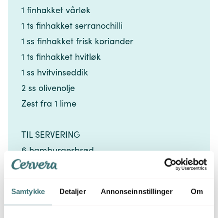
1 finhakket vårløk​​​​‌ ‍ ​‍​‍‌‍ ‌ ​‍‌‍‍‌‌‍‌ ‌‍‍‌‌‍ ‍​‍​‍​ ‍‍​‍​‍‌ ​ ‌‍​‌‌‍ ‍‌‍‍‌‌ ‌​‌ ‍‌​‍ ‍‌‍‍‌‌‍ ​‍​‍​‍ ​​‍​‍‌‍‍​‌ ​‍‌‍‌‌‌‍‌‍​‍​‍​ ‍‍​‍​‍‌‍‍​‌ ‌​‌ ‌​‌ ​​‌ ​ ​ ‍‍​‍ ​‍ ‌‍​ ‌‍ ‌‌ ​ ​‍ ‍‌‍​ ‌‍‌‌‌ ​‍‌ ‌‍‌‍‌‌‌ ​‍‌‍​‌​‍ ‍‌ ​ ‌‍‌‌​‍ ‌ ​​‌ ​‍‌‍ ‌‍‌​‌ ‌‌‌‍​ ‌ ‌​‌‍‍‌‌‍ ‌‍ ‍​‍ ‌‍‍‌‌‍ ‍‌ ‌​‌‍‌‌‌‍ ‍‌ ‌​​‍ ‌‍‌‌‌‍‌​‌‍‍‌‌ ‌​​‍ ‌‍ ‌‌‍ ‌‍‌​‌‍‌‌​ ‌‌ ​​‌ ​‍‌‍‌‌‌ ​ ‌‍‌‌‌‍ ‍‌ ‌​‌‍​‌‌ ‌​‌‍‍‌‌‍ ‌‍ ‍​ ‍ ‌‍‍‌‌‍‌​​ ‌‌‍‍‌​ ​‌​ ‍​‌‍ ‍​‍ ‍‌‍‌​​ ‍‌​ ‌‌‌‍​‌‌‍​‌‌‍‌‌​ ​​​ ‍​​‍ ‌​ ‌ ‌‍‌‌‌‍​‌​ ‍​​‍ ‌​ ‌​‌‍‌​​ ​​​ ‌‍​‍ ‌​ ‍​​ ‌​​ ​ ​ ‌‌​‍ ‌​ ‌‌​ ‌​​ ‌‌‌‍‌​‌‍‌​​ ‌‍​ ‍‌‌‍‌‍‌‍​ ‌‍​‌‌‍​‌‌‍‌​​‍ ‍‌‍ ‍‌‍ ​ ‍ ‌ ‌​‌ ‍‌‌ ​​‌‍‌‌​ ‌‌ ​​‌‍​‌‌‍‌ ‌‍‌‌​ ‍ ‌ ​​‌‍​‌‌ ‌​‌‍‍​​ ‌‌‍​‍‌‍ ​‌‍ ‌‍​ ‌‍‍ ‌ ​ ​‍‌‌​ ‌‌‌​​‍‌‌ ‌‍‍ ‌‍‌‌‌ ‍‌​‍‌‌​ ​ ‌​‌​​‍‌‌​ ​ ‌​‌​​‍‌‌​ ​‍​ ​‍​ ​ ​ ​​​ ‍‌​ ‍‌‌‍​ ‌‍‌‍​ ​​‌‍​‌​ ‍‌‌‍‌‍​ ​‌‌‍​‌​‍‌‌​ ​‍​ ​‍​‍‌‌​ ‌‌‌​‌​​‍ ‍‌‍​ ‌‍ ‌‍ ​‌ ‌‌‌‍ ‌‌‍ ‍‌ ​ ​‍‌‌​ ‌‌‌​​‍‌‌ ‌‍‍ ‌‍‌‌‌ ‍‌​‍‌‌​ ​ ‌​‌​​‍‌‌​ ​ ‌​‌​​‍‌‌​ ​‍​ ​‍​ ​‌‌‍‌​​ ​‍​ ​‌​ ​‌​ ‌‌‌‍​‌‌‍‌‍​ ‍​‌‍​‌‌‍‌​‌‍​ ​‍‌‌​ ​‍​ ​‍​‍‌‌​ ‌‌‌​‌​​‍ ‍‌‍‍‌‌ ‌​‌‍‌‌‌‍ ‌‌ ​ ​‍‌‌​ ‌‌‌​​‍​ ‍‌​‍‌‌​ ‌‌‌​‌​​ ‌‍​‍‌‍​‌‌ ​ ‌‍‌‌‌‌‌‌‌ ​‍‌‍ ​​ ‌‌‍‍​‌ ‌​‌ ‌​‌ ​​‌ ​ ​‍‌‌​ ​ ‌​​‌​‍‌‌​ ​‍‌​‌‍​‍‌‌​ ​‍‌​‌‍‌‍​ ‌‍ ‌‌ ​ ​‍ ‍‌‍​ ‌‍‌‌‌ ​‍‌ ‌‍‌‍‌‌‌ ​‍‌‍​‌​‍ ‍‌ ​ ‌‍‌‌​‍‌‍‌‍‍‌‌‍‌​​ ‌‌‍‍‌​ ​‌​ ‍​‌‍ ‍​‍ ‍‌‍‌​​ ‍‌​ ‌‌‌‍​‌‌‍​‌‌‍‌‌​ ​​​ ‍​​‍ ‌​ ‌ ‌‍‌‌‌‍​‌​ ‍​​‍ ‌​ ‌​‌‍‌​​ ​​​ ‌‍​‍ ‌​ ‍​​ ‌​​ ​ ​ ‌‌​‍ ‌​ ‌‌​ ‌​​ ‌‌‌‍‌​‌‍‌​​ ‌‍​ ‍‌‌‍‌‍‌‍​ ‌‍​‌‌‍​‌‌‍‌​​‍ ‍‌‍ ‍‌‍ ​‍‌‍‌ ‌​‌ ‍‌‌ ​​‌‍‌‌​ ‌‌ ​​‌‍​‌‌‍‌ ‌‍‌‌​‍‌‍‌ ​​‌‍​‌‌ ‌​‌‍‍​​ ‌‌‍​‍‌‍ ​‌‍ ‌‍​ ‌‍‍ ‌ ​ ​‍‌‌​ ‌‌‌​​‍‌‌ ‌‍‍ ‌‍‌‌‌ ‍‌​‍‌‌​ ​ ‌​‌​​‍‌‌​ ​ ‌​‌​​‍‌‌​ ​‍​ ​‍​ ​ ​ ​​​ ‍‌​ ‍‌‌‍​ ‌‍‌‍​ ​​‌‍​‌​ ‍‌‌‍‌‍​ ​‌‌‍​‌​‍‌‌​ ​‍​ ​‍​‍‌‌​ ‌‌‌​‌​​‍ ‍‌‍​ ‌‍ ‌‍ ​‌ ‌‌‌‍ ‌‌‍ ‍‌ ​ ​‍‌‌​ ‌‌‌​​‍‌‌ ‌‍‍ ‌‍‌‌‌ ‍‌​‍‌‌​ ​ ‌​‌​​‍‌‌​ ​ ‌​‌​​‍‌‌​ ​‍​ ​‍​ ​‌‌‍‌​​ ​‍​ ​‌​ ​‌​ ‌‌‌‍​‌‌‍‌‍​ ‍​‌‍​‌‌‍‌​‌‍​ ​‍‌‌​ ​‍​ ​‍​‍‌‌​ ‌‌‌​‌​​‍ ‍‌‍‍‌‌ ‌​‌‍‌‌‌‍ ‌‌ ​ ​‍‌‌​ ‌‌‌​​‍​ ‍‌​‍‌‌​ ‌‌‌​‌​​‍‌‍‌ ‌ ‌‍ ‌ ​‍‌‍‍ ‌ ​ ‌ ​​‌‍​‌‌‍​ ‌‍‌‌​ ‌‌ ​​‌ ​‍‌‍ ‌‍‌​‌ ‌‌‌‍​ ‌ ‌​‌‍‍‌‌‍ ‌‍ ‍​‍‌‍‌ ​​‌‍‌‌‌ ​‍‌ ​ ‌ ​​‌‍‌‌‌‍​ ‌ ‌​‌‍‍‌‌ ‌‍‌‍‌‌​ ‌‌ ​​‌ ‌‌‌‍​‍‌‍ ​‌‍‍‌‌ ​ ‌‍‍​‌‍‌‌‌‍‌​​‍​‍‌ ‌
1 ts finhakket serranochilli​​​​‌ ‍ ​‍​‍‌‍ ‌ ​‍‌‍‍‌‌‍‌ ‌‍‍‌‌‍ ‍​‍​‍​ ‍‍​‍​‍‌ ​ ‌‍​‌‌‍ ‍‌‍‍‌‌ ‌​‌ ‍‌​‍ ‍‌‍‍‌‌‍ ​‍​‍​‍ ​​‍​‍‌‍‍​‌ ​‍‌‍‌‌‌‍‌‍​‍​‍​ ‍‍​‍​‍‌‍‍​‌ ‌​‌ ‌​‌ ​​‌ ​ ​ ‍‍​‍ ​‍ ‌‍​ ‌‍ ‌‌ ​ ​‍ ‍‌‍​ ‌‍‌‌‌ ​‍‌ ‌‍‌‍‌‌‌ ​‍‌‍​‌​‍ ‍‌ ​ ‌‍‌‌​‍ ‌ ​​‌ ​‍‌‍ ‌‍‌​‌ ‌‌‌‍​ ‌ ‌​‌‍‍‌‌‍ ‌‍ ‍​‍ ‌‍‍‌‌‍ ‍‌ ‌​‌‍‌‌‌‍ ‍‌ ‌​​‍ ‌‍‌‌‌‍‌​‌‍‍‌‌ ‌​​‍ ‌‍ ‌‌‍ ‌‍‌​‌‍‌‌​ ‌‌ ​​‌ ​‍‌‍‌‌‌ ​ ‌‍‌‌‌‍ ‍‌ ‌​‌‍​‌‌ ‌​‌‍‍‌‌‍ ‌‍ ‍​ ‍ ‌‍‍‌‌‍‌​​ ‌‌‍‍‌​ ​‌​ ‍​‌‍ ‍​‍ ‍‌‍‌​​ ‍‌​ ‌‌‌‍​‌‌‍​‌‌‍‌‌​ ​​​ ‍​​‍ ‌​ ‌ ‌‍‌‌‌‍​‌​ ‍​​‍ ‌​ ‌​‌‍‌​​ ​​​ ‌‍​‍ ‌​ ‍​​ ‌​​ ​ ​ ‌‌​‍ ‌​ ‌‌​ ‌​​ ‌‌‌‍‌​‌‍‌​​ ‌‍​ ‍‌‌‍‌‍‌‍​ ‌‍​‌‌‍​‌‌‍‌​​‍ ‍‌‍ ‍‌‍ ​ ‍ ‌ ‌​‌ ‍‌‌ ​​‌‍‌‌​ ‌‌ ​​‌‍​‌‌‍‌ ‌‍‌‌​ ‍ ‌ ​​‌‍​‌‌ ‌​‌‍‍​​ ‌‌‍​‍‌‍ ​‌‍ ‌‍​ ‌‍‍ ‌ ​ ​‍‌‌​ ‌‌‌​​‍‌‌ ‌‍‍ ‌‍‌‌‌ ‍‌​‍‌‌​ ​ ‌​‌​​‍‌‌​ ​ ‌​‌​​‍‌‌​ ​‍​ ​‍​ ​ ​ ​​​ ‍‌​ ‍‌‌‍​ ‌‍‌‍​ ​​‌‍​‌​ ‍‌‌‍‌‍​ ​‌‌‍​‌​‍‌‌​ ​‍​ ​‍​‍‌‌​ ‌‌‌​‌​​‍ ‍‌‍​ ‌‍ ‌‍ ​‌ ‌‌‌‍ ‌‌‍ ‍‌ ​ ​‍‌‌​ ‌‌‌​​‍‌‌ ‌‍‍ ‌‍‌‌‌ ‍‌​‍‌‌​ ​ ‌​‌​​‍‌‌​ ​ ‌​‌​​‍‌‌​ ​‍​ ​‍​ ​‌‌‍‌​​ ​‍​ ​‌​ ​‌​ ‌‌‌‍​‌‌‍‌‍​ ‍​‌‍​‌‌‍‌​‌‍​ ​‍‌‌​ ​‍​ ​‍​‍‌‌​ ‌‌‌​‌​​‍ ‍‌‍‍‌‌ ‌​‌‍‌‌‌‍ ‌‌ ​ ​‍‌‌​ ‌‌‌​​‍​ ​‌​ ​​​‍‌‌​ ‌‌‌​‌​​ ‌‍​‍‌‍​‌‌ ​ ‌‍‌‌‌‌‌‌‌ ​‍‌‍ ​​ ‌‌‍‍​‌ ‌​‌ ‌​‌ ​​‌ ​ ​‍‌‌​ ​ ‌​​‌​‍‌‌​ ​‍‌​‌‍​‍‌‌​ ​‍‌​‌‍‌‍​ ‌‍ ‌‌ ​ ​‍ ‍‌‍​ ‌‍‌‌‌ ​‍‌ ‌‍‌‍‌‌‌ ​‍‌‍​‌​‍ ‍‌ ​ ‌‍‌‌​‍‌‍‌‍‍‌‌‍‌​​ ‌‌‍‍‌​ ​‌​ ‍​‌‍ ‍​‍ ‍‌‍‌​​ ‍‌​ ‌‌‌‍​‌‌‍​‌‌‍‌‌​ ​​​ ‍​​‍ ‌​ ‌ ‌‍‌‌‌‍​‌​ ‍​​‍ ‌​ ‌​‌‍‌​​ ​​​ ‌‍​‍ ‌​ ‍​​ ‌​​ ​ ​ ‌‌​‍ ‌​ ‌‌​ ‌​​ ‌‌‌‍‌​‌‍‌​​ ‌‍​ ‍‌‌‍‌‍‌‍​ ‌‍​‌‌‍​‌‌‍‌​​‍ ‍‌‍ ‍‌‍ ​‍‌‍‌ ‌​‌ ‍‌‌ ​​‌‍‌‌​ ‌‌ ​​‌‍​‌‌‍‌ ‌‍‌‌​‍‌‍‌ ​​‌‍​‌‌ ‌​‌‍‍​​ ‌‌‍​‍‌‍ ​‌‍ ‌‍​ ‌‍‍ ‌ ​ ​‍‌‌​ ‌‌‌​​‍‌‌ ‌‍‍ ‌‍‌‌‌ ‍‌​‍‌‌​ ​ ‌​‌​​‍‌‌​ ​ ‌​‌​​‍‌‌​ ​‍​ ​‍​ ​ ​ ​​​ ‍‌​ ‍‌‌‍​ ‌‍‌‍​ ​​‌‍​‌​ ‍‌‌‍‌‍​ ​‌‌‍​‌​‍‌‌​ ​‍​ ​‍​‍‌‌​ ‌‌‌​‌​​‍ ‍‌‍​ ‌‍ ‌‍ ​‌ ‌‌‌‍ ‌‌‍ ‍‌ ​ ​‍‌‌​ ‌‌‌​​‍‌‌ ‌‍‍ ‌‍‌‌‌ ‍‌​‍‌‌​ ​ ‌​‌​​‍‌‌​ ​ ‌​‌​​‍‌‌​ ​‍​ ​‍​ ​‌‌‍‌​​ ​‍​ ​‌​ ​‌​ ‌‌‌‍​‌‌‍‌‍​ ‍​‌‍​‌‌‍‌​‌‍​ ​‍‌‌​ ​‍​ ​‍​‍‌‌​ ‌‌‌​‌​​‍ ‍‌‍‍‌‌ ‌​‌‍‌‌‌‍ ‌‌ ​ ​‍‌‌​ ‌‌‌​​‍​ ​‌​ ​​​‍‌‌​ ‌‌‌​‌​​‍‌‍‌ ‌ ‌‍ ‌ ​‍‌‍‍ ‌ ​ ‌ ​​‌‍​‌‌‍​ ‌‍‌‌​ ‌‌ ​​‌ ​‍‌‍ ‌‍‌​‌ ‌‌‌‍​ ‌ ‌​‌‍‍‌‌‍ ‌‍ ‍​‍‌‍‌ ​​‌‍‌‌‌ ​‍‌ ​ ‌ ​​‌‍‌‌‌‍​ ‌ ‌​‌‍‍‌‌ ‌‍‌‍‌‌​ ‌‌ ​​‌ ‌‌‌‍​‍‌‍ ​‌‍‍‌‌ ​ ‌‍‍​‌‍‌‌‌‍‌​​‍​‍‌ ‌
1 ss finhakket frisk koriander​​​​‌ ‍ ​‍​‍‌‍ ‌ ​‍‌‍‍‌‌‍‌ ‌‍‍‌‌‍ ‍​‍​‍​ ‍‍​‍​‍‌ ​ ‌‍​‌‌‍ ‍‌‍‍‌‌ ‌​‌ ‍‌​‍ ‍‌‍‍‌‌‍ ​‍​‍​‍ ​​‍​‍‌‍‍​‌ ​‍‌‍‌‌‌‍‌‍​‍​‍​ ‍‍​‍​‍‌‍‍​‌ ‌​‌ ‌​‌ ​​‌ ​ ​ ‍‍​‍ ​‍ ‌‍​ ‌‍ ‌‌ ​ ​‍ ‍‌‍​ ‌‍‌‌‌ ​‍‌ ‌‍‌‍‌‌‌ ​‍‌‍​‌​‍ ‍‌ ​ ‌‍‌‌​‍ ‌ ​​‌ ​‍‌‍ ‌‍‌​‌ ‌‌‌‍​ ‌ ‌​‌‍‍‌‌‍ ‌‍ ‍​‍ ‌‍‍‌‌‍ ‍‌ ‌​‌‍‌‌‌‍ ‍‌ ‌​​‍ ‌‍‌‌‌‍‌​‌‍‍‌‌ ‌​​‍ ‌‍ ‌‌‍ ‌‍‌​‌‍‌‌​ ‌‌ ​​‌ ​‍‌‍‌‌‌ ​ ‌‍‌‌‌‍ ‍‌ ‌​‌‍​‌‌ ‌​‌‍‍‌‌‍ ‌‍ ‍​ ‍ ‌‍‍‌‌‍‌​​ ‌‌‍‍‌​ ​‌​ ‍​‌‍ ‍​‍ ‍‌‍‌​​ ‍‌​ ‌‌‌‍​‌‌‍​‌‌‍‌‌​ ​​​ ‍​​‍ ‌​ ‌ ‌‍‌‌‌‍​‌​ ‍​​‍ ‌​ ‌​‌‍‌​​ ​​​ ‌‍​‍ ‌​ ‍​​ ‌​​ ​ ​ ‌‌​‍ ‌​ ‌‌​ ‌​​ ‌‌‌‍‌​‌‍‌​​ ‌‍​ ‍‌‌‍‌‍‌‍​ ‌‍​‌‌‍​‌‌‍‌​​‍ ‍‌‍ ‍‌‍ ​ ‍ ‌ ‌​‌ ‍‌‌ ​​‌‍‌‌​ ‌‌ ​​‌‍​‌‌‍‌ ‌‍‌‌​ ‍ ‌ ​​‌‍​‌‌ ‌​‌‍‍​​ ‌‌‍​‍‌‍ ​‌‍ ‌‍​ ‌‍‍ ‌ ​ ​‍‌‌​ ‌‌‌​​‍‌‌ ‌‍‍ ‌‍‌‌‌ ‍‌​‍‌‌​ ​ ‌​‌​​‍‌‌​ ​ ‌​‌​​‍‌‌​ ​‍​ ​‍​ ​ ​ ​​​ ‍‌​ ‍‌‌‍​ ‌‍‌‍​ ​​‌‍​‌​ ‍‌‌‍‌‍​ ​‌‌‍​‌​‍‌‌​ ​‍​ ​‍​‍‌‌​ ‌‌‌​‌​​‍ ‍‌‍​ ‌‍ ‌‍ ​‌ ‌‌‌‍ ‌‌‍ ‍‌ ​ ​‍‌‌​ ‌‌‌​​‍‌‌ ‌‍‍ ‌‍‌‌‌ ‍‌​‍‌‌​ ​ ‌​‌​​‍‌‌​ ​ ‌​‌​​‍‌‌​ ​‍​ ​‍​ ​‌‌‍‌​​ ​‍​ ​‌​ ​‌​ ‌‌‌‍​‌‌‍‌‍​ ‍​‌‍​‌‌‍‌​‌‍​ ​‍‌‌​ ​‍​ ​‍​‍‌‌​ ‌‌‌​‌​​‍ ‍‌‍‍‌‌ ‌​‌‍‌‌‌‍ ‌‌ ​ ​‍‌‌​ ‌‌‌​​‍​ ​‌​ ​‌​‍‌‌​ ‌‌‌​‌​​ ‌‍​‍‌‍​‌‌ ​ ‌‍‌‌‌‌‌‌‌ ​‍‌‍ ​​ ‌‌‍‍​‌ ‌​‌ ‌​‌ ​​‌ ​ ​‍‌‌​ ​ ‌​​‌​‍‌‌​ ​‍‌​‌‍​‍‌‌​ ​‍‌​‌‍‌‍​ ‌‍ ‌‌ ​ ​‍ ‍‌‍​ ‌‍‌‌‌ ​‍‌ ‌‍‌‍‌‌‌ ​‍‌‍​‌​‍ ‍‌ ​ ‌‍‌‌​‍‌‍‌‍‍‌‌‍‌​​ ‌‌‍‍‌​ ​‌​ ‍​‌‍ ‍​‍ ‍‌‍‌​​ ‍‌​ ‌‌‌‍​‌‌‍​‌‌‍‌‌​ ​​​ ‍​​‍ ‌​ ‌ ‌‍‌‌‌‍​‌​ ‍​​‍ ‌​ ‌​‌‍‌​​ ​​​ ‌‍​‍ ‌​ ‍​​ ‌​​ ​ ​ ‌‌​‍ ‌​ ‌‌​ ‌​​ ‌‌‌‍‌​‌‍‌​​ ‌‍​ ‍‌‌‍‌‍‌‍​ ‌‍​‌‌‍​‌‌‍‌​​‍ ‍‌‍ ‍‌‍ ​‍‌‍‌ ‌​‌ ‍‌‌ ​​‌‍‌‌​ ‌‌ ​​‌‍​‌‌‍‌ ‌‍‌‌​‍‌‍‌ ​​‌‍​‌‌ ‌​‌‍‍​​ ‌‌‍​‍‌‍ ​‌‍ ‌‍​ ‌‍‍ ‌ ​ ​‍‌‌​ ‌‌‌​​‍‌‌ ‌‍‍ ‌‍‌‌‌ ‍‌​‍‌‌​ ​ ‌​‌​​‍‌‌​ ​ ‌​‌​​‍‌‌​ ​‍​ ​‍​ ​ ​ ​​​ ‍‌​ ‍‌‌‍​ ‌‍‌‍​ ​​‌‍​‌​ ‍‌‌‍‌‍​ ​‌‌‍​‌​‍‌‌​ ​‍​ ​‍​‍‌‌​ ‌‌‌​‌​​‍ ‍‌‍​ ‌‍ ‌‍ ​‌ ‌‌‌‍ ‌‌‍ ‍‌ ​ ​‍‌‌​ ‌‌‌​​‍‌‌ ‌‍‍ ‌‍‌‌‌ ‍‌​‍‌‌​ ​ ‌​‌​​‍‌‌​ ​ ‌​‌​​‍‌‌​ ​‍​ ​‍​ ​‌‌‍‌​​ ​‍​ ​‌​ ​‌​ ‌‌‌‍​‌‌‍‌‍​ ‍​‌‍​‌‌‍‌​‌‍​ ​‍‌‌​ ​‍​ ​‍​‍‌‌​ ‌‌‌​‌​​‍ ‍‌‍‍‌‌ ‌​‌‍‌‌‌‍ ‌‌ ​ ​‍‌‌​ ‌‌‌​​‍​ ​‌​ ​‌​‍‌‌​ ‌‌‌​‌​​‍‌‍‌ ‌ ‌‍ ‌ ​‍‌‍‍ ‌ ​ ‌ ​​‌‍​‌‌‍​ ‌‍‌‌​ ‌‌ ​​‌ ​‍‌‍ ‌‍‌​‌ ‌‌‌‍​ ‌ ‌​‌‍‍‌‌‍ ‌‍ ‍​‍‌‍‌ ​​‌‍‌‌‌ ​‍‌ ​ ‌ ​​‌‍‌‌‌‍​ ‌ ‌​‌‍‍‌‌ ‌‍‌‍‌‌​ ‌‌ ​​‌ ‌‌‌‍​‍‌‍ ​‌‍‍‌‌ ​ ‌‍‍​‌‍‌‌‌‍‌​​‍​‍‌ ‌
1 ts finhakket hvitløk​​​​‌ ‍ ​‍​‍‌‍ ‌ ​‍‌‍‍‌‌‍‌ ‌‍‍‌‌‍ ‍​‍​‍​ ‍‍​‍​‍‌ ​ ‌‍​‌‌‍ ‍‌‍‍‌‌ ‌​‌ ‍‌​‍ ‍‌‍‍‌‌‍ ​‍​‍​‍ ​​‍​‍‌‍‍​‌ ​‍‌‍‌‌‌‍‌‍​‍​‍​ ‍‍​‍​‍‌‍‍​‌ ‌​‌ ‌​‌ ​​‌ ​ ​ ‍‍​‍ ​‍ ‌‍​ ‌‍ ‌‌ ​ ​‍ ‍‌‍​ ‌‍‌‌‌ ​‍‌ ‌‍‌‍‌‌‌ ​‍‌‍​‌​‍ ‍‌ ​ ‌‍‌‌​‍ ‌ ​​‌ ​‍‌‍ ‌‍‌​‌ ‌‌‌‍​ ‌ ‌​‌‍‍‌‌‍ ‌‍ ‍​‍ ‌‍‍‌‌‍ ‍‌ ‌​‌‍‌‌‌‍ ‍‌ ‌​​‍ ‌‍‌‌‌‍‌​‌‍‍‌‌ ‌​​‍ ‌‍ ‌‌‍ ‌‍‌​‌‍‌‌​ ‌‌ ​​‌ ​‍‌‍‌‌‌ ​ ‌‍‌‌‌‍ ‍‌ ‌​‌‍​‌‌ ‌​‌‍‍‌‌‍ ‌‍ ‍​ ‍ ‌‍‍‌‌‍‌​​ ‌‌‍‍‌​ ​‌​ ‍​‌‍ ‍​‍ ‍‌‍‌​​ ‍‌​ ‌‌‌‍​‌‌‍​‌‌‍‌‌​ ​​​ ‍​​‍ ‌​ ‌ ‌‍‌‌‌‍​‌​ ‍​​‍ ‌​ ‌​‌‍‌​​ ​​​ ‌‍​‍ ‌​ ‍​​ ‌​​ ​ ​ ‌‌​‍ ‌​ ‌‌​ ‌​​ ‌‌‌‍‌​‌‍‌​​ ‌‍​ ‍‌‌‍‌‍‌‍​ ‌‍​‌‌‍​‌‌‍‌​​‍ ‍‌‍ ‍‌‍ ​ ‍ ‌ ‌​‌ ‍‌‌ ​​‌‍‌‌​ ‌‌ ​​‌‍​‌‌‍‌ ‌‍‌‌​ ‍ ‌ ​​‌‍​‌‌ ‌​‌‍‍​​ ‌‌‍​‍‌‍ ​‌‍ ‌‍​ ‌‍‍ ‌ ​ ​‍‌‌​ ‌‌‌​​‍‌‌ ‌‍‍ ‌‍‌‌‌ ‍‌​‍‌‌​ ​ ‌​‌​​‍‌‌​ ​ ‌​‌​​‍‌‌​ ​‍​ ​‍​ ​ ​ ​​​ ‍‌​ ‍‌‌‍​ ‌‍‌‍​ ​​‌‍​‌​ ‍‌‌‍‌‍​ ​‌‌‍​‌​‍‌‌​ ​‍​ ​‍​‍‌‌​ ‌‌‌​‌​​‍ ‍‌‍​ ‌‍ ‌‍ ​‌ ‌‌‌‍ ‌‌‍ ‍‌ ​ ​‍‌‌​ ‌‌‌​​‍‌‌ ‌‍‍ ‌‍‌‌‌ ‍‌​‍‌‌​ ​ ‌​‌​​‍‌‌​ ​ ‌​‌​​‍‌‌​ ​‍​ ​‍​ ​‌‌‍‌​​ ​‍​ ​‌​ ​‌​ ‌‌‌‍​‌‌‍‌‍​ ‍​‌‍​‌‌‍‌​‌‍​ ​‍‌‌​ ​‍​ ​‍​‍‌‌​ ‌‌‌​‌​​‍ ‍‌‍‍‌‌ ‌​‌‍‌‌‌‍ ‌‌ ​ ​‍‌‌​ ‌‌‌​​‍​ ​‌​ ​‍​‍‌‌​ ‌‌‌​‌​​ ‌‍​‍‌‍​‌‌ ​ ‌‍‌‌‌‌‌‌‌ ​‍‌‍ ​​ ‌‌‍‍​‌ ‌​‌ ‌​‌ ​​‌ ​ ​‍‌‌​ ​ ‌​​‌​‍‌‌​ ​‍‌​‌‍​‍‌‌​ ​‍‌​‌‍‌‍​ ‌‍ ‌‌ ​ ​‍ ‍‌‍​ ‌‍‌‌‌ ​‍‌ ‌‍‌‍‌‌‌ ​‍‌‍​‌​‍ ‍‌ ​ ‌‍‌‌​‍‌‍‌‍‍‌‌‍‌​​ ‌‌‍‍‌​ ​‌​ ‍​‌‍ ‍​‍ ‍‌‍‌​​ ‍‌​ ‌‌‌‍​‌‌‍​‌‌‍‌‌​ ​​​ ‍​​‍ ‌​ ‌ ‌‍‌‌‌‍​‌​ ‍​​‍ ‌​ ‌​‌‍‌​​ ​​​ ‌‍​‍ ‌​ ‍​​ ‌​​ ​ ​ ‌‌​‍ ‌​ ‌‌​ ‌​​ ‌‌‌‍‌​‌‍‌​​ ‌‍​ ‍‌‌‍‌‍‌‍​ ‌‍​‌‌‍​‌‌‍‌​​‍ ‍‌‍ ‍‌‍ ​‍‌‍‌ ‌​‌ ‍‌‌ ​​‌‍‌‌​ ‌‌ ​​‌‍​‌‌‍‌ ‌‍‌‌​‍‌‍‌ ​​‌‍​‌‌ ‌​‌‍‍​​ ‌‌‍​‍‌‍ ​‌‍ ‌‍​ ‌‍‍ ‌ ​ ​‍‌‌​ ‌‌‌​​‍‌‌ ‌‍‍ ‌‍‌‌‌ ‍‌​‍‌‌​ ​ ‌​‌​​‍‌‌​ ​ ‌​‌​​‍‌‌​ ​‍​ ​‍​ ​ ​ ​​​ ‍‌​ ‍‌‌‍​ ‌‍‌‍​ ​​‌‍​‌​ ‍‌‌‍‌‍​ ​‌‌‍​‌​‍‌‌​ ​‍​ ​‍​‍‌‌​ ‌‌‌​‌​​‍ ‍‌‍​ ‌‍ ‌‍ ​‌ ‌‌‌‍ ‌‌‍ ‍‌ ​ ​‍‌‌​ ‌‌‌​​‍‌‌ ‌‍‍ ‌‍‌‌‌ ‍‌​‍‌‌​ ​ ‌​‌​​‍‌‌​ ​ ‌​‌​​‍‌‌​ ​‍​ ​‍​ ​‌‌‍‌​​ ​‍​ ​‌​ ​‌​ ‌‌‌‍​‌‌‍‌‍​ ‍​‌‍​‌‌‍‌​‌‍​ ​‍‌‌​ ​‍​ ​‍​‍‌‌​ ‌‌‌​‌​​‍ ‍‌‍‍‌‌ ‌​‌‍‌‌‌‍ ‌‌ ​ ​‍‌‌​ ‌‌‌​​‍​ ​‌​ ​‍​‍‌‌​ ‌‌‌​‌​​‍‌‍‌ ‌ ‌‍ ‌ ​‍‌‍‍ ‌ ​ ‌ ​​‌‍​‌‌‍​ ‌‍‌‌​ ‌‌ ​​‌ ​‍‌‍ ‌‍‌​‌ ‌‌‌‍​ ‌ ‌​‌‍‍‌‌‍ ‌‍ ‍​‍‌‍‌ ​​‌‍‌‌‌ ​‍‌ ​ ‌ ​​‌‍‌‌‌‍​ ‌ ‌​‌‍‍‌‌ ‌‍‌‍‌‌​ ‌‌ ​​‌ ‌‌‌‍​‍‌‍ ​‌‍‍‌‌ ​ ‌‍‍​‌‍‌‌‌‍‌​​‍​‍‌ ‌
1 ss hvitvinseddik​​​​‌ ‍ ​‍​‍‌‍ ‌ ​‍‌‍‍‌‌‍‌ ‌‍‍‌‌‍ ‍​‍​‍​ ‍‍​‍​‍‌ ​ ‌‍​‌‌‍ ‍‌‍‍‌‌ ‌​‌ ‍‌​‍ ‍‌‍‍‌‌‍ ​‍​‍​‍ ​​‍​‍‌‍‍​‌ ​‍‌‍‌‌‌‍‌‍​‍​‍​ ‍‍​‍​‍‌‍‍​‌ ‌​‌ ‌​‌ ​​‌ ​ ​ ‍‍​‍ ​‍ ‌‍​ ‌‍ ‌‌ ​ ​‍ ‍‌‍​ ‌‍‌‌‌ ​‍‌ ‌‍‌‍‌‌‌ ​‍‌‍​‌​‍ ‍‌ ​ ‌‍‌‌​‍ ‌ ​​‌ ​‍‌‍ ‌‍‌​‌ ‌‌‌‍​ ‌ ‌​‌‍‍‌‌‍ ‌‍ ‍​‍ ‌‍‍‌‌‍ ‍‌ ‌​‌‍‌‌‌‍ ‍‌ ‌​​‍ ‌‍‌‌‌‍‌​‌‍‍‌‌ ‌​​‍ ‌‍ ‌‌‍ ‌‍‌​‌‍‌‌​ ‌‌ ​​‌ ​‍‌‍‌‌‌ ​ ‌‍‌‌‌‍ ‍‌ ‌​‌‍​‌‌ ‌​‌‍‍‌‌‍ ‌‍ ‍​ ‍ ‌‍‍‌‌‍‌​​ ‌‌‍‍‌​ ​‌​ ‍​‌‍ ‍​‍ ‍‌‍‌​​ ‍‌​ ‌‌‌‍​‌‌‍​‌‌‍‌‌​ ​​​ ‍​​‍ ‌​ ‌ ‌‍‌‌‌‍​‌​ ‍​​‍ ‌​ ‌​‌‍‌​​ ​​​ ‌‍​‍ ‌​ ‍​​ ‌​​ ​ ​ ‌‌​‍ ‌​ ‌‌​ ‌​​ ‌‌‌‍‌​‌‍‌​​ ‌‍​ ‍‌‌‍‌‍‌‍​ ‌‍​‌‌‍​‌‌‍‌​​‍ ‍‌‍ ‍‌‍ ​ ‍ ‌ ‌​‌ ‍‌‌ ​​‌‍‌‌​ ‌‌ ​​‌‍​‌‌‍‌ ‌‍‌‌​ ‍ ‌ ​​‌‍​‌‌ ‌​‌‍‍​​ ‌‌‍​‍‌‍ ​‌‍ ‌‍​ ‌‍‍ ‌ ​ ​‍‌‌​ ‌‌‌​​‍‌‌ ‌‍‍ ‌‍‌‌‌ ‍‌​‍‌‌​ ​ ‌​‌​​‍‌‌​ ​ ‌​‌​​‍‌‌​ ​‍​ ​‍​ ​ ​ ​​​ ‍‌​ ‍‌‌‍​ ‌‍‌‍​ ​​‌‍​‌​ ‍‌‌‍‌‍​ ​‌‌‍​‌​‍‌‌​ ​‍​ ​‍​‍‌‌​ ‌‌‌​‌​​‍ ‍‌‍​ ‌‍ ‌‍ ​‌ ‌‌‌‍ ‌‌‍ ‍‌ ​ ​‍‌‌​ ‌‌‌​​‍‌‌ ‌‍‍ ‌‍‌‌‌ ‍‌​‍‌‌​ ​ ‌​‌​​‍‌‌​ ​ ‌​‌​​‍‌‌​ ​‍​ ​‍​ ​‌‌‍‌​​ ​‍​ ​‌​ ​‌​ ‌‌‌‍​‌‌‍‌‍​ ‍​‌‍​‌‌‍‌​‌‍​ ​‍‌‌​ ​‍​ ​‍​‍‌‌​ ‌‌‌​‌​​‍ ‍‌‍‍‌‌ ‌​‌‍‌‌‌‍ ‌‌ ​ ​‍‌‌​ ‌‌‌​​‍​ ​‌​ ​ ​‍‌‌​ ‌‌‌​‌​​ ‌‍​‍‌‍​‌‌ ​ ‌‍‌‌‌‌‌‌‌ ​‍‌‍ ​​ ‌‌‍‍​‌ ‌​‌ ‌​‌ ​​‌ ​ ​‍‌‌​ ​ ‌​​‌​‍‌‌​ ​‍‌​‌‍​‍‌‌​ ​‍‌​‌‍‌‍​ ‌‍ ‌‌ ​ ​‍ ‍‌‍​ ‌‍‌‌‌ ​‍‌ ‌‍‌‍‌‌‌ ​‍‌‍​‌​‍ ‍‌ ​ ‌‍‌‌​‍‌‍‌‍‍‌‌‍‌​​ ‌‌‍‍‌​ ​‌​ ‍​‌‍ ‍​‍ ‍‌‍‌​​ ‍‌​ ‌‌‌‍​‌‌‍​‌‌‍‌‌​ ​​​ ‍​​‍ ‌​ ‌ ‌‍‌‌‌‍​‌​ ‍​​‍ ‌​ ‌​‌‍‌​​ ​​​ ‌‍​‍ ‌​ ‍​​ ‌​​ ​ ​ ‌‌​‍ ‌​ ‌‌​ ‌​​ ‌‌‌‍‌​‌‍‌​​ ‌‍​ ‍‌‌‍‌‍‌‍​ ‌‍​‌‌‍​‌‌‍‌​​‍ ‍‌‍ ‍‌‍ ​‍‌‍‌ ‌​‌ ‍‌‌ ​​‌‍‌‌​ ‌‌ ​​‌‍​‌‌‍‌ ‌‍‌‌​‍‌‍‌ ​​‌‍​‌‌ ‌​‌‍‍​​ ‌‌‍​‍‌‍ ​‌‍ ‌‍​ ‌‍‍ ‌ ​ ​‍‌‌​ ‌‌‌​​‍‌‌ ‌‍‍ ‌‍‌‌‌ ‍‌​‍‌‌​ ​ ‌​‌​​‍‌‌​ ​ ‌​‌​​‍‌‌​ ​‍​ ​‍​ ​ ​ ​​​ ‍‌​ ‍‌‌‍​ ‌‍‌‍​ ​​‌‍​‌​ ‍‌‌‍‌‍​ ​‌‌‍​‌​‍‌‌​ ​‍​ ​‍​‍‌‌​ ‌‌‌​‌​​‍ ‍‌‍​ ‌‍ ‌‍ ​‌ ‌‌‌‍ ‌‌‍ ‍‌ ​ ​‍‌‌​ ‌‌‌​​‍‌‌ ‌‍‍ ‌‍‌‌‌ ‍‌​‍‌‌​ ​ ‌​‌​​‍‌‌​ ​ ‌​‌​​‍‌‌​ ​‍​ ​‍​ ​‌‌‍‌​​ ​‍​ ​‌​ ​‌​ ‌‌‌‍​‌‌‍‌‍​ ‍​‌‍​‌‌‍‌​‌‍​ ​‍‌‌​ ​‍​ ​‍​‍‌‌​ ‌‌‌​‌​​‍ ‍‌‍‍‌‌ ‌​‌‍‌‌‌‍ ‌‌ ​ ​‍‌‌​ ‌‌‌​​‍​ ​‌​ ​ ​‍‌‌​ ‌‌‌​‌​​‍‌‍‌ ‌ ‌‍ ‌ ​‍‌‍‍ ‌ ​ ‌ ​​‌‍​‌‌‍​ ‌‍‌‌​ ‌‌ ​​‌ ​‍‌‍ ‌‍‌​‌ ‌‌‌‍​ ‌ ‌​‌‍‍‌‌‍ ‌‍ ‍​‍‌‍‌ ​​‌‍‌‌‌ ​‍‌ ​ ‌ ​​‌‍‌‌‌‍​ ‌ ‌​‌‍‍‌‌ ‌‍‌‍‌‌​ ‌‌ ​​‌ ‌‌‌‍​‍‌‍ ​‌‍‍‌‌ ​ ‌‍‍​‌‍‌‌‌‍‌​​‍​‍‌ ‌
2 ss olivenolje​​​​‌ ‍ ​‍​‍‌‍ ‌ ​‍‌‍‍‌‌‍‌ ‌‍‍‌‌‍ ‍​‍​‍​ ‍‍​‍​‍‌ ​ ‌‍​‌‌‍ ‍‌‍‍‌‌ ‌​‌ ‍‌​‍ ‍‌‍‍‌‌‍ ​‍​‍​‍ ​​‍​‍‌‍‍​‌ ​‍‌‍‌‌‌‍‌‍​‍​‍​ ‍‍​‍​‍‌‍‍​‌ ‌​‌ ‌​‌ ​​‌ ​ ​ ‍‍​‍ ​‍ ‌‍​ ‌‍ ‌‌ ​ ​‍ ‍‌‍​ ‌‍‌‌‌ ​‍‌ ‌‍‌‍‌‌‌ ​‍‌‍​‌​‍ ‍‌ ​ ‌‍‌‌​‍ ‌ ​​‌ ​‍‌‍ ‌‍‌​‌ ‌‌‌‍​ ‌ ‌​‌‍‍‌‌‍ ‌‍ ‍​‍ ‌‍‍‌‌‍ ‍‌ ‌​‌‍‌‌‌‍ ‍‌ ‌​​‍ ‌‍‌‌‌‍‌​‌‍‍‌‌ ‌​​‍ ‌‍ ‌‌‍ ‌‍‌​‌‍‌‌​ ‌‌ ​​‌ ​‍‌‍‌‌‌ ​ ‌‍‌‌‌‍ ‍‌ ‌​‌‍​‌‌ ‌​‌‍‍‌‌‍ ‌‍ ‍​ ‍ ‌‍‍‌‌‍‌​​ ‌‌‍‍‌​ ​‌​ ‍​‌‍ ‍​‍ ‍‌‍‌​​ ‍‌​ ‌‌‌‍​‌‌‍​‌‌‍‌‌​ ​​​ ‍​​‍ ‌​ ‌ ‌‍‌‌‌‍​‌​ ‍​​‍ ‌​ ‌​‌‍‌​​ ​​​ ‌‍​‍ ‌​ ‍​​ ‌​​ ​ ​ ‌‌​‍ ‌​ ‌‌​ ‌​​ ‌‌‌‍‌​‌‍‌​​ ‌‍​ ‍‌‌‍‌‍‌‍​ ‌‍​‌‌‍​‌‌‍‌​​‍ ‍‌‍ ‍‌‍ ​ ‍ ‌ ‌​‌ ‍‌‌ ​​‌‍‌‌​ ‌‌ ​​‌‍​‌‌‍‌ ‌‍‌‌​ ‍ ‌ ​​‌‍​‌‌ ‌​‌‍‍​​ ‌‌‍​‍‌‍ ​‌‍ ‌‍​ ‌‍‍ ‌ ​ ​‍‌‌​ ‌‌‌​​‍‌‌ ‌‍‍ ‌‍‌‌‌ ‍‌​‍‌‌​ ​ ‌​‌​​‍‌‌​ ​ ‌​‌​​‍‌‌​ ​‍​ ​‍​ ​ ​ ​​​ ‍‌​ ‍‌‌‍​ ‌‍‌‍​ ​​‌‍​‌​ ‍‌‌‍‌‍​ ​‌‌‍​‌​‍‌‌​ ​‍​ ​‍​‍‌‌​ ‌‌‌​‌​​‍ ‍‌‍​ ‌‍ ‌‍ ​‌ ‌‌‌‍ ‌‌‍ ‍‌ ​ ​‍‌‌​ ‌‌‌​​‍‌‌ ‌‍‍ ‌‍‌‌‌ ‍‌​‍‌‌​ ​ ‌​‌​​‍‌‌​ ​ ‌​‌​​‍‌‌​ ​‍​ ​‍​ ​‌‌‍‌​​ ​‍​ ​‌​ ​‌​ ‌‌‌‍​‌‌‍‌‍​ ‍​‌‍​‌‌‍‌​‌‍​ ​‍‌‌​ ​‍​ ​‍​‍‌‌​ ‌‌‌​‌​​‍ ‍‌‍‍‌‌ ‌​‌‍‌‌‌‍ ‌‌ ​ ​‍‌‌​ ‌‌‌​​‍​ ​‌​ ‌​​‍‌‌​ ‌‌‌​‌​​ ‌‍​‍‌‍​‌‌ ​ ‌‍‌‌‌‌‌‌‌ ​‍‌‍ ​​ ‌‌‍‍​‌ ‌​‌ ‌​‌ ​​‌ ​ ​‍‌‌​ ​ ‌​​‌​‍‌‌​ ​‍‌​‌‍​‍‌‌​ ​‍‌​‌‍‌‍​ ‌‍ ‌‌ ​ ​‍ ‍‌‍​ ‌‍‌‌‌ ​‍‌ ‌‍‌‍‌‌‌ ​‍‌‍​‌​‍ ‍‌ ​ ‌‍‌‌​‍‌‍‌‍‍‌‌‍‌​​ ‌‌‍‍‌​ ​‌​ ‍​‌‍ ‍​‍ ‍‌‍‌​​ ‍‌​ ‌‌‌‍​‌‌‍​‌‌‍‌‌​ ​​​ ‍​​‍ ‌​ ‌ ‌‍‌‌‌‍​‌​ ‍​​‍ ‌​ ‌​‌‍‌​​ ​​​ ‌‍​‍ ‌​ ‍​​ ‌​​ ​ ​ ‌‌​‍ ‌​ ‌‌​ ‌​​ ‌‌‌‍‌​‌‍‌​​ ‌‍​ ‍‌‌‍‌‍‌‍​ ‌‍​‌‌‍​‌‌‍‌​​‍ ‍‌‍ ‍‌‍ ​‍‌‍‌ ‌​‌ ‍‌‌ ​​‌‍‌‌​ ‌‌ ​​‌‍​‌‌‍‌ ‌‍‌‌​‍‌‍‌ ​​‌‍​‌‌ ‌​‌‍‍​​ ‌‌‍​‍‌‍ ​‌‍ ‌‍​ ‌‍‍ ‌ ​ ​‍‌‌​ ‌‌‌​​‍‌‌ ‌‍‍ ‌‍‌‌‌ ‍‌​‍‌‌​ ​ ‌​‌​​‍‌‌​ ​ ‌​‌​​‍‌‌​ ​‍​ ​‍​ ​ ​ ​​​ ‍‌​ ‍‌‌‍​ ‌‍‌‍​ ​​‌‍​‌​ ‍‌‌‍‌‍​ ​‌‌‍​‌​‍‌‌​ ​‍​ ​‍​‍‌‌​ ‌‌‌​‌​​‍ ‍‌‍​ ‌‍ ‌‍ ​‌ ‌‌‌‍ ‌‌‍ ‍‌ ​ ​‍‌‌​ ‌‌‌​​‍‌‌ ‌‍‍ ‌‍‌‌‌ ‍‌​‍‌‌​ ​ ‌​‌​​‍‌‌​ ​ ‌​‌​​‍‌‌​ ​‍​ ​‍​ ​‌‌‍‌​​ ​‍​ ​‌​ ​‌​ ‌‌‌‍​‌‌‍‌‍​ ‍​‌‍​‌‌‍‌​‌‍​ ​‍‌‌​ ​‍​ ​‍​‍‌‌​ ‌‌‌​‌​​‍ ‍‌‍‍‌‌ ‌​‌‍‌‌‌‍ ‌‌ ​ ​‍‌‌​ ‌‌‌​​‍​ ​‌​ ‌​​‍‌‌​ ‌‌‌​‌​​‍‌‍‌ ‌ ‌‍ ‌ ​‍‌‍‍ ‌ ​ ‌ ​​‌‍​‌‌‍​ ‌‍‌‌​ ‌‌ ​​‌ ​‍‌‍ ‌‍‌​‌ ‌‌‌‍​ ‌ ‌​‌‍‍‌‌‍ ‌‍ ‍​‍‌‍‌ ​​‌‍‌‌‌ ​‍‌ ​ ‌ ​​‌‍‌‌‌‍​ ‌ ‌​‌‍‍‌‌ ‌‍‌‍‌‌​ ‌‌ ​​‌ ‌‌‌‍​‍‌‍ ​‌‍‍‌‌ ​ ‌‍‍​‌‍‌‌‌‍‌​​‍​‍‌ ‌
Zest fra 1 lime​​​​‌ ‍ ​‍​‍‌‍ ‌ ​‍‌‍‍‌‌‍‌ ‌‍‍‌‌‍ ‍​‍​‍​ ‍‍​‍​‍‌ ​ ‌‍​‌‌‍ ‍‌‍‍‌‌ ‌​‌ ‍‌​‍ ‍‌‍‍‌‌‍ ​‍​‍​‍ ​​‍​‍‌‍‍​‌ ​‍‌‍‌‌‌‍‌‍​‍​‍​ ‍‍​‍​‍‌‍‍​‌ ‌​‌ ‌​‌ ​​‌ ​ ​ ‍‍​‍ ​‍ ‌‍​ ‌‍ ‌‌ ​ ​‍ ‍‌‍​ ‌‍‌‌‌ ​‍‌ ‌‍‌‍‌‌‌ ​‍‌‍​‌​‍ ‍‌ ​ ‌‍‌‌​‍ ‌ ​​‌ ​‍‌‍ ‌‍‌​‌ ‌‌‌‍​ ‌ ‌​‌‍‍‌‌‍ ‌‍ ‍​‍ ‌‍‍‌‌‍ ‍‌ ‌​‌‍‌‌‌‍ ‍‌ ‌​​‍ ‌‍‌‌‌‍‌​‌‍‍‌‌ ‌​​‍ ‌‍ ‌‌‍ ‌‍‌​‌‍‌‌​ ‌‌ ​​‌ ​‍‌‍‌‌‌ ​ ‌‍‌‌‌‍ ‍‌ ‌​‌‍​‌‌ ‌​‌‍‍‌‌‍ ‌‍ ‍​ ‍ ‌‍‍‌‌‍‌​​ ‌‌‍‍‌​ ​‌​ ‍​‌‍ ‍​‍ ‍‌‍‌​​ ‍‌​ ‌‌‌‍​‌‌‍​‌‌‍‌‌​ ​​​ ‍​​‍ ‌​ ‌ ‌‍‌‌‌‍​‌​ ‍​​‍ ‌​ ‌​‌‍‌​​ ​​​ ‌‍​‍ ‌​ ‍​​ ‌​​ ​ ​ ‌‌​‍ ‌​ ‌‌​ ‌​​ ‌‌‌‍‌​‌‍‌​​ ‌‍​ ‍‌‌‍‌‍‌‍​ ‌‍​‌‌‍​‌‌‍‌​​‍ ‍‌‍ ‍‌‍ ​ ‍ ‌ ‌​‌ ‍‌‌ ​​‌‍‌‌​ ‌‌ ​​‌‍​‌‌‍‌ ‌‍‌‌​ ‍ ‌ ​​‌‍​‌‌ ‌​‌‍‍​​ ‌‌‍​‍‌‍ ​‌‍ ‌‍​ ‌‍‍ ‌ ​ ​‍‌‌​ ‌‌‌​​‍‌‌ ‌‍‍ ‌‍‌‌‌ ‍‌​‍‌‌​ ​ ‌​‌​​‍‌‌​ ​ ‌​‌​​‍‌‌​ ​‍​ ​‍​ ​ ​ ​​​ ‍‌​ ‍‌‌‍​ ‌‍‌‍​ ​​‌‍​‌​ ‍‌‌‍‌‍​ ​‌‌‍​‌​‍‌‌​ ​‍​ ​‍​‍‌‌​ ‌‌‌​‌​​‍ ‍‌‍​ ‌‍ ‌‍ ​‌ ‌‌‌‍ ‌‌‍ ‍‌ ​ ​‍‌‌​ ‌‌‌​​‍‌‌ ‌‍‍ ‌‍‌‌‌ ‍‌​‍‌‌​ ​ ‌​‌​​‍‌‌​ ​ ‌​‌​​‍‌‌​ ​‍​ ​‍​ ​‌‌‍‌​​ ​‍​ ​‌​ ​‌​ ‌‌‌‍​‌‌‍‌‍​ ‍​‌‍​‌‌‍‌​‌‍​ ​‍‌‌​ ​‍​ ​‍​‍‌‌​ ‌‌‌​‌​​‍ ‍‌‍‍‌‌ ‌​‌‍‌‌‌‍ ‌‌ ​ ​‍‌‌​ ‌‌‌​​‍​ ​‌​ ‌‌​‍‌‌​ ‌‌‌​‌​​ ‌‍​‍‌‍​‌‌ ​ ‌‍‌‌‌‌‌‌‌ ​‍‌‍ ​​ ‌‌‍‍​‌ ‌​‌ ‌​‌ ​​‌ ​ ​‍‌‌​ ​ ‌​​‌​‍‌‌​ ​‍‌​‌‍​‍‌‌​ ​‍‌​‌‍‌‍​ ‌‍ ‌‌ ​ ​‍ ‍‌‍​ ‌‍‌‌‌ ​‍‌ ‌‍‌‍‌‌‌ ​‍‌‍​‌​‍ ‍‌ ​ ‌‍‌‌​‍‌‍‌‍‍‌‌‍‌​​ ‌‌‍‍‌​ ​‌​ ‍​‌‍ ‍​‍ ‍‌‍‌​​ ‍‌​ ‌‌‌‍​‌‌‍​‌‌‍‌‌​ ​​​ ‍​​‍ ‌​ ‌ ‌‍‌‌‌‍​‌​ ‍​​‍ ‌​ ‌​‌‍‌​​ ​​​ ‌‍​‍ ‌​ ‍​​ ‌​​ ​ ​ ‌‌​‍ ‌​ ‌‌​ ‌​​ ‌‌‌‍‌​‌‍‌​​ ‌‍​ ‍‌‌‍‌‍‌‍​ ‌‍​‌‌‍​‌‌‍‌​​‍ ‍‌‍ ‍‌‍ ​‍‌‍‌ ‌​‌ ‍‌‌ ​​‌‍‌‌​ ‌‌ ​​‌‍​‌‌‍‌ ‌‍‌‌​‍‌‍‌ ​​‌‍​‌‌ ‌​‌‍‍​​ ‌‌‍​‍‌‍ ​‌‍ ‌‍​ ‌‍‍ ‌ ​ ​‍‌‌​ ‌‌‌​​‍‌‌ ‌‍‍ ‌‍‌‌‌ ‍‌​‍‌‌​ ​ ‌​‌​​‍‌‌​ ​ ‌​‌​​‍‌‌​ ​‍​ ​‍​ ​ ​ ​​​ ‍‌​ ‍‌‌‍​ ‌‍‌‍​ ​​‌‍​‌​ ‍‌‌‍‌‍​ ​‌‌‍​‌​‍‌‌​ ​‍​ ​‍​‍‌‌​ ‌‌‌​‌​​‍ ‍‌‍​ ‌‍ ‌‍ ​‌ ‌‌‌‍ ‌‌‍ ‍‌ ​ ​‍‌‌​ ‌‌‌​​‍‌‌ ‌‍‍ ‌‍‌‌‌ ‍‌​‍‌‌​ ​ ‌​‌​​‍‌‌​ ​ ‌​‌​​‍‌‌​ ​‍​ ​‍​ ​‌‌‍‌​​ ​‍​ ​‌​ ​‌​ ‌‌‌‍​‌‌‍‌‍​ ‍​‌‍​‌‌‍‌​‌‍​ ​‍‌‌​ ​‍​ ​‍​‍‌‌​ ‌‌‌​‌​​‍ ‍‌‍‍‌‌ ‌​‌‍‌‌‌‍ ‌‌ ​ ​‍‌‌​ ‌‌‌​​‍​ ​‌​ ‌‌​‍‌‌​ ‌‌‌​‌​​‍‌‍‌ ‌ ‌‍ ‌ ​‍‌‍‍ ‌ ​ ‌ ​​‌‍​‌‌‍​ ‌‍‌‌​ ‌‌ ​​‌ ​‍‌‍ ‌‍‌​‌ ‌‌‌‍​ ‌ ‌​‌‍‍‌‌‍ ‌‍ ‍​‍‌‍‌ ​​‌‍‌‌‌ ​‍‌ ​ ‌ ​​‌‍‌‌‌‍​ ‌ ‌​‌‍‍‌‌ ‌‍‌‍‌‌​ ‌‌ ​​‌ ‌‌‌‍​‍‌‍ ​‌‍‍‌‌ ​ ‌‍‍​‌‍‌‌‌‍‌​​‍​‍‌ ‌
TIL SERVERING​​​​‌ ‍ ​‍​‍‌‍ ‌ ​‍‌‍‍‌‌‍‌ ‌‍‍‌‌‍ ‍​‍​‍​ ‍‍​‍​‍‌ ​ ‌‍​‌‌‍ ‍‌‍‍‌‌ ‌​‌ ‍‌​‍ ‍‌‍‍‌‌‍ ​‍​‍​‍ ​​‍​‍‌‍‍​‌ ​‍‌‍‌‌‌‍‌‍​‍​‍​ ‍‍​‍​‍‌‍‍​‌ ‌​‌ ‌​‌ ​​‌ ​ ​ ‍‍​‍ ​‍ ‌‍​ ‌‍ ‌‌ ​ ​‍ ‍‌‍​ ‌‍‌‌‌ ​‍‌ ‌‍‌‍‌‌‌ ​‍‌‍​‌​‍ ‍‌ ​ ‌‍‌‌​‍ ‌ ​​‌ ​‍‌‍ ‌‍‌​‌ ‌‌‌‍​ ‌ ‌​‌‍‍‌‌‍ ‌‍ ‍​‍ ‌‍‍‌‌‍ ‍‌ ‌​‌‍‌‌‌‍ ‍‌ ‌​​‍ ‌‍‌‌‌‍‌​‌‍‍‌‌ ‌​​‍ ‌‍ ‌‌‍ ‌‍‌​‌‍‌‌​ ‌‌ ​​‌ ​‍‌‍‌‌‌ ​ ‌‍‌‌‌‍ ‍‌ ‌​‌‍​‌‌ ‌​‌‍‍‌‌‍ ‌‍ ‍​ ‍ ‌‍‍‌‌‍‌​​ ‌‌‍‍‌​ ​‌​ ‍​‌‍ ‍​‍ ‍‌‍‌​​ ‍‌​ ‌‌‌‍​‌‌‍​‌‌‍‌‌​ ​​​ ‍​​‍ ‌​ ‌ ‌‍‌‌‌‍​‌​ ‍​​‍ ‌​ ‌​‌‍‌​​ ​​​ ‌‍​‍ ‌​ ‍​​ ‌​​ ​ ​ ‌‌​‍ ‌​ ‌‌​ ‌​​ ‌‌‌‍‌​‌‍‌​​ ‌‍​ ‍‌‌‍‌‍‌‍​ ‌‍​‌‌‍​‌‌‍‌​​‍ ‍‌‍ ‍‌‍ ​ ‍ ‌ ‌​‌ ‍‌‌ ​​‌‍‌‌​ ‌‌ ​​‌‍​‌‌‍‌ ‌‍‌‌​ ‍ ‌ ​​‌‍​‌‌ ‌​‌‍‍​​ ‌‌‍​‍‌‍ ​‌‍ ‌‍​ ‌‍‍ ‌ ​ ​‍‌‌​ ‌‌‌​​‍‌‌ ‌‍‍ ‌‍‌‌‌ ‍‌​‍‌‌​ ​ ‌​‌​​‍‌‌​ ​ ‌​‌​​‍‌‌​ ​‍​ ​‍​ ​ ​ ​​​ ‍‌​ ‍‌‌‍​ ‌‍‌‍​ ​​‌‍​‌​ ‍‌‌‍‌‍​ ​‌‌‍​‌​‍‌‌​ ​‍​ ​‍​‍‌‌​ ‌‌‌​‌​​‍ ‍‌‍​ ‌‍ ‌‍ ​‌ ‌‌‌‍ ‌‌‍ ‍‌ ​ ​‍‌‌​ ‌‌‌​​‍‌‌ ‌‍‍ ‌‍‌‌‌ ‍‌​‍‌‌​ ​ ‌​‌​​‍‌‌​ ​ ‌​‌​​‍‌‌​ ​‍​ ​‍​ ​‌‌‍‌​​ ​‍​ ​‌​ ​‌​ ‌‌‌‍​‌‌‍‌‍​ ‍​‌‍​‌‌‍‌​‌‍​ ​‍‌‌​ ​‍​ ​‍​‍‌‌​ ‌‌‌​‌​​‍ ‍‌‍‍‌‌ ‌​‌‍‌‌‌‍ ‌‌ ​ ​‍‌‌​ ‌‌‌​​‍​ ​‌​ ‌ ​‍‌‌​ ‌‌‌​‌​​ ‌‍​‍‌‍​‌‌ ​ ‌‍‌‌‌‌‌‌‌ ​‍‌‍ ​​ ‌‌‍‍​‌ ‌​‌ ‌​‌ ​​‌ ​ ​‍‌‌​ ​ ‌​​‌​‍‌‌​ ​‍‌​‌‍​‍‌‌​ ​‍‌​‌‍‌‍​ ‌‍ ‌‌ ​ ​‍ ‍‌‍​ ‌‍‌‌‌ ​‍‌ ‌‍‌‍‌‌‌ ​‍‌‍​‌​‍ ‍‌ ​ ‌‍‌‌​‍‌‍‌‍‍‌‌‍‌​​ ‌‌‍‍‌​ ​‌​ ‍​‌‍ ‍​‍ ‍‌‍‌​​ ‍‌​ ‌‌‌‍​‌‌‍​‌‌‍‌‌​ ​​​ ‍​​‍ ‌​ ‌ ‌‍‌‌‌‍​‌​ ‍​​‍ ‌​ ‌​‌‍‌​​ ​​​ ‌‍​‍ ‌​ ‍​​ ‌​​ ​ ​ ‌‌​‍ ‌​ ‌‌​ ‌​​ ‌‌‌‍‌​‌‍‌​​ ‌‍​ ‍‌‌‍‌‍‌‍​ ‌‍​‌‌‍​‌‌‍‌​​‍ ‍‌‍ ‍‌‍ ​‍‌‍‌ ‌​‌ ‍‌‌ ​​‌‍‌‌​ ‌‌ ​​‌‍​‌‌‍‌ ‌‍‌‌​‍‌‍‌ ​​‌‍​‌‌ ‌​‌‍‍​​ ‌‌‍​‍‌‍ ​‌‍ ‌‍​ ‌‍‍ ‌ ​ ​‍‌‌​ ‌‌‌​​‍‌‌ ‌‍‍ ‌‍‌‌‌ ‍‌​‍‌‌​ ​ ‌​‌​​‍‌‌​ ​ ‌​‌​​‍‌‌​ ​‍​ ​‍​ ​ ​ ​​​ ‍‌​ ‍‌‌‍​ ‌‍‌‍​ ​​‌‍​‌​ ‍‌‌‍‌‍​ ​‌‌‍​‌​‍‌‌​ ​‍​ ​‍​‍‌‌​ ‌‌‌​‌​​‍ ‍‌‍​ ‌‍ ‌‍ ​‌ ‌‌‌‍ ‌‌‍ ‍‌ ​ ​‍‌‌​ ‌‌‌​​‍‌‌ ‌‍‍ ‌‍‌‌‌ ‍‌​‍‌‌​ ​ ‌​‌​​‍‌‌​ ​ ‌​‌​​‍‌‌​ ​‍​ ​‍​ ​‌‌‍‌​​ ​‍​ ​‌​ ​‌​ ‌‌‌‍​‌‌‍‌‍​ ‍​‌‍​‌‌‍‌​‌‍​ ​‍‌‌​ ​‍​ ​‍​‍‌‌​ ‌‌‌​‌​​‍ ‍‌‍‍‌‌ ‌​‌‍‌‌‌‍ ‌‌ ​ ​‍‌‌​ ‌‌‌​​‍​ ​‌​ ‌ ​‍‌‌​ ‌‌‌​‌​​‍‌‍‌ ‌ ‌‍ ‌ ​‍‌‍‍ ‌ ​ ‌ ​​‌‍​‌‌‍​ ‌‍‌‌​ ‌‌ ​​‌ ​‍‌‍ ‌‍‌​‌ ‌‌‌‍​ ‌ ‌​‌‍‍‌‌‍ ‌‍ ‍​‍‌‍‌ ​​‌‍‌‌‌ ​‍‌ ​ ‌ ​​‌‍‌‌‌‍​ ‌ ‌​‌‍‍‌‌ ‌‍‌‍‌‌​ ‌‌ ​​‌ ‌‌‌‍​‍‌‍ ​‌‍‍‌‌ ​ ‌‍‍​‌‍‌‌‌‍‌​​‍​‍‌ ‌
6 hamburgerbrød​​​​‌ ‍ ​‍​‍‌‍ ‌ ​‍‌‍‍‌‌‍‌ ‌‍‍‌‌‍ ‍​‍​‍​ ‍‍​‍​‍‌ ​ ‌‍​‌‌‍ ‍‌‍‍‌‌ ‌​‌ ‍‌​‍ ‍‌‍‍‌‌‍ ​‍​‍​‍ ​​‍​‍‌‍‍​‌ ​‍‌‍‌‌‌‍‌‍​‍​‍​ ‍‍​‍​‍‌‍‍​‌ ‌​‌ ‌​‌ ​​‌ ​ ​ ‍‍​‍ ​‍ ‌‍​ ‌‍ ‌‌ ​ ​‍ ‍‌‍​ ‌‍‌‌‌ ​‍‌ ‌‍‌‍‌‌‌ ​‍‌‍​‌​‍ ‍‌ ​ ‌‍‌‌​‍ ‌ ​​‌ ​‍‌‍ ‌‍‌​‌ ‌‌‌‍​ ‌ ‌​‌‍‍‌‌‍ ‌‍ ‍​‍ ‌‍‍‌‌‍ ‍‌ ‌​‌‍‌‌‌‍ ‍‌ ‌​​‍ ‌‍‌‌‌‍‌​‌‍‍‌‌ ‌​​‍ ‌‍ ‌‌‍ ‌‍‌​‌‍‌‌​ ‌‌ ​​‌ ​‍‌‍‌‌‌ ​ ‌‍‌‌‌‍ ‍‌ ‌​‌‍​‌‌ ‌​‌‍‍‌‌‍ ‌‍ ‍​ ‍ ‌‍‍‌‌‍‌​​ ‌‌‍‍‌​ ​‌​ ‍​‌‍ ‍​‍ ‍‌‍‌​​ ‍‌​ ‌‌‌‍​‌‌‍​‌‌‍‌‌​ ​​​ ‍​​‍ ‌​ ‌ ‌‍‌‌‌‍​‌​ ‍​​‍ ‌​ ‌​‌‍‌​​ ​​​ ‌‍​‍ ‌​ ‍​​ ‌​​ ​ ​ ‌‌​‍ ‌​ ‌‌​ ‌​​ ‌‌‌‍‌​‌‍‌​​ ‌‍​ ‍‌‌‍‌‍‌‍​ ‌‍​‌‌‍​‌‌‍‌​​‍ ‍‌‍ ‍‌‍ ​ ‍ ‌ ‌​‌ ‍‌‌ ​​‌‍‌‌​ ‌‌ ​​‌‍​‌‌‍‌ ‌‍‌‌​ ‍ ‌ ​​‌‍​‌‌ ‌​‌‍‍​​ ‌‌‍​‍‌‍ ​‌‍ ‌‍​ ‌‍‍ ‌ ​ ​‍‌‌​ ‌‌‌​​‍‌‌ ‌‍‍ ‌‍‌‌‌ ‍‌​‍‌‌​ ​ ‌​‌​​‍‌‌​ ​ ‌​‌​​‍‌‌​ ​‍​ ​‍​ ​ ​ ​​​ ‍‌​ ‍‌‌‍​ ‌‍‌‍​ ​​‌‍​‌​ ‍‌‌‍‌‍​ ​‌‌‍​‌​‍‌‌​ ​‍​ ​‍​‍‌‌​ ‌‌‌​‌​​‍ ‍‌‍​ ‌‍ ‌‍ ​‌ ‌‌‌‍ ‌‌‍ ‍‌ ​ ​‍‌‌​ ‌‌‌​​‍‌‌ ‌‍‍ ‌‍‌‌‌ ‍‌​‍‌‌​ ​ ‌​‌​​‍‌‌​ ​ ‌​‌​​‍‌‌​ ​‍​ ​‍​ ​‌‌‍‌​​ ​‍​ ​‌​ ​‌​ ‌‌‌‍​‌‌‍‌‍​ ‍​‌‍​‌‌‍‌​‌‍​ ​‍‌‌​ ​‍​ ​‍​‍‌‌​ ‌‌‌​‌​​‍ ‍‌‍‍‌‌ ‌​‌‍‌‌‌‍ ‌‌ ​ ​‍‌‌​ ‌‌‌​​‍​ ​‌​ ‍​​‍‌‌​ ‌‌‌​‌​​ ‌‍​‍‌‍​‌‌ ​ ‌‍‌‌‌‌‌‌‌ ​‍‌‍ ​​ ‌‌‍‍​‌ ‌​‌ ‌​‌ ​​‌ ​ ​‍‌‌​ ​ ‌​​‌​‍‌‌​ ​‍‌​‌‍​‍‌‌​ ​‍‌​‌‍‌‍​ ‌‍ ‌‌ ​ ​‍ ‍‌‍​ ‌‍‌‌‌ ​‍‌ ‌‍‌‍‌‌‌ ​‍‌‍​‌​‍ ‍‌ ​ ‌‍‌‌​‍‌‍‌‍‍‌‌‍‌​​ ‌‌‍‍‌​ ​‌​ ‍​‌‍ ‍​‍ ‍‌‍‌​​ ‍‌​ ‌‌‌‍​‌‌‍​‌‌‍‌‌​ ​​​ ‍​​‍ ‌​ ‌ ‌‍‌‌‌‍​‌​ ‍​​‍ ‌​ ‌​‌‍‌​​ ​​​ ‌‍​‍ ‌​ ‍​​ ‌​​ ​ ​ ‌‌​‍ ‌​ ‌‌​ ‌​​ ‌‌‌‍‌​‌‍‌​​ ‌‍​ ‍‌‌‍‌‍‌‍​ ‌‍​‌‌‍​‌‌‍‌​​‍ ‍‌‍ ‍‌‍ ​‍‌‍‌ ‌​‌ ‍‌‌ ​​‌‍‌‌​ ‌‌ ​​‌‍​‌‌‍‌ ‌‍‌‌​‍‌‍‌ ​​‌‍​‌‌ ‌​‌‍‍​​ ‌‌‍​‍‌‍ ​‌‍ ‌‍​ ‌‍‍ ‌ ​ ​‍‌‌​ ‌‌‌​​‍‌‌ ‌‍‍ ‌‍‌‌‌ ‍‌​‍‌‌​ ​ ‌​‌​​‍‌‌​ ​ ‌​‌​​‍‌‌​ ​‍​ ​‍​ ​ ​ ​​​ ‍‌​ ‍‌‌‍​ ‌‍‌‍​ ​​‌‍​‌​ ‍‌‌‍‌‍​ ​‌‌‍​‌​‍‌‌​ ​‍​ ​‍​‍‌‌​ ‌‌‌​‌​​‍ ‍‌‍​ ‌‍ ‌‍ ​‌ ‌‌‌‍ ‌‌‍ ‍‌ ​ ​‍‌‌​ ‌‌‌​​‍‌‌ ‌‍‍ ‌‍‌‌‌ ‍‌​‍‌‌​ ​ ‌​‌​​‍‌‌​ ​ ‌​‌​​‍‌‌​ ​‍​ ​‍​ ​‌‌‍‌​​ ​‍​ ​‌​ ​‌​ ‌‌‌‍​‌‌‍‌‍​ ‍​‌‍​‌‌‍‌​‌‍​ ​‍‌‌​ ​‍​ ​‍​‍‌‌​ ‌‌‌​‌​​‍ ‍‌‍‍‌‌ ‌​‌‍‌‌‌‍ ‌‌ ​ ​‍‌‌​ ‌‌‌​​‍​ ​‌​ ‍​​‍‌‌​ ‌‌‌​‌​​‍‌‍‌ ‌ ‌‍ ‌ ​‍‌‍‍ ‌ ​ ‌ ​​‌‍​‌‌‍​ ‌‍‌‌​ ‌‌ ​​‌ ​‍‌‍ ‌‍‌​‌ ‌‌‌‍​ ‌ ‌​‌‍‍‌‌‍ ‌‍ ‍​‍‌‍‌ ​​‌‍‌‌‌ ​‍‌ ​ ‌ ​​‌‍‌‌‌‍​ ‌ ‌​‌‍‍‌‌ ‌‍‌‍‌‌​ ‌‌ ​​‌ ‌‌‌‍​‍‌‍ ​‌‍‍‌‌ ​ ‌‍‍​‌‍‌‌‌‍‌​​‍​‍‌ ‌
Smør til brødene​​​​‌ ‍ ​‍​‍‌‍ ‌ ​‍‌‍‍‌‌‍‌ ‌‍‍‌‌‍ ‍​‍​‍​ ‍‍​‍​‍‌ ​ ‌‍​‌‌‍ ‍‌‍‍‌‌ ‌​‌ ‍‌​‍ ‍‌‍‍‌‌‍ ​‍​‍​‍ ​​‍​‍‌‍‍​‌ ​‍‌‍‌‌‌‍‌‍​‍​‍​ ‍‍​‍​‍‌‍‍​‌ ‌​‌ ‌​‌ ​​‌ ​ ​ ‍‍​‍ ​‍ ‌‍​ ‌‍ ‌‌ ​ ​‍ ‍‌‍​ ‌‍‌‌‌ ​‍‌ ‌‍‌‍‌‌‌ ​‍‌‍​‌​‍ ‍‌ ​ ‌‍‌‌​‍ ‌ ​​‌ ​‍‌‍ ‌‍‌​‌ ‌‌‌‍​ ‌ ‌​‌‍‍‌‌‍ ‌‍ ‍​‍ ‌‍‍‌‌‍ ‍‌ ‌​‌‍‌‌‌‍ ‍‌ ‌​​‍ ‌‍‌‌‌‍‌​‌‍‍‌‌ ‌​​‍ ‌‍ ‌‌‍ ‌‍‌​‌‍‌‌​ ‌‌ ​​‌ ​‍‌‍‌‌‌ ​ ‌‍‌‌‌‍ ‍‌ ‌​‌‍​‌‌ ‌​‌‍‍‌‌‍ ‌‍ ‍​ ‍ ‌‍‍‌‌‍‌​​ ‌‌‍‍‌​ ​‌​ ‍​‌‍ ‍​‍ ‍‌‍‌​​ ‍‌​ ‌‌‌‍​‌‌‍​‌‌‍‌‌​ ​​​ ‍​​‍ ‌​ ‌ ‌‍‌‌‌‍​‌​ ‍​​‍ ‌​ ‌​‌‍‌​​ ​​​ ‌‍​‍ ‌​ ‍​​ ‌​​ ​ ​ ‌‌​‍ ‌​ ‌‌​ ‌​​ ‌‌‌‍‌​‌‍‌​​ ‌‍​ ‍‌‌‍‌‍‌‍​ ‌‍​‌‌‍​‌‌‍‌​​‍ ‍‌‍ ‍‌‍ ​ ‍ ‌ ‌​‌ ‍‌‌ ​​‌‍‌‌​ ‌‌ ​​‌‍​‌‌‍‌ ‌‍‌‌​ ‍ ‌ ​​‌‍​‌‌ ‌​‌‍‍​​ ‌‌‍​‍‌‍ ​‌‍ ‌‍​ ‌‍‍ ‌ ​ ​‍‌‌​ ‌‌‌​​‍‌‌ ‌‍‍ ‌‍‌‌‌ ‍‌​‍‌‌​ ​ ‌​‌​​‍‌‌​ ​ ‌​‌​​‍‌‌​ ​‍​ ​‍​ ​ ​ ​​​ ‍‌​ ‍‌‌‍​ ‌‍‌‍​ ​​‌‍​‌​ ‍‌‌‍‌‍​ ​‌‌‍​‌​‍‌‌​ ​‍​ ​‍​‍‌‌​ ‌‌‌​‌​​‍ ‍‌‍​ ‌‍ ‌‍ ​‌ ‌‌‌‍ ‌‌‍ ‍‌ ​ ​‍‌‌​ ‌‌‌​​‍‌‌ ‌‍‍ ‌‍‌‌‌ ‍‌​‍‌‌​ ​ ‌​‌​​‍‌‌​ ​ ‌​‌​​‍‌‌​ ​‍​ ​‍​ ​‌‌‍‌​​ ​‍​ ​‌​ ​‌​ ‌‌‌‍​‌‌‍‌‍​ ‍​‌‍​‌‌‍‌​‌‍​ ​‍‌‌​ ​‍​ ​‍​‍‌‌​ ‌‌‌​‌​​‍ ‍‌‍‍‌‌ ‌​‌‍‌‌‌‍ ‌‌ ​ ​‍‌‌​ ‌‌‌​​‍​ ​‌​ ‍‌​‍‌‌​ ‌‌‌​‌​​ ‌‍​‍‌‍​‌‌ ​ ‌‍‌‌‌‌‌‌‌ ​‍‌‍ ​​ ‌‌‍‍​‌ ‌​‌ ‌​‌ ​​‌ ​ ​‍‌‌​ ​ ‌​​‌​‍‌‌​ ​‍‌​‌‍​‍‌‌​ ​‍‌​‌‍‌‍​ ‌‍ ‌‌ ​ ​‍ ‍‌‍​ ‌‍‌‌‌ ​‍‌ ‌‍‌‍‌‌‌ ​‍‌‍​‌​‍ ‍‌ ​ ‌‍‌‌​‍‌‍‌‍‍‌‌‍‌​​ ‌‌‍‍‌​ ​‌​ ‍​‌‍ ‍​‍ ‍‌‍‌​​ ‍‌​ ‌‌‌‍​‌‌‍​‌‌‍‌‌​ ​​​ ‍​​‍ ‌​ ‌ ‌‍‌‌‌‍​‌​ ‍​​‍ ‌​ ‌​‌‍‌​​ ​​​ ‌‍​‍ ‌​ ‍​​ ‌​​ ​ ​ ‌‌​‍ ‌​ ‌‌​ ‌​​ ‌‌‌‍‌​‌‍‌​​ ‌‍​ ‍‌‌‍‌‍‌‍​ ‌‍​‌‌‍​‌‌‍‌​​‍ ‍‌‍ ‍‌‍ ​‍‌‍‌ ‌​‌ ‍‌‌ ​​‌‍‌‌​ ‌‌ ​​‌‍​‌‌‍‌ ‌‍‌‌​‍‌‍‌ ​​‌‍​‌‌ ‌​‌‍‍​​ ‌‌‍​‍‌‍ ​‌‍ ‌‍​ ‌‍‍ ‌ ​ ​‍‌‌​ ‌‌‌​​‍‌‌ ‌‍‍ ‌‍‌‌‌ ‍‌​‍‌‌​ ​ ‌​‌​​‍‌‌​ ​ ‌​‌​​‍‌‌​ ​‍​ ​‍​ ​ ​ ​​​ ‍‌​ ‍‌‌‍​ ‌‍‌‍​ ​​‌‍​‌​ ‍‌‌‍‌‍​ ​‌‌‍​‌​‍‌‌​ ​‍​ ​‍​‍‌‌​ ‌‌‌​‌​​‍ ‍‌‍​ ‌‍ ‌‍ ​‌ ‌‌‌‍ ‌‌‍ ‍‌ ​ ​‍‌‌​ ‌‌‌​​‍‌‌ ‌‍‍ ‌‍‌‌‌ ‍‌​‍‌‌​ ​ ‌​‌​​‍‌‌​ ​ ‌​‌​​‍‌‌​ ​‍​ ​‍​ ​‌‌‍‌​​ ​‍​ ​‌​ ​‌​ ‌‌‌‍​‌‌‍‌‍​ ‍​‌‍​‌‌‍‌​‌‍​ ​‍‌‌​ ​‍​ ​‍​‍‌‌​ ‌‌‌​‌​​‍ ‍‌‍‍‌‌ ‌​‌‍‌‌‌‍ ‌‌ ​ ​‍‌‌​ ‌‌‌​​‍​ ​‌​ ‍‌​‍‌‌​ ‌‌‌​‌​​‍‌‍‌ ‌ ‌‍ ‌ ​‍‌‍‍ ‌ ​ ‌ ​​‌‍​‌‌‍​ ‌‍‌‌​ ‌‌ ​​‌ ​‍‌‍ ‌‍‌​‌ ‌‌‌‍​ ‌ ‌​‌‍‍‌‌‍ ‌‍ ‍​‍‌‍‌ ​​‌‍‌‌‌ ​‍‌ ​ ‌ ​​‌‍‌‌‌‍​ ‌ ‌​‌‍‍‌‌ ‌‍‌‍‌‌​ ‌‌ ​​‌ ‌‌‌‍​‍‌‍ ​‌‍‍‌‌ ​ ‌‍‍​‌‍‌‌‌‍‌​​‍​‍‌ ‌
6 ss crème fraiche ​​​​‌ ‍ ​‍​‍‌‍ ‌ ​‍‌‍‍‌‌‍‌ ‌‍‍‌‌‍ ‍​‍​‍​ ‍‍​‍​‍‌ ​ ‌‍​‌‌‍ ‍‌‍‍‌‌ ‌​‌ ‍‌​‍ ‍‌‍‍‌‌‍ ​‍​‍​‍ ​​‍​‍‌‍‍​‌ ​‍‌‍‌‌‌‍‌‍​‍​‍​ ‍‍​‍​‍‌‍‍​‌ ‌​‌ ‌​‌ ​​‌ ​ ​ ‍‍​‍ ​‍ ‌‍​ ‌‍ ‌‌ ​ ​‍ ‍‌‍​ ‌‍‌‌‌ ​‍‌ ‌‍‌‍‌‌‌ ​‍‌‍​‌​‍ ‍‌ ​ ‌‍‌‌​‍ ‌ ​​‌ ​‍‌‍ ‌‍‌​‌ ‌‌‌‍​ ‌ ‌​‌‍‍‌‌‍ ‌‍ ‍​‍ ‌‍‍‌‌‍ ‍‌ ‌​‌‍‌‌‌‍ ‍‌ ‌​​‍ ‌‍‌‌‌‍‌​‌‍‍‌‌ ‌​​‍ ‌‍ ‌‌‍ ‌‍‌​‌‍‌‌​ ‌‌ ​​‌ ​‍‌‍‌‌‌ ​ ‌‍‌‌‌‍ ‍‌ ‌​‌‍​‌‌ ‌​‌‍‍‌‌‍ ‌‍ ‍​ ‍ ‌‍‍‌‌‍‌​​ ‌‌‍‍‌​ ​‌​ ‍​‌‍ ‍​‍ ‍‌‍‌​​ ‍‌​ ‌‌‌‍​‌‌‍​‌‌‍‌‌​ ​​​ ‍​​‍ ‌​ ‌ ‌‍‌‌‌‍​‌​ ‍​​‍ ‌​ ‌​‌‍‌​​ ​​​ ‌‍​‍ ‌​ ‍​​ ‌​​ ​ ​ ‌‌​‍ ‌​ ‌‌​ ‌​​ ‌‌‌‍‌​‌‍‌​​ ‌‍​ ‍‌‌‍‌‍‌‍​ ‌‍​‌‌‍​‌‌‍‌​​‍ ‍‌‍ ‍‌‍ ​ ‍ ‌ ‌​‌ ‍‌‌ ​​‌‍‌‌​ ‌‌ ​​‌‍​‌‌‍‌ ‌‍‌‌​ ‍ ‌ ​​‌‍​‌‌ ‌​‌‍‍​​ ‌‌‍​‍‌‍ ​‌‍ ‌‍​ ‌‍‍ ‌ ​ ​‍‌‌​ ‌‌‌​​‍‌‌ ‌‍‍ ‌‍‌‌‌ ‍‌​‍‌‌​ ​ ‌​‌​​‍‌‌​ ​ ‌​‌​​‍‌‌​ ​‍​ ​‍​ ​ ​ ​​​ ‍‌​ ‍‌‌‍​ ‌‍‌‍​ ​​‌‍​‌​ ‍‌‌‍‌‍​ ​‌‌‍​‌​‍‌‌​ ​‍​ ​‍​‍‌‌​ ‌‌‌​‌​​‍ ‍‌‍​ ‌‍ ‌‍ ​‌ ‌‌‌‍ ‌‌‍ ‍‌ ​ ​‍‌‌​ ‌‌‌​​‍‌‌ ‌‍‍ ‌‍‌‌‌ ‍‌​‍‌‌​ ​ ‌​‌​​‍‌‌​ ​ ‌​‌​​‍‌‌​ ​‍​ ​‍​ ​‌‌‍‌​​ ​‍​ ​‌​ ​‌​ ‌‌‌‍​‌‌‍‌‍​ ‍​‌‍​‌‌‍‌​‌‍​ ​‍‌‌​ ​‍​ ​‍​‍‌‌​ ‌‌‌​‌​​‍ ‍‌‍‍‌‌ ‌​‌‍‌‌‌‍ ‌‌ ​ ​‍‌‌​ ‌‌‌​​‍​ ​‍​ ​​​‍‌‌​ ‌‌‌​‌​​ ‌‍​‍‌‍​‌‌ ​ ‌‍‌‌‌‌‌‌‌ ​‍‌‍ ​​ ‌‌‍‍​‌ ‌​‌ ‌​‌ ​​‌ ​ ​‍‌‌​ ​ ‌​​‌​‍‌‌​ ​‍‌​‌‍​‍‌‌​ ​‍‌​‌‍‌‍​ ‌‍ ‌‌ ​ ​‍ ‍‌‍​ ‌‍‌‌‌ ​‍‌ ‌‍‌‍‌‌‌ ​‍‌‍​‌​‍ ‍‌ ​ ‌‍‌‌​‍‌‍‌‍‍‌‌‍‌​​ ‌‌‍‍‌​ ​‌​ ‍​‌‍ ‍​‍ ‍‌‍‌​​ ‍‌​ ‌‌‌‍​‌‌‍​‌‌‍‌‌​ ​​​ ‍​​‍ ‌​ ‌ ‌‍‌‌‌‍​‌​ ‍​​‍ ‌​ ‌​‌‍‌​​ ​​​ ‌‍​‍ ‌​ ‍​​ ‌​​ ​ ​ ‌‌​‍ ‌​ ‌‌​ ‌​​ ‌‌‌‍‌​‌‍‌​​ ‌‍​ ‍‌‌‍‌‍‌‍​ ‌‍​‌‌‍​‌‌‍‌​​‍ ‍‌‍ ‍‌‍ ​‍‌‍‌ ‌​‌ ‍‌‌ ​​‌‍‌‌​ ‌‌ ​​‌‍​‌‌‍‌ ‌‍‌‌​‍‌‍‌ ​​‌‍​‌‌ ‌​‌‍‍​​ ‌‌‍​‍‌‍ ​‌‍ ‌‍​ ‌‍‍ ‌ ​ ​‍‌‌​ ‌‌‌​​‍‌‌ ‌‍‍ ‌‍‌‌‌ ‍‌​‍‌‌​ ​ ‌​‌​​‍‌‌​ ​ ‌​‌​​‍‌‌​ ​‍​ ​‍​ ​ ​ ​​​ ‍‌​ ‍‌‌‍​ ‌‍‌‍​ ​​‌‍​‌​ ‍‌‌‍‌‍​ ​‌‌‍​‌​‍‌‌​ ​‍​ ​‍​‍‌‌​ ‌‌‌​‌​​‍ ‍‌‍​ ‌‍ ‌‍ ​‌ ‌‌‌‍ ‌‌‍ ‍‌ ​ ​‍‌‌​ ‌‌‌​​‍‌‌ ‌‍‍ ‌‍‌‌‌ ‍‌​‍‌‌​ ​ ‌​‌​​‍‌‌​ ​ ‌​‌​​‍‌‌​ ​‍​ ​‍​ ​‌‌‍‌​​ ​‍​ ​‌​ ​‌​ ‌‌‌‍​‌‌‍‌‍​ ‍​‌‍​‌‌‍‌​‌‍​ ​‍‌‌​ ​‍​ ​‍​‍‌‌​ ‌‌‌​‌​​‍ ‍‌‍‍‌‌ ‌​‌‍‌‌‌‍ ‌‌ ​ ​‍‌‌​ ‌‌‌​​‍​ ​‍​ ​​​‍‌‌​ ‌‌‌​‌​​‍‌‍‌ ‌ ‌‍ ‌ ​‍‌‍‍ ‌ ​ ‌ ​​‌‍​‌‌‍​ ‌‍‌‌​ ‌‌ ​​‌ ​‍‌‍ ‌‍‌​‌ ‌‌‌‍​ ‌ ‌​‌‍‍‌‌‍ ‌‍ ‍​‍‌‍‌ ​​‌‍‌‌‌ ​‍‌ ​ ‌ ​​‌‍‌‌‌‍​ ‌ ‌​‌‍‍‌‌ ‌‍‌‍‌‌​ ‌‌ ​​‌ ‌‌‌‍​‍‌‍ ​‌‍‍‌‌ ​ ‌‍‍​‌‍‌‌‌‍‌​​‍​‍‌ ‌
Samtykke
Detaljer
Annonseinnstillinger
Om
Frisk persille og koriander​​​​‌ ‍ ​‍​‍‌‍ ‌ ​‍‌‍‍‌‌‍‌ ‌‍‍‌‌‍ ‍​‍​‍​ ‍‍​‍​‍‌ ​ ‌‍​‌‌‍ ‍‌‍‍‌‌ ‌​‌ ‍‌​‍ ‍‌‍‍‌‌‍ ​‍​‍​‍ ​​‍​‍‌‍‍​‌ ​‍‌‍‌‌‌‍‌‍​‍​‍​ ‍‍​‍​‍‌‍‍​‌ ‌​‌ ‌​‌ ​​‌ ​ ​ ‍‍​‍ ​‍ ‌‍​ ‌‍ ‌‌ ​ ​‍ ‍‌‍​ ‌‍‌‌‌ ​‍‌ ‌‍‌‍‌‌‌ ​‍‌‍​‌​‍ ‍‌ ​ ‌‍‌‌​‍ ‌ ​​‌ ​‍‌‍ ‌‍‌​‌ ‌‌‌‍​ ‌ ‌​‌‍‍‌‌‍ ‌‍ ‍​‍ ‌‍‍‌‌‍ ‍‌ ‌​‌‍‌‌‌‍ ‍‌ ‌​​‍ ‌‍‌‌‌‍‌​‌‍‍‌‌ ‌​​‍ ‌‍ ‌‌‍ ‌‍‌​‌‍‌‌​ ‌‌ ​​‌ ​‍‌‍‌‌‌ ​ ‌‍‌‌‌‍ ‍‌ ‌​‌‍​‌‌ ‌​‌‍‍‌‌‍ ‌‍ ‍​ ‍ ‌‍‍‌‌‍‌​​ ‌‌‍‍‌​ ​‌​ ‍​‌‍ ‍​‍ ‍‌‍‌​​ ‍‌​ ‌‌‌‍​‌‌‍​‌‌‍‌‌​ ​​​ ‍​​‍ ‌​ ‌ ‌‍‌‌‌‍​‌​ ‍​​‍ ‌​ ‌​‌‍‌​​ ​​​ ‌‍​‍ ‌​ ‍​​ ‌​​ ​ ​ ‌‌​‍ ‌​ ‌‌​ ‌​​ ‌‌‌‍‌​‌‍‌​​ ‌‍​ ‍‌‌‍‌‍‌‍​ ‌‍​‌‌‍​‌‌‍‌​​‍ ‍‌‍ ‍‌‍ ​ ‍ ‌ ‌​‌ ‍‌‌ ​​‌‍‌‌​ ‌‌ ​​‌‍​‌‌‍‌ ‌‍‌‌​ ‍ ‌ ​​‌‍​‌‌ ‌​‌‍‍​​ ‌‌‍​‍‌‍ ​‌‍ ‌‍​ ‌‍‍ ‌ ​ ​‍‌‌​ ‌‌‌​​‍‌‌ ‌‍‍ ‌‍‌‌‌ ‍‌​‍‌‌​ ​ ‌​‌​​‍‌‌​ ​ ‌​‌​​‍‌‌​ ​‍​ ​‍​ ​ ​ ​​​ ‍‌​ ‍‌‌‍​ ‌‍‌‍​ ​​‌‍​‌​ ‍‌‌‍‌‍​ ​‌‌‍​‌​‍‌‌​ ​‍​ ​‍​‍‌‌​ ‌‌‌​‌​​‍ ‍‌‍​ ‌‍ ‌‍ ​‌ ‌‌‌‍ ‌‌‍ ‍‌ ​ ​‍‌‌​ ‌‌‌​​‍‌‌ ‌‍‍ ‌‍‌‌‌ ‍‌​‍‌‌​ ​ ‌​‌​​‍‌‌​ ​ ‌​‌​​‍‌‌​ ​‍​ ​‍​ ​‌‌‍‌​​ ​‍​ ​‌​ ​‌​ ‌‌‌‍​‌‌‍‌‍​ ‍​‌‍​‌‌‍‌​‌‍​ ​‍‌‌​ ​‍​ ​‍​‍‌‌​ ‌‌‌​‌​​‍ ‍‌‍‍‌‌ ‌​‌‍‌‌‌‍ ‌‌ ​ ​‍‌‌​ ‌‌‌​​‍​ ​‍​ ​‌​‍‌‌​ ‌‌‌​‌​​ ‌‍​‍‌‍​‌‌ ​ ‌‍‌‌‌‌‌‌‌ ​‍‌‍ ​​ ‌‌‍‍​‌ ‌​‌ ‌​‌ ​​‌ ​ ​‍‌‌​ ​ ‌​​‌​‍‌‌​ ​‍‌​‌‍​‍‌‌​ ​‍‌​‌‍‌‍​ ‌‍ ‌‌ ​ ​‍ ‍‌‍​ ‌‍‌‌‌ ​‍‌ ‌‍‌‍‌‌‌ ​‍‌‍​‌​‍ ‍‌ ​ ‌‍‌‌​‍‌‍‌‍‍‌‌‍‌​​ ‌‌‍‍‌​ ​‌​ ‍​‌‍ ‍​‍ ‍‌‍‌​​ ‍‌​ ‌‌‌‍​‌‌‍​‌‌‍‌‌​ ​​​ ‍​​‍ ‌​ ‌ ‌‍‌‌‌‍​‌​ ‍​​‍ ‌​ ‌​‌‍‌​​ ​​​ ‌‍​‍ ‌​ ‍​​ ‌​​ ​ ​ ‌‌​‍ ‌​ ‌‌​ ‌​​ ‌‌‌‍‌​‌‍‌​​ ‌‍​ ‍‌‌‍‌‍‌‍​ ‌‍​‌‌‍​‌‌‍‌​​‍ ‍‌‍ ‍‌‍ ​‍‌‍‌ ‌​‌ ‍‌‌ ​​‌‍‌‌​ ‌‌ ​​‌‍​‌‌‍‌ ‌‍‌‌​‍‌‍‌ ​​‌‍​‌‌ ‌​‌‍‍​​ ‌‌‍​‍‌‍ ​‌‍ ‌‍​ ‌‍‍ ‌ ​ ​‍‌‌​ ‌‌‌​​‍‌‌ ‌‍‍ ‌‍‌‌‌ ‍‌​‍‌‌​ ​ ‌​‌​​‍‌‌​ ​ ‌​‌​​‍‌‌​ ​‍​ ​‍​ ​ ​ ​​​ ‍‌​ ‍‌‌‍​ ‌‍‌‍​ ​​‌‍​‌​ ‍‌‌‍‌‍​ ​‌‌‍​‌​‍‌‌​ ​‍​ ​‍​‍‌‌​ ‌‌‌​‌​​‍ ‍‌‍​ ‌‍ ‌‍ ​‌ ‌‌‌‍ ‌‌‍ ‍‌ ​ ​‍‌‌​ ‌‌‌​​‍‌‌ ‌‍‍ ‌‍‌‌‌ ‍‌​‍‌‌​ ​ ‌​‌​​‍‌‌​ ​ ‌​‌​​‍‌‌​ ​‍​ ​‍​ ​‌‌‍‌​​ ​‍​ ​‌​ ​‌​ ‌‌‌‍​‌‌‍‌‍​ ‍​‌‍​‌‌‍‌​‌‍​ ​‍‌‌​ ​‍​ ​‍​‍‌‌​ ‌‌‌​‌​​‍ ‍‌‍‍‌‌ ‌​‌‍‌‌‌‍ ‌‌ ​ ​‍‌‌​ ‌‌‌​​‍​ ​‍​ ​‌​‍‌‌​ ‌‌‌​‌​​‍‌‍‌ ‌ ‌‍ ‌ ​‍‌‍‍ ‌ ​ ‌ ​​‌‍​‌‌‍​ ‌‍‌‌​ ‌‌ ​​‌ ​‍‌‍ ‌‍‌​‌ ‌‌‌‍​ ‌ ‌​‌‍‍‌‌‍ ‌‍ ‍​‍‌‍‌ ​​‌‍‌‌‌ ​‍‌ ​ ‌ ​​‌‍‌‌‌‍​ ‌ ‌​‌‍‍‌‌ ‌‍‌‍‌‌​ ‌‌ ​​‌ ‌‌‌‍​‍‌‍ ​‌‍‍‌‌ ​ ‌‍‍​‌‍‌‌‌‍‌​​‍​‍‌ ‌
Cayennepepper​​​​‌ ‍ ​‍​‍‌‍ ‌ ​‍‌‍‍‌‌‍‌ ‌‍‍‌‌‍ ‍​‍​‍​ ‍‍​‍​‍‌ ​ ‌‍​‌‌‍ ‍‌‍‍‌‌ ‌​‌ ‍‌​‍ ‍‌‍‍‌‌‍ ​‍​‍​‍ ​​‍​‍‌‍‍​‌ ​‍‌‍‌‌‌‍‌‍​‍​‍​ ‍‍​‍​‍‌‍‍​‌ ‌​‌ ‌​‌ ​​‌ ​ ​ ‍‍​‍ ​‍ ‌‍​ ‌‍ ‌‌ ​ ​‍ ‍‌‍​ ‌‍‌‌‌ ​‍‌ ‌‍‌‍‌‌‌ ​‍‌‍​‌​‍ ‍‌ ​ ‌‍‌‌​‍ ‌ ​​‌ ​‍‌‍ ‌‍‌​‌ ‌‌‌‍​ ‌ ‌​‌‍‍‌‌‍ ‌‍ ‍​‍ ‌‍‍‌‌‍ ‍‌ ‌​‌‍‌‌‌‍ ‍‌ ‌​​‍ ‌‍‌‌‌‍‌​‌‍‍‌‌ ‌​​‍ ‌‍ ‌‌‍ ‌‍‌​‌‍‌‌​ ‌‌ ​​‌ ​‍‌‍‌‌‌ ​ ‌‍‌‌‌‍ ‍‌ ‌​‌‍​‌‌ ‌​‌‍‍‌‌‍ ‌‍ ‍​ ‍ ‌‍‍‌‌‍‌​​ ‌‌‍‍‌​ ​‌​ ‍​‌‍ ‍​‍ ‍‌‍‌​​ ‍‌​ ‌‌‌‍​‌‌‍​‌‌‍‌‌​ ​​​ ‍​​‍ ‌​ ‌ ‌‍‌‌‌‍​‌​ ‍​​‍ ‌​ ‌​‌‍‌​​ ​​​ ‌‍​‍ ‌​ ‍​​ ‌​​ ​ ​ ‌‌​‍ ‌​ ‌‌​ ‌​​ ‌‌‌‍‌​‌‍‌​​ ‌‍​ ‍‌‌‍‌‍‌‍​ ‌‍​‌‌‍​‌‌‍‌​​‍ ‍‌‍ ‍‌‍ ​ ‍ ‌ ‌​‌ ‍‌‌ ​​‌‍‌‌​ ‌‌ ​​‌‍​‌‌‍‌ ‌‍‌‌​ ‍ ‌ ​​‌‍​‌‌ ‌​‌‍‍​​ ‌‌‍​‍‌‍ ​‌‍ ‌‍​ ‌‍‍ ‌ ​ ​‍‌‌​ ‌‌‌​​‍‌‌ ‌‍‍ ‌‍‌‌‌ ‍‌​‍‌‌​ ​ ‌​‌​​‍‌‌​ ​ ‌​‌​​‍‌‌​ ​‍​ ​‍​ ​ ​ ​​​ ‍‌​ ‍‌‌‍​ ‌‍‌‍​ ​​‌‍​‌​ ‍‌‌‍‌‍​ ​‌‌‍​‌​‍‌‌​ ​‍​ ​‍​‍‌‌​ ‌‌‌​‌​​‍ ‍‌‍​ ‌‍ ‌‍ ​‌ ‌‌‌‍ ‌‌‍ ‍‌ ​ ​‍‌‌​ ‌‌‌​​‍‌‌ ‌‍‍ ‌‍‌‌‌ ‍‌​‍‌‌​ ​ ‌​‌​​‍‌‌​ ​ ‌​‌​​‍‌‌​ ​‍​ ​‍​ ​‌‌‍‌​​ ​‍​ ​‌​ ​‌​ ‌‌‌‍​‌‌‍‌‍​ ‍​‌‍​‌‌‍‌​‌‍​ ​‍‌‌​ ​‍​ ​‍​‍‌‌​ ‌‌‌​‌​​‍ ‍‌‍‍‌‌ ‌​‌‍‌‌‌‍ ‌‌ ​ ​‍‌‌​ ‌‌‌​​‍​ ​‍​ ​‍​‍‌‌​ ‌‌‌​‌​​ ‌‍​‍‌‍​‌‌ ​ ‌‍‌‌‌‌‌‌‌ ​‍‌‍ ​​ ‌‌‍‍​‌ ‌​‌ ‌​‌ ​​‌ ​ ​‍‌‌​ ​ ‌​​‌​‍‌‌​ ​‍‌​‌‍​‍‌‌​ ​‍‌​‌‍‌‍​ ‌‍ ‌‌ ​ ​‍ ‍‌‍​ ‌‍‌‌‌ ​‍‌ ‌‍‌‍‌‌‌ ​‍‌‍​‌​‍ ‍‌ ​ ‌‍‌‌​‍‌‍‌‍‍‌‌‍‌​​ ‌‌‍‍‌​ ​‌​ ‍​‌‍ ‍​‍ ‍‌‍‌​​ ‍‌​ ‌‌‌‍​‌‌‍​‌‌‍‌‌​ ​​​ ‍​​‍ ‌​ ‌ ‌‍‌‌‌‍​‌​ ‍​​‍ ‌​ ‌​‌‍‌​​ ​​​ ‌‍​‍ ‌​ ‍​​ ‌​​ ​ ​ ‌‌​‍ ‌​ ‌‌​ ‌​​ ‌‌‌‍‌​‌‍‌​​ ‌‍​ ‍‌‌‍‌‍‌‍​ ‌‍​‌‌‍​‌‌‍‌​​‍ ‍‌‍ ‍‌‍ ​‍‌‍‌ ‌​‌ ‍‌‌ ​​‌‍‌‌​ ‌‌ ​​‌‍​‌‌‍‌ ‌‍‌‌​‍‌‍‌ ​​‌‍​‌‌ ‌​‌‍‍​​ ‌‌‍​‍‌‍ ​‌‍ ‌‍​ ‌‍‍ ‌ ​ ​‍‌‌​ ‌‌‌​​‍‌‌ ‌‍‍ ‌‍‌‌‌ ‍‌​‍‌‌​ ​ ‌​‌​​‍‌‌​ ​ ‌​‌​​‍‌‌​ ​‍​ ​‍​ ​ ​ ​​​ ‍‌​ ‍‌‌‍​ ‌‍‌‍​ ​​‌‍​‌​ ‍‌‌‍‌‍​ ​‌‌‍​‌​‍‌‌​ ​‍​ ​‍​‍‌‌​ ‌‌‌​‌​​‍ ‍‌‍​ ‌‍ ‌‍ ​‌ ‌‌‌‍ ‌‌‍ ‍‌ ​ ​‍‌‌​ ‌‌‌​​‍‌‌ ‌‍‍ ‌‍‌‌‌ ‍‌​‍‌‌​ ​ ‌​‌​​‍‌‌​ ​ ‌​‌​​‍‌‌​ ​‍​ ​‍​ ​‌‌‍‌​​ ​‍​ ​‌​ ​‌​ ‌‌‌‍​‌‌‍‌‍​ ‍​‌‍​‌‌‍‌​‌‍​ ​‍‌‌​ ​‍​ ​‍​‍‌‌​ ‌‌‌​‌​​‍ ‍‌‍‍‌‌ ‌​‌‍‌‌‌‍ ‌‌ ​ ​‍‌‌​ ‌‌‌​​‍​ ​‍​ ​‍​‍‌‌​ ‌‌‌​‌​​‍‌‍‌ ‌ ‌‍ ‌ ​‍‌‍‍ ‌ ​ ‌ ​​‌‍​‌‌‍​ ‌‍‌‌​ ‌‌ ​​‌ ​‍‌‍ ‌‍‌​‌ ‌‌‌‍​ ‌ ‌​‌‍‍‌‌‍ ‌‍ ‍​‍‌‍‌ ​​‌‍‌‌‌ ​‍‌ ​ ‌ ​​‌‍‌‌‌‍​ ‌ ‌​‌‍‍‌‌ ‌‍‌‍‌‌​ ‌‌ ​​‌ ‌‌‌‍​‍‌‍ ​‌‍‍‌‌ ​ ‌‍‍​‌‍‌‌‌‍‌​​‍​‍‌ ‌