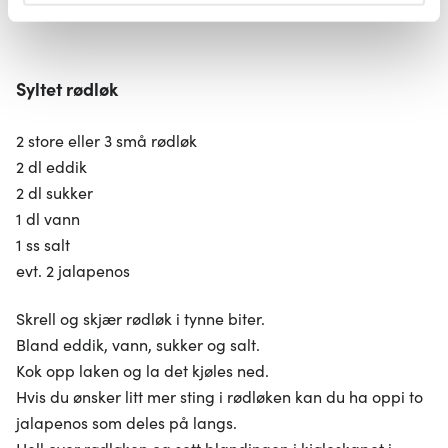
brukes. Du kan hele tiden endre eller trekke tilbake ditt
samtykke fra erklæringen om informasjonskapsler.
Syltet rødløk
Vi bruker informasjonskapsler for å gi innhold og
annonser et personlig preg, for å levere sosiale
2 store eller 3 små rødløk
mediefunksjoner og for å analysere trafikken vår. Vi deler
2 dl eddik
dessuten informasjon om hvordan du bruker nettstedet
vårt, med partnerne våre innen sosiale medier,
2 dl sukker
annonsering og analysearbeid, som kan kombinere den
1 dl vann
med annen informasjon du har gjort tilgjengelig for dem,
1 ss salt
eller som de har samlet inn gjennom din bruk av
evt. 2 jalapenos
tjenestene deres.
Skrell og skjær rødløk i tynne biter.
Bland eddik, vann, sukker og salt.
Kok opp laken og la det kjøles ned.
Hvis du ønsker litt mer sting i rødløken kan du ha oppi to
jalapenos som deles på langs.
Hell over rødløken og sett blandingen i kjøleskapet i