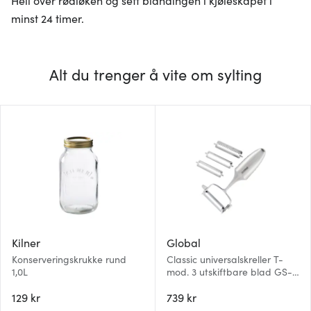
minst 24 timer.
Alt du trenger å vite om sylting
Kilner
Global
Konserveringskrukke rund
Classic universalskreller T-
1,0L
mod. 3 utskiftbare blad GS-
94
129 kr
739 kr