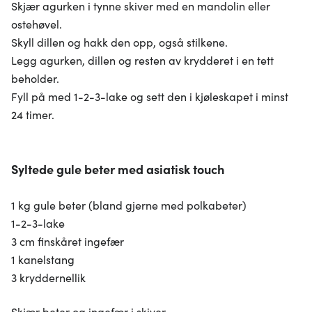
Skjær agurken i tynne skiver med en mandolin eller
ostehøvel.
Skyll dillen og hakk den opp, også stilkene.
Legg agurken, dillen og resten av krydderet i en tett
beholder.
Fyll på med 1-2-3-lake og sett den i kjøleskapet i minst
24 timer.
Syltede gule beter med asiatisk touch
1 kg gule beter (bland gjerne med polkabeter)
1-2-3-lake
3 cm finskåret ingefær
1 kanelstang
3 kryddernellik
Skjær beter og ingefær i skiver.