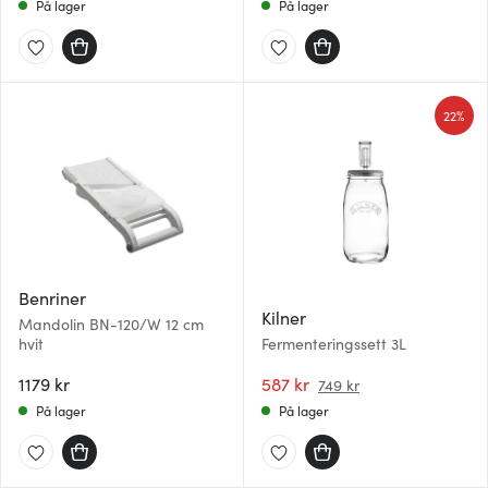
På lager
På lager
22%
Benriner
Kilner
Mandolin BN-120/W 12 cm
hvit
Fermenteringssett 3L
1179 kr
587 kr
749 kr
På lager
På lager