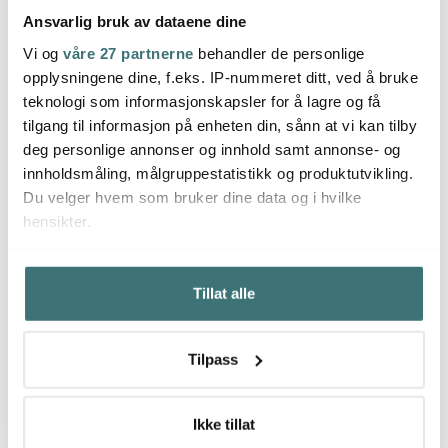
Ansvarlig bruk av dataene dine
Vi og
våre 27 partnerne
behandler de personlige
opplysningene dine, f.eks. IP-nummeret ditt, ved å bruke
teknologi som informasjonskapsler for å lagre og få
tilgang til informasjon på enheten din, sånn at vi kan tilby
deg personlige annonser og innhold samt annonse- og
innholdsmåling, målgruppestatistikk og produktutvikling.
Du velger hvem som bruker dine data og i hvilke
hensikter.
Hvis du gir oss lov, vil vi også gjerne:
Tillat alle
Innhente informasjon om den geografiske
beliggenheten din, som kan være nøyaktig innenfor
flere meter
Tilpass
Identifisere enheten din ved å aktivt skanne den for
bestemte karakteristikker (fingeravtrykk)
Under
mer info
kan du lese om hvordan dine personlige
Ikke tillat
data behandles og hvordan du kan velge hvordan de skal