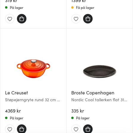
319 kr
1399 kr
På lager
Få på lager
Le Creuset
Broste Copenhagen
Støpejerngryte rund 32 cm 7L
Nordic Coal tallerken flat 31
volcanic
cm svart
4369 kr
335 kr
På lager
På lager