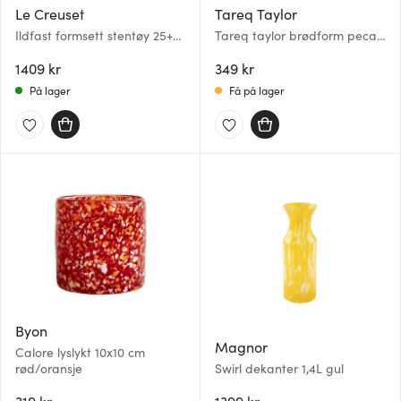
Le Creuset
Tareq Taylor
Ildfast formsett stentøy 25+32
Tareq taylor brødform pecan
cm volcanic
26x11 cm indigo
1409 kr
349 kr
På lager
Få på lager
Byon
Magnor
Calore lyslykt 10x10 cm
rød/oransje
Swirl dekanter 1,4L gul