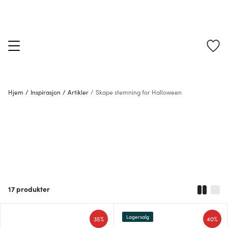
Hjem
/
Inspirasjon
/
Artikler
/
Skape stemning for Halloween
17
produkter
Lagersalg
35%
40%