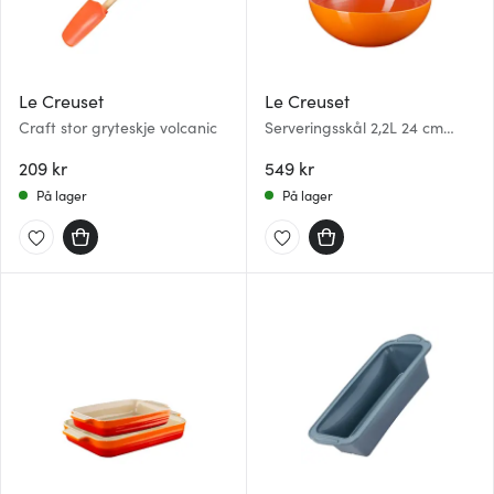
Le Creuset
Le Creuset
Craft stor gryteskje volcanic
Serveringsskål 2,2L 24 cm
volcanic
209 kr
549 kr
På lager
På lager