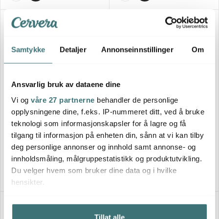
Samtykke
Detaljer
Annonseinnstillinger
Om
Ansvarlig bruk av dataene dine
Vi og
våre 27 partnerne
behandler de personlige
opplysningene dine, f.eks. IP-nummeret ditt, ved å bruke
Design House Stockholm
Broste Copenhagen
teknologi som informasjonskapsler for å lagre og få
Lindgren krus 35 cl "Det är
Nordic Coal tallerken flat 26
ingen ordning" oransje
cm svart
tilgang til informasjon på enheten din, sånn at vi kan tilby
315 kr
239 kr
deg personlige annonser og innhold samt annonse- og
På lager
På lager
innholdsmåling, målgruppestatistikk og produktutvikling.
Du velger hvem som bruker dine data og i hvilke
hensikter.
Hvis du gir oss lov, vil vi også gjerne:
Tillat alle
Innhente informasjon om den geografiske