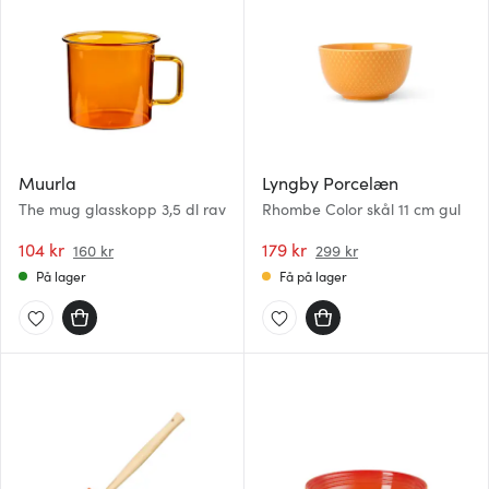
Muurla
Lyngby Porcelæn
The mug glasskopp 3,5 dl rav
Rhombe Color skål 11 cm gul
104 kr
179 kr
160 kr
299 kr
På lager
Få på lager