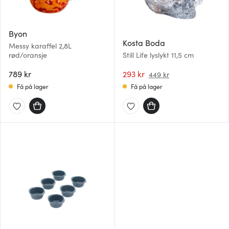
Byon
Kosta Boda
Messy karaffel 2,8L
rød/oransje
Still Life lyslykt 11,5 cm
789 kr
293 kr
449 kr
Få på lager
Få på lager