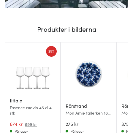
Produkter i bilderna
25%
Iittala
Rörstrand
Rörs
Essence rødvin 45 cl 4
stk
Mon Amie tallerken 18
Mon A
cm
cm
674 kr
275 kr
375 k
899 kr
På lager
På lager
På l