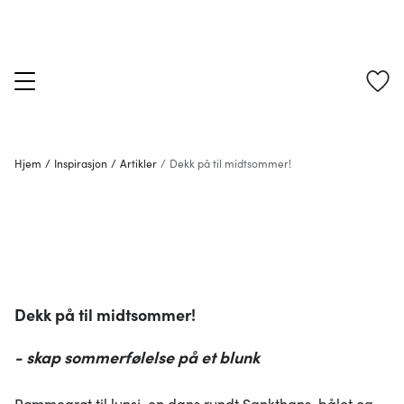
Hjem
/
Inspirasjon
/
Artikler
/
Dekk på til midtsommer!
Dekk på til midtsommer!
- skap sommerfølelse på et blunk
Rømmegrøt til lunsj, en dans rundt Sankthans-bålet og