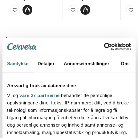
Åsa Myrbergs 5 beste tips til sommerlunsjen
- Sommerens farger er blått og hvitt, men vær ikke redd
for å blande nyanser og mønster for å sette ditt personlig
Samtykke
Detaljer
Annonseinnstillinger
Om
preg.
- Et kakefat kan like gjerne fungere som et serveringsfat!
Ansvarlig bruk av dataene dine
Høydeforskjeller skaper dynamikk i borddekorasjonen.
Vi og
våre 27 partnerne
behandler de personlige
opplysningene dine, f.eks. IP-nummeret ditt, ved å bruke
- Man spiser som kjent med øynene, så skap rom for
teknologi som informasjonskapsler for å lagre og få
råvarene. Tenk fargerikt med frukt og grønnsaker.
tilgang til informasjon på enheten din, sånn at vi kan tilby
deg personlige annonser og innhold samt annonse- og
- Bruk et marmorbrett, skjærebrett eller en treplanke for
innholdsmåling, målgruppestatistikk og produktutvikling.