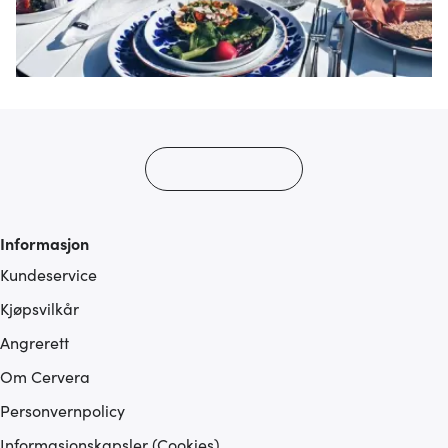
annonsering og analysearbeid, som kan kombinere den
med annen informasjon du har gjort tilgjengelig for dem,
eller som de har samlet inn gjennom din bruk av
tjenestene deres.
Informasjon
Kundeservice
Kjøpsvilkår
Angrerett
Om Cervera
Personvernpolicy
Informasjonskapsler (Cookies)