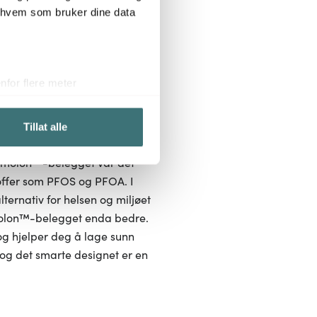
r hvem som bruker dine data
for flere meter
ykk)
elge hvordan de skal brukes.
Tillat alle
sler.
ermolon™-belegget var det
iale mediefunksjoner og for å
toffer som PFOS og PFOA. I
 med partnerne våre innen
ternativ for helsen og miljøet
u har gjort tilgjengelig for
rmolon™-belegget enda bedre.
 og hjelper deg å lage sunn
 og det smarte designet er en