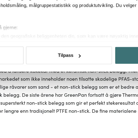
holdsmåling, målgruppestatistikk og produktutvikling. Du velge
å gjerne:
den geografiske beliggenheten din, som kan være nøyaktig innen
ved å aktivt skanne den for bestemte karakteristikker (fingeravtr
om hvordan dine personlige data behandles og hvordan du kan v
Tilpass
 trekke tilbake ditt samtykke fra erklæringen om informasjonskap
 med å lansere kokekar med et keramisk non-stick belegg. Th
 for å gi innhold og annonser et personlig preg, for å levere sos
markedet som ikke inneholder noen tilsatte skadelige PFAS-s
deler dessuten informasjon om hvordan du bruker nettstedet vårt,
ige råvarer som sand - et non-stick belegg som er et bedre al
og analysearbeid, som kan kombinere den med annen informasjon d
ick belegg. De siste årene har GreenPan fortsatt å gjøre The
 inn gjennom din bruk av tjenestene deres.
t, supersterkt non-stick belegg som gir et perfekt stekeresultat
r lengre enn tradisjonelt PTFE non-stick. De fine materialene