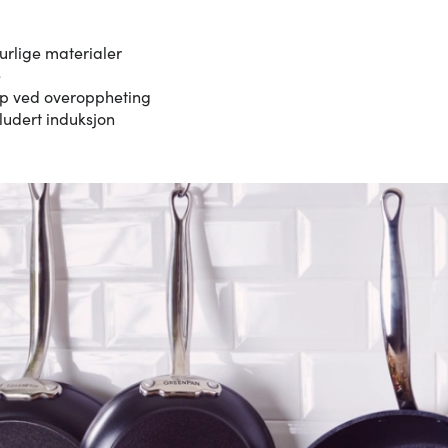
urlige materialer
e
mp ved overoppheting
kludert induksjon