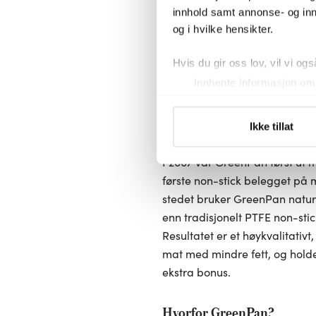
innhold samt annonse- og inn
og i hvilke hensikter.
Hvis du gir oss lov, vil vi ogs
Innhente informasjon om 
Identifisere enheten din 
Under
mer info
kan du lese 
Ikke tillat
Du kan hele tiden endre eller
I 2007 var GreenPan først ut
Vi bruker informasjonskapsler
første non-stick belegget på 
analysere trafikken vår. Vi 
stedet bruker GreenPan naturl
sosiale medier, annonsering 
enn tradisjonelt PTFE non-st
dem, eller som de har samlet
Resultatet er et høykvalitativ
mat med mindre fett, og holde
ekstra bonus.
Hvorfor GreenPan?