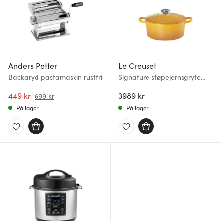
Anders Petter
Le Creuset
Backaryd pastamaskin rustfri
Signature støpejernsgryte
rund 24 cm 4,2L nectar
449 kr
3989 kr
699 kr
På lager
På lager