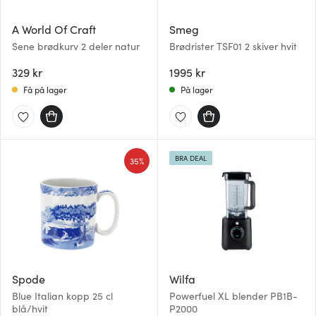
A World Of Craft
Smeg
Sene brødkurv 2 deler natur
Brødrister TSF01 2 skiver hvit
329 kr
1995 kr
Få på lager
På lager
BRA DEAL
35%
Spode
Wilfa
Blue Italian kopp 25 cl
Powerfuel XL blender PB1B-
blå/hvit
P2000