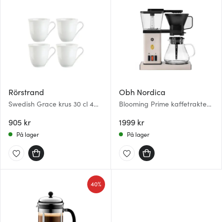
Rörstrand
Obh Nordica
Swedish Grace krus 30 cl 4
Blooming Prime kaffetrakter
stk Snø
1,25L sand
905 kr
1999 kr
På lager
På lager
40%