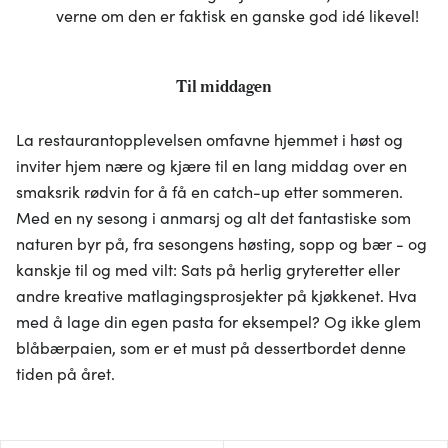
annonsering og analysearbeid, som kan kombinere den
verne om den er faktisk en ganske god idé likevel!
med annen informasjon du har gjort tilgjengelig for dem,
eller som de har samlet inn gjennom din bruk av
tjenestene deres.
Til middagen
La restaurantopplevelsen omfavne hjemmet i høst og
inviter hjem nære og kjære til en lang middag over en
smaksrik rødvin for å få en catch-up etter sommeren.
Med en ny sesong i anmarsj og alt det fantastiske som
naturen byr på, fra sesongens høsting, sopp og bær - og
kanskje til og med vilt: Sats på herlig gryteretter eller
andre kreative matlagingsprosjekter på kjøkkenet. Hva
med å lage din egen pasta for eksempel? Og ikke glem
blåbærpaien, som er et must på dessertbordet denne
tiden på året.