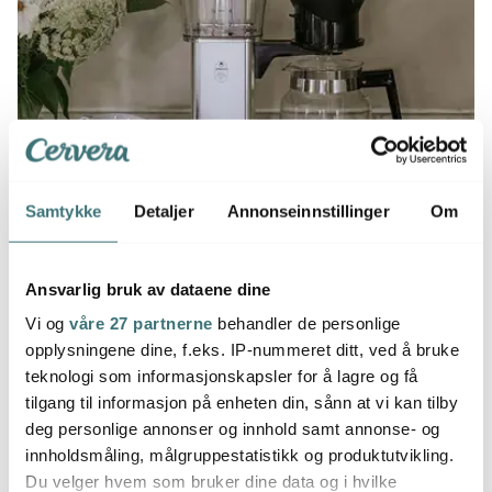
Samtykke
Detaljer
Annonseinnstillinger
Om
Ansvarlig bruk av dataene dine
Vi og
våre 27 partnerne
behandler de personlige
opplysningene dine, f.eks. IP-nummeret ditt, ved å bruke
5 tips for en litt bedre hverdag
teknologi som informasjonskapsler for å lagre og få
tilgang til informasjon på enheten din, sånn at vi kan tilby
Å gå tilbake til rutinene føles helt håpløst i
deg personlige annonser og innhold samt annonse- og
begynnelsen. Men smør deg med tålmodighet!
innholdsmåling, målgruppestatistikk og produktutvikling.
Studier viser at det tar 66 dager for kroppen å
Du velger hvem som bruker dine data og i hvilke
anpasse seg en ny vane. Det store spørsmålet er