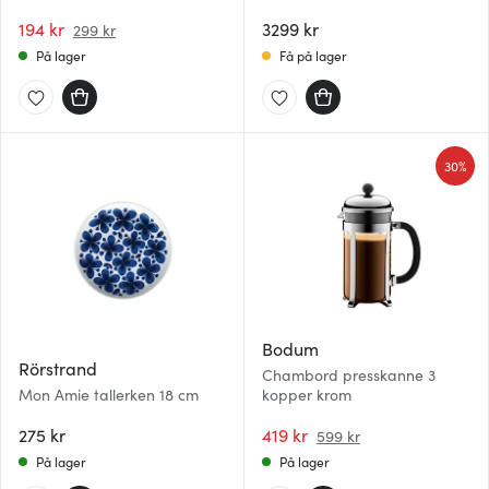
194 kr
3299 kr
299 kr
På lager
Få på lager
30%
Bodum
Rörstrand
Chambord presskanne 3
Mon Amie tallerken 18 cm
kopper krom
275 kr
419 kr
599 kr
På lager
På lager