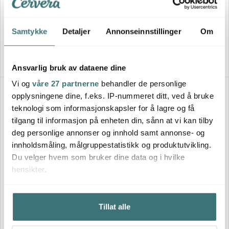
Ultimate restbeholder 0,4L til
Ultimate juicebeholder 0,5L
slowjuicer
svart til slowjuicer
99 kr
99 kr
Samtykke
Detaljer
Annonseinnstillinger
Om
Få på lager
Få på lager
Ansvarlig bruk av dataene dine
Vi og
våre 27 partnerne
behandler de personlige
Lagersalg
20%
opplysningene dine, f.eks. IP-nummeret ditt, ved å bruke
teknologi som informasjonskapsler for å lagre og få
tilgang til informasjon på enheten din, sånn at vi kan tilby
deg personlige annonser og innhold samt annonse- og
innholdsmåling, målgruppestatistikk og produktutvikling.
Du velger hvem som bruker dine data og i hvilke
hensikter.
Sabor
Sabor
Ultimate
Hvis du gir oss lov, vil vi også gjerne:
demonteringsverktøy for kniv
Ultimate lokk til blender
Tillat alle
til blender
Innhente informasjon om den geografiske
159 kr
255 kr
319 kr
beliggenheten din, som kan være nøyaktig innenfor