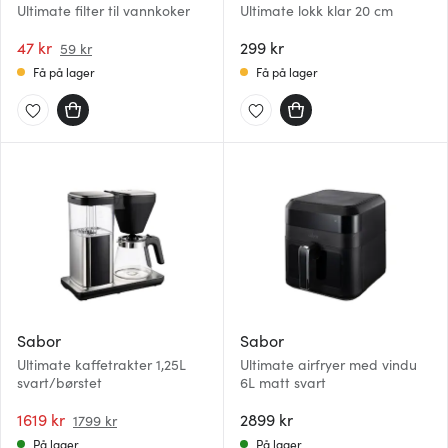
Ultimate filter til vannkoker
Ultimate lokk klar 20 cm
47 kr
299 kr
59 kr
Få på lager
Få på lager
Sabor
Sabor
Ultimate kaffetrakter 1,25L
Ultimate airfryer med vindu
svart/børstet
6L matt svart
1619 kr
2899 kr
1799 kr
På lager
På lager