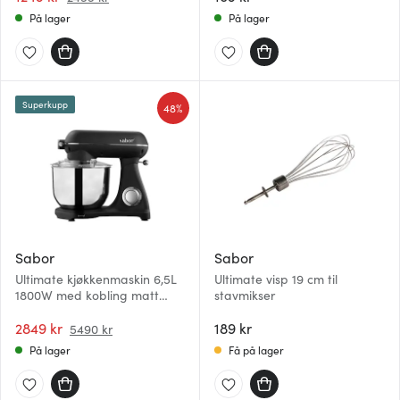
På lager
På lager
Superkupp
48%
Sabor
Sabor
Ultimate kjøkkenmaskin 6,5L
Ultimate visp 19 cm til
1800W med kobling matt
stavmikser
svart/frostet
2849 kr
189 kr
5490 kr
På lager
Få på lager