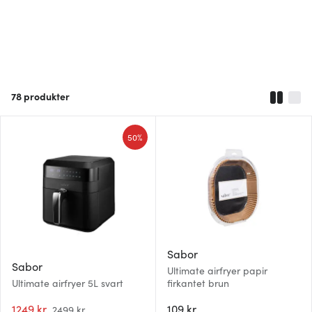
78
produkter
50%
Sabor
Sabor
Ultimate airfryer papir
Ultimate airfryer 5L svart
firkantet brun
1249 kr
109 kr
2499 kr