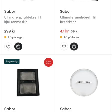
Sabor
Sabor
Ultimate sprutdeksel til
Ultimate smulebrett til
kjøkkenmaskin
brødrister
299 kr
47 kr
59 kr
Få på lager
Få på lager
Lagersalg
20%
Sabor
Sabor