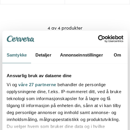
4 av 4 produkter
Samtykke
Detaljer
Annonseinnstillinger
Om
Elevation fra Sabor – moderne design for
hverdagens kjøkken
Ansvarlig bruk av dataene dine
Elevation fra Sabor er en serie kjøkkenmaskiner som
Vi og
våre 27 partnerne
behandler de personlige
kombinerer funksjon, kvalitet og moderne design. Hos
opplysningene dine, f.eks. IP-nummeret ditt, ved å bruke
Cervera finner du produkter som vannkokere, brødristere
teknologi som informasjonskapsler for å lagre og få
og blendere i elegant børstet stål – utviklet for å passe
tilgang til informasjon på enheten din, sånn at vi kan tilby
deg personlige annonser og innhold samt annonse- og
perfekt inn i det skandinaviske kjøkkenet.
innholdsmåling, målgruppestatistikk og produktutvikling.
Du velger hvem som bruker dine data og i hvilke
Serien kjennetegnes av rene linjer, stilrene materialer og