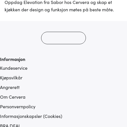
annonsering og analysearbeid, som kan kombinere den
Oppdag Elevation fra Sabor hos Cervera og skap et
med annen informasjon du har gjort tilgjengelig for dem,
kjøkken der design og funksjon møtes på beste måte.
eller som de har samlet inn gjennom din bruk av
tjenestene deres.
Informasjon
Kundeservice
Kjøpsvilkår
Angrerett
Om Cervera
Personvernpolicy
Informasjonskapsler (Cookies)
BRA DEAL