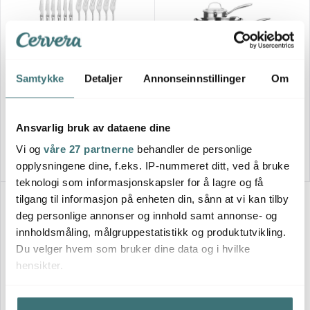
Anders Petter
Anders Petter
Samtykke
Detaljer
Annonseinnstillinger
Om
Steel essentials bestikksett 12
Stenfors grytesett 3 deler
deler stål
1/2/3L med glasslokk
799 kr
resirkulert matt
2198 kr
Ansvarlig bruk av dataene dine
På lager
På lager
Vi og
våre 27 partnerne
behandler de personlige
opplysningene dine, f.eks. IP-nummeret ditt, ved å bruke
teknologi som informasjonskapsler for å lagre og få
tilgang til informasjon på enheten din, sånn at vi kan tilby
deg personlige annonser og innhold samt annonse- og
innholdsmåling, målgruppestatistikk og produktutvikling.
Du velger hvem som bruker dine data og i hvilke
hensikter.
Hvis du gir oss lov, vil vi også gjerne: