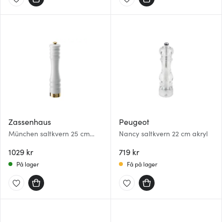
Zassenhaus
Peugeot
München saltkvern 25 cm
Nancy saltkvern 22 cm akryl
hvit/gull
1029 kr
719 kr
På lager
Få på lager