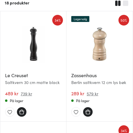
18
produkter
Lagersalg
34%
50%
Le Creuset
Zassenhaus
Saltkvern 30 cm matte black
Berlin saltkvern 12 cm lys bøk
489 kr
289 kr
739 kr
579 kr
På lager
På lager
34%