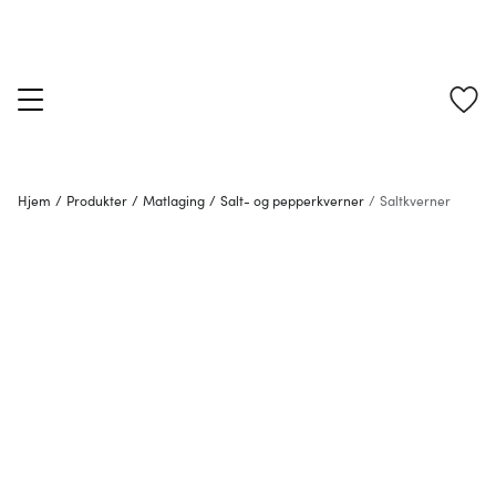
Hjem
/
Produkter
/
Matlaging
/
Salt- og pepperkverner
/
Saltkverner