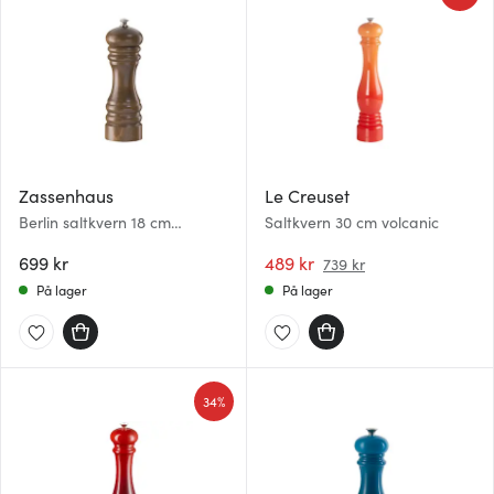
Zassenhaus
Le Creuset
Berlin saltkvern 18 cm
Saltkvern 30 cm volcanic
sjokolade
699 kr
489 kr
739 kr
På lager
På lager
34%