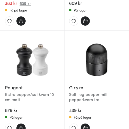
383 kr
609 kr
639 kr
Få på lager
På lager
Peugeot
G.r.y.m
Bistro pepper/saltkvern 10
Salt- og pepper mill
cm matt
pepperkvern tre
879 kr
439 kr
På lager
Få på lager