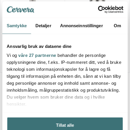
Peugeot
Peugeot
Samtykke
Detaljer
Annonseinnstillinger
Om
Paris Chef u´select saltkvern
Bistro chef saltkvern 10 cm
30 cm rustfritt stål
rustfritt stål
1429 kr
719 kr
Ansvarlig bruk av dataene dine
Utsolgt online
Utsolgt online
Vi og
våre 27 partnerne
behandler de personlige
opplysningene dine, f.eks. IP-nummeret ditt, ved å bruke
teknologi som informasjonskapsler for å lagre og få
tilgang til informasjon på enheten din, sånn at vi kan tilby
deg personlige annonser og innhold samt annonse- og
innholdsmåling, målgruppestatistikk og produktutvikling.
18 av 18 produkter
Du velger hvem som bruker dine data og i hvilke
hensikter.
Hvis du gir oss lov, vil vi også gjerne:
Tillat alle
Innhente informasjon om den geografiske