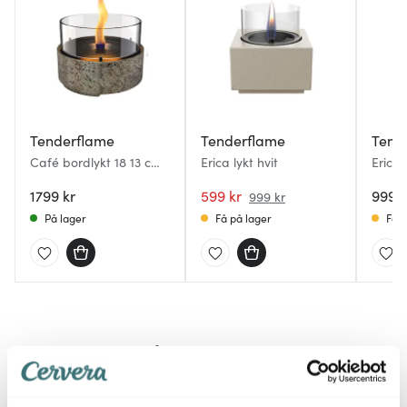
Tenderflame
Tenderflame
Tend
Café bordlykt 18 13 cm
Erica lykt hvit
Erica 
earth stone
1799 kr
599 kr
999 k
999 kr
På lager
Få på lager
Få p
Mer fra samme serie