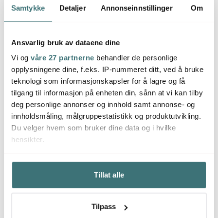
Samtykke
Detaljer
Annonseinnstillinger
Om
Ansvarlig bruk av dataene dine
Vi og
våre 27 partnerne
behandler de personlige
opplysningene dine, f.eks. IP-nummeret ditt, ved å bruke
teknologi som informasjonskapsler for å lagre og få
tilgang til informasjon på enheten din, sånn at vi kan tilby
Tenderflame
Tenderflame
Tend
deg personlige annonser og innhold samt annonse- og
Breeze bordlykt 8 0,5L
Breeze lykt 8 cm 2 stk
Breeze
2 stk
grå
innholdsmåling, målgruppestatistikk og produktutvikling.
499 kr
499 kr
499 k
Du velger hvem som bruker dine data og i hvilke
På lager
På lager
På l
hensikter.
Hvis du gir oss lov, vil vi også gjerne:
Tillat alle
Innhente informasjon om den geografiske
beliggenheten din, som kan være nøyaktig innenfor
flere meter
Du kanskje også liker
Tilpass
Identifisere enheten din ved å aktivt skanne den for