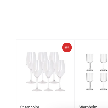
45%
Stiernholm
Stiernholm