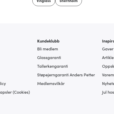
Vinglass
Stiernholm
Kundeklubb
Inspir
Bli medlem
Gaver
Glassgaranti
Artikl
Tallerkengaranti
Oppskr
Støpejerngaranti Anders Petter
Varem
icy
Medlemsvilkår
Nyhet
apsler (Cookies)
Jul ho