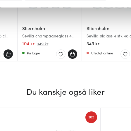
 for å gi innhold og annonser et personlig preg, for å levere sos
deler dessuten informasjon om hvordan du bruker nettstedet vårt,
og analysearbeid, som kan kombinere den med annen informasjon d
Stiernholm
Stiernholm
 inn gjennom din bruk av tjenestene deres.
8 cl
Sevilla champagneglass 4
Sevilla ølglass 4 stk 48 c
stk 29 cl klar
104 kr
349 kr
349 kr
På lager
Utsolgt online
Du kanskje også liker
30%