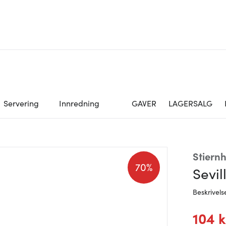
Servering
Innredning
GAVER
LAGERSALG
Stiern
70%
Sevil
Beskrivels
104 k