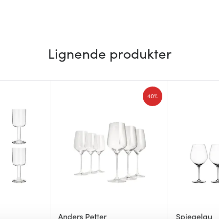
Lignende produkter
40%
Anders Petter
Spiegelau