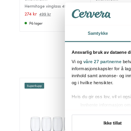
Hermitage vinglass 45 cl 6 stk
Vera vinglass 29 cl 
274 kr
474 kr
499 kr
På lager
På lager
Samtykke
Ansvarlig bruk av dataene d
Vi og
våre 27 partnerne
beha
informasjonskapsler for å lag
innhold samt annonse- og inn
og i hvilke hensikter.
Superkupp
Superkupp
Hvis du gir oss lov, vil vi ogs
Innhente informasjon om 
Identifisere enheten din 
Under
mer info
kan du lese 
Ikke tillat
Du kan hele tiden endre eller