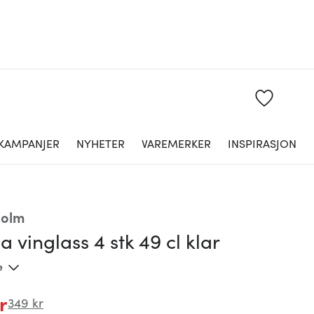
KAMPANJER
NYHETER
VAREMERKER
INSPIRASJON
holm
la vinglass 4 stk 49 cl klar
e
r
349 kr