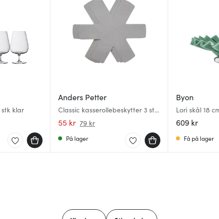
Anders Petter
Byon
 stk klar
Classic kasserollebeskytter 3 stk
Lori skål 18 
grå
55 kr
609 kr
79 kr
På lager
Få på lager