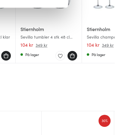
iale mediefunksjoner og for å
 med partnerne våre innen
u har gjort tilgjengelig for
Stiernholm
Stiernholm
l klar
Sevilla tumbler 4 stk 48 cl
Sevilla champagneglass
klar
stk 29 cl klar
104 kr
104 kr
349 kr
349 kr
På lager
På lager
30%