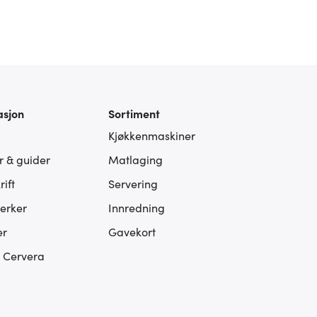
asjon
Sortiment
Kjøkkenmaskiner
er & guider
Matlaging
ift
Servering
erker
Innredning
er
Gavekort
s Cervera