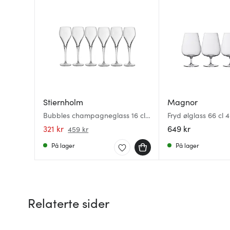
Stiernholm
Magnor
Bubbles champagneglass 16 cl
Fryd ølglass 66 cl 4
6 stk klar
321 kr
649 kr
459 kr
På lager
På lager
Relaterte sider