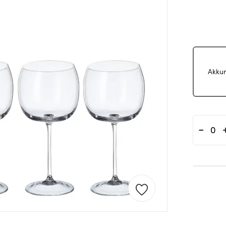
Akkur
-