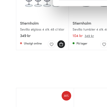
Vi bruker informasjonskapsler
analysere trafikken vår. Vi 
sosiale medier, annonsering 
Stiernholm
Stiernholm
dem, eller som de har samlet
Sevilla ølglass 4 stk 48 cl klar
Sevilla tumbler 4 stk 4
klar
349 kr
104 kr
349 kr
Utsolgt online
På lager
30%