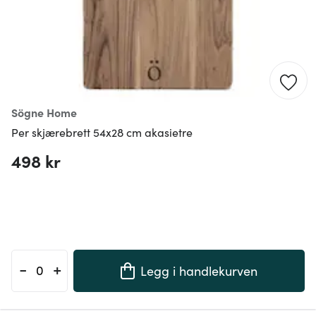
Sögne Home
Per skjærebrett 54x28 cm akasietre
498 kr
-
+
Legg i handlekurven