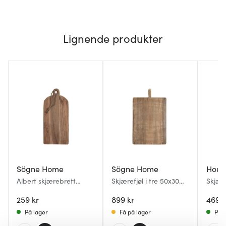
Lignende produkter
Sögne Home
Sögne Home
Hous
Albert skjærebrett
Skjærefjøl i tre 50x30
Skjær
40x18 cm akasietre
cm akasietre
cm va
259 kr
899 kr
469 k
På lager
Få på lager
På l