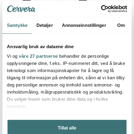
Samtykke
Detaljer
Annonseinnstillinger
Om
Du kanskje også liker
Ansvarlig bruk av dataene dine
Vi og
våre 27 partnerne
behandler de personlige
opplysningene dine, f.eks. IP-nummeret ditt, ved å bruke
teknologi som informasjonskapsler for å lagre og få
tilgang til informasjon på enheten din, sånn at vi kan tilby
deg personlige annonser og innhold samt annonse- og
innholdsmåling, målgruppestatistikk og produktutvikling.
Du velger hvem som bruker dine data og i hvilke
hensikter.
Benriner
Aida
Jonas
Mandolin BN-120/W 12
Skjære
Skreller
cm hvit
40x26
Hvis du gir oss lov, vil vi også gjerne:
Tillat alle
Innhente informasjon om den geografiske
49 kr
1179 kr
549 k