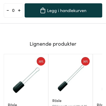
-
+
Legg i handlekurven
Lignende produkter
30%
30%
Rösle
Rösle
Rösle