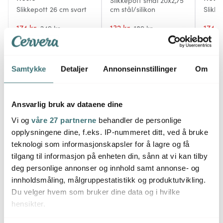
Slikkepott smal 20x2,75
Slikkepott 26 cm svart
cm stål/silikon
Slikke
174 kr
132 kr
174 k
249 kr
189 kr
På lager
På lager
På l
Samtykke
Detaljer
Annonseinnstillinger
Om
Ansvarlig bruk av dataene dine
Du kanskje også liker
Vi og
våre 27 partnerne
behandler de personlige
opplysningene dine, f.eks. IP-nummeret ditt, ved å bruke
teknologi som informasjonskapsler for å lagre og få
36%
tilgang til informasjon på enheten din, sånn at vi kan tilby
deg personlige annonser og innhold samt annonse- og
innholdsmåling, målgruppestatistikk og produktutvikling.
Du velger hvem som bruker dine data og i hvilke
hensikter.