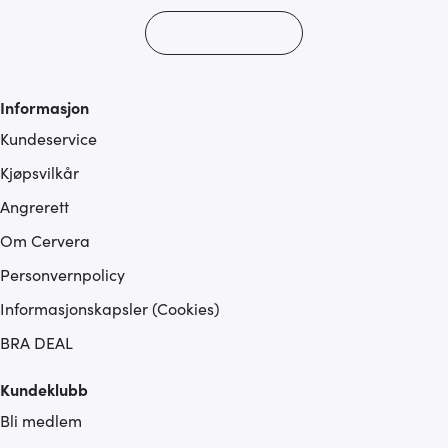
eller som de har samlet inn gjennom din bruk av
tjenestene deres.
Informasjon
Kundeservice
Kjøpsvilkår
Angrerett
Om Cervera
Personvernpolicy
Informasjonskapsler (Cookies)
BRA DEAL
Kundeklubb
Bli medlem